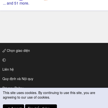
... and 51 more.
Chọn giao diện
Liên hệ
Quy định và Nội quy
Privacy Policy
This site uses cookies. By continuing to use this site, you are
agreeing to our use of cookies.
Trợ giúp
R