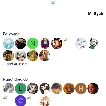
Mr Bạch
Following
N
... and 46 more.
Người theo dõi
L
H
C