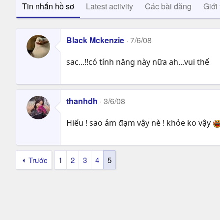
Tin nhắn hồ sơ
Latest activity
Các bài đăng
Giới 
Black Mckenzie
7/6/08
sac...!!có tính năng này nữa ah...vui thế
thanhdh
3/6/08
Hiếu ! sao ảm đạm vậy nè ! khỏe ko vậy
Trước
1
2
3
4
5