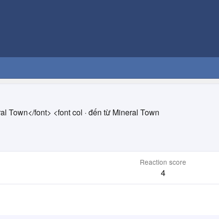
l Town</font> <font col
·
đến từ
Mineral Town
Reaction score
4