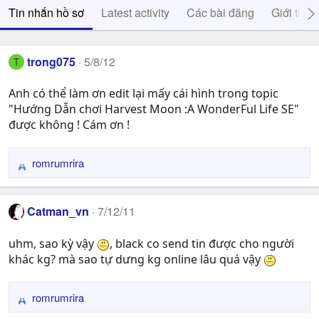
Tin nhắn hồ sơ
Latest activity
Các bài đăng
Giới thiệ
trong075
5/8/12
T
Anh có thể làm ơn edit lại mấy cái hình trong topic
"Hướng Dẫn chơi Harvest Moon :A WonderFul Life SE"
được không ! Cám ơn !
romrumrira
R
e
a
Catman_vn
7/12/11
c
t
uhm, sao kỳ vậy
, black co send tin được cho người
i
khác kg? mà sao tự dưng kg online lâu quá vậy
o
n
s
romrumrira
R
:
e