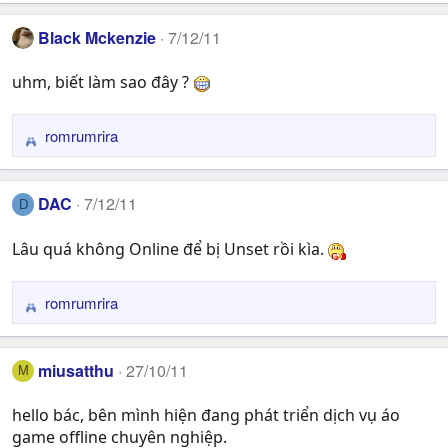
a
Black Mckenzie
7/12/11
c
t
uhm, biết làm sao đây ?
i
o
n
romrumrira
R
s
e
:
a
DAC
7/12/11
D
c
t
Lâu quá không Online để bị Unset rồi kìa.
i
o
n
romrumrira
R
s
e
:
a
miusatthu
27/10/11
M
c
t
hello bác, bên mình hiện đang phát triển dịch vụ áo
i
game offline chuyên nghiệp.
o