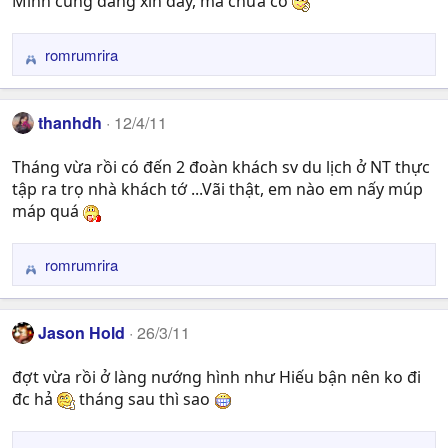
Mình cũng đang xin đây, mà chưa có
i
o
n
romrumrira
R
s
e
:
a
thanhdh
12/4/11
c
t
Tháng vừa rồi có đến 2 đoàn khách sv du lịch ở NT thực
i
tập ra trọ nhà khách tớ ...Vãi thật, em nào em nấy múp
o
n
máp quá
s
:
romrumrira
R
e
a
Jason Hold
26/3/11
c
t
đợt vừa rồi ở làng nướng hình như Hiếu bận nên ko đi
i
đc hả
tháng sau thì sao
o
n
s