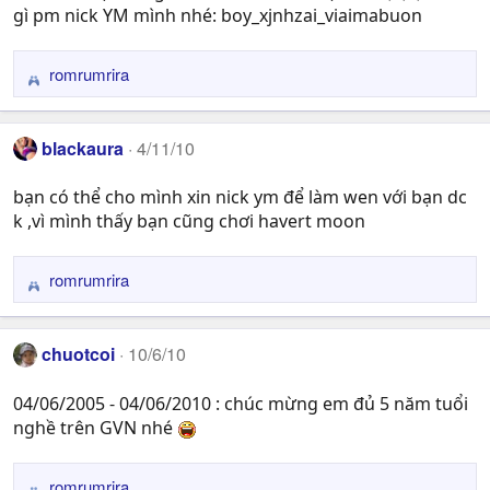
s
gì pm nick YM mình nhé: boy_xjnhzai_viaimabuon
:
romrumrira
R
e
a
blackaura
4/11/10
c
t
bạn có thể cho mình xin nick ym để làm wen với bạn dc
i
k ,vì mình thấy bạn cũng chơi havert moon
o
n
s
romrumrira
R
:
e
a
chuotcoi
10/6/10
c
t
04/06/2005 - 04/06/2010 : chúc mừng em đủ 5 năm tuổi
i
nghề trên GVN nhé
o
n
s
romrumrira