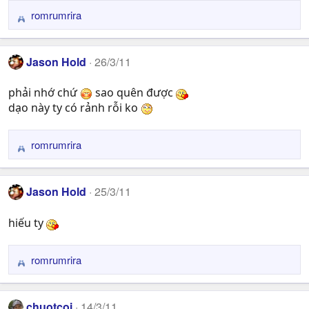
romrumrira
R
e
a
Jason Hold
26/3/11
c
t
phải nhớ chứ
sao quên được
i
dạo này ty có rảnh rỗi ko
o
n
s
romrumrira
R
:
e
a
Jason Hold
25/3/11
c
t
hiếu ty
i
o
n
romrumrira
R
s
e
:
a
chuotcoi
14/3/11