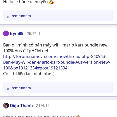
Hello ! khỏe ko em yêu
i
o
n
romrumrira
R
s
e
:
a
trym89
25/7/11
T
c
t
Bạn ơi, mình có bán máy wii + mario kart bundle new
i
100% Aus ở TpHCM nèh
o
n
http://forum.gamevn.com/showthread.php?840943-
s
Ban-May-Wii-den-Mario-kart-bundle-Aus-version-New-
:
100&p=19121334#post19121334
Có j thì liên lạc mình nhé :)
romrumrira
R
e
a
Diệp Thanh
21/4/11
c
t