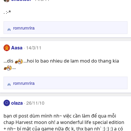
c
t
. :-*
i
o
n
romrumrira
R
s
e
:
a
Aasa
14/3/11
c
t
...dis
...hoi lo bao nhieu de lam mod do thang kia
i
...
o
n
s
romrumrira
R
:
e
a
olaza
26/11/10
O
c
t
bạn ơi post dùm mình nh~ việc cần làm để qua mỗi
i
chap Harvest moon oh! a wonderful life special edition
o
n
+ nh~ bí mật của game nữa đc k, thx bạn nh` :) :) :) a có