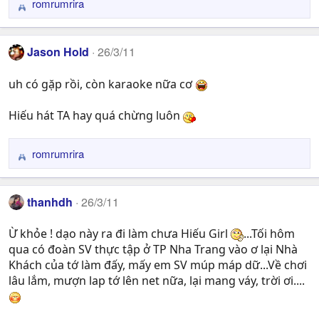
romrumrira
R
:
e
a
Jason Hold
26/3/11
c
t
uh có gặp rồi, còn karaoke nữa cơ
i
o
n
Hiếu hát TA hay quá chừng luôn
s
:
romrumrira
R
e
a
thanhdh
26/3/11
c
t
Ừ khỏe ! dạo này ra đi làm chưa Hiếu Girl
...Tối hôm
i
qua có đoàn SV thực tập ở TP Nha Trang vào ơ lại Nhà
o
n
Khách của tớ làm đấy, mấy em SV múp máp dữ...Về chơi
s
lâu lắm, mượn lap tớ lên net nữa, lại mang váy, trời ơi....
: