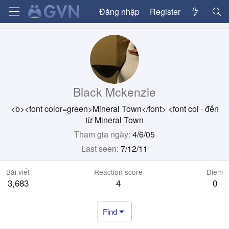
Đăng nhập
Register
Black Mckenzie
<b><font color=green>Mineral Town</font> <font col
·
đến
từ
Mineral Town
Tham gia ngày
4/6/05
Last seen
7/12/11
Bài viết
Reaction score
Điểm
3,683
4
0
Find