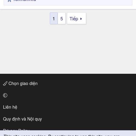
R
:
e
a
1
5
Tiếp
c
t
i
o
n
s
:
Chọn giao diện
Liên hệ
Quy định và Nội quy
Privacy Policy