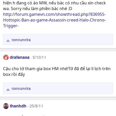
n
hiện h đang có áo MW, nếu bác có nhu cầu xin check
s
wa. Sorry nếu làm phiền bác nhé :D
:
http://forum.gamevn.com/showthread.php?836955-
Hottopic-Ban-ao-game-Assassin-creed-Halo-Chrono-
Trigger-
romrumrira
R
e
a
drafanasa
5/10/11
c
t
Cậu cho tớ tham gia box HM nhé!Tớ đã để lại lí lịch trên
i
box rồi đấy
o
n
s
romrumrira
R
:
e
a
thanhdh
25/8/11
c
t