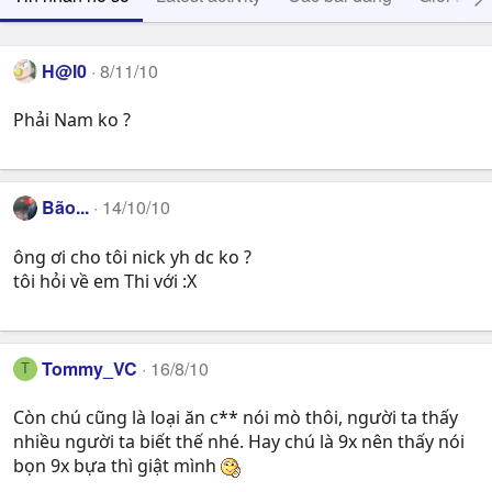
H@l0
8/11/10
Phải Nam ko ?
Bão...
14/10/10
ông ơi cho tôi nick yh dc ko ?
tôi hỏi về em Thi với :X
Tommy_VC
16/8/10
T
Còn chú cũng là loại ăn c** nói mò thôi, người ta thấy
nhiều người ta biết thế nhé. Hay chú là 9x nên thấy nói
bọn 9x bựa thì giật mình