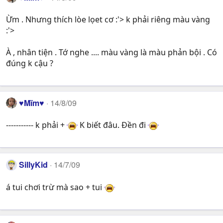
Ừm . Nhưng thích lòe lọet cơ :'> k phải riêng màu vàng
:'>
À , nhân tiện . Tớ nghe .... màu vàng là màu phản bội . Có
đúng k cậu ?
♥Mĩm♥
14/8/09
----------- k phải +
K biết đâu. Đền đi
SillyKid
14/7/09
á tui chơi trừ mà sao + tui