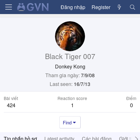
Đăng nhập
Register
Black Tiger 007
Donkey Kong
Tham gia ngày
7/9/08
Last seen
16/7/13
Bài viết
Reaction score
Điểm
424
1
0
Find
Tin nhắn hồ sơ
Latest activity
Các bài đăng
Giới thiệ