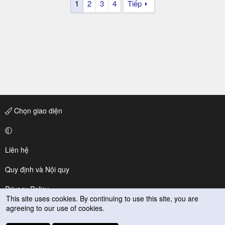
1
2
3
4
Tiếp
Chọn giao diện
Liên hệ
Quy định và Nội quy
Privacy Policy
This site uses cookies. By continuing to use this site, you are
agreeing to our use of cookies.
Trợ giúp