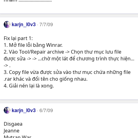
karjn_l0v3
7/7/09
Fix lại part 1:
1. Mở file lỗi bằng Winrar.
2. Vào Tool/Repair archive -> Chọn thư mục lưu file
được sửa -> -> ...chờ một lát để chương trình thực hiện...
-> .
3. Copy file vừa được sửa vào thư mục chứa những file
.rar khác và đổi tên cho giống nhau.
4. Giải nén lại là xong.
karjn_l0v3
6/7/09
Disgaea
Jeanne
Mytran War