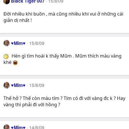
Black Tiger 007
15/8/09
Đời nhiều khi buồn , mà cũng nhiều khi vui ở những cái
giản dị nhất !
♥Mĩm♥
15/8/09
Hèn gì tìm hoài k thấy Mũm . Mũm thích màu vàng
khè
♥Mĩm♥
15/8/09
Thế hở ? Thế còn màu tím ? Tím có đi với vàng đc k ? Hay
vàng thì phải đi với hồng ?
♥Mĩm♥
14/8/09