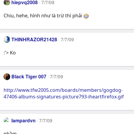
hiepvq2008
7/7/09
Chiu, hehe, hình như là trừ thì phải
THINHRAZOR21428
7/7/09
:'> Ko
Black Tiger 007
7/7/09
http://www.tfw2005.com/boards/members/gogdog-
47406-albums-signatures-picture793-iheartfirefox.gif
lampardvn
7/7/09
nhầm ...........................