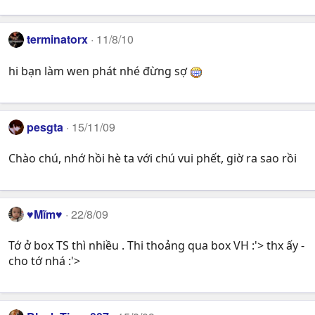
terminatorx
11/8/10
hi bạn làm wen phát nhé đừng sợ
pesgta
15/11/09
Chào chú, nhớ hồi hè ta với chú vui phết, giờ ra sao rồi
♥Mĩm♥
22/8/09
Tớ ở box TS thì nhiều . Thi thoảng qua box VH :'> thx ấy -
cho tớ nhá :'>