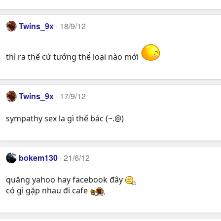
Twins_9x
18/9/12
thì ra thế cứ tưởng thể loại nào mới
Twins_9x
17/9/12
sympathy sex la gì thế bác (~.@)
bokem130
21/6/12
quăng yahoo hay facebook đây
có gì gặp nhau đi cafe