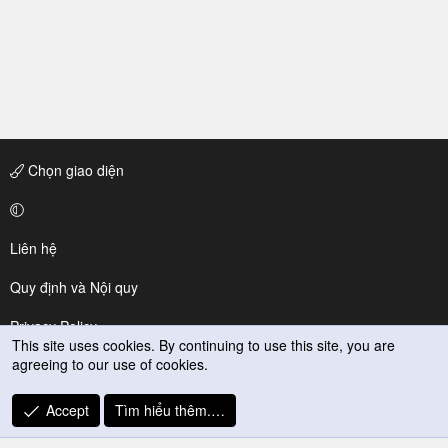
Chọn giao diện
Liên hệ
Quy định và Nội quy
Privacy Policy
This site uses cookies. By continuing to use this site, you are
agreeing to our use of cookies.
Trợ giúp
R
Accept
Tìm hiểu thêm.…
S
S