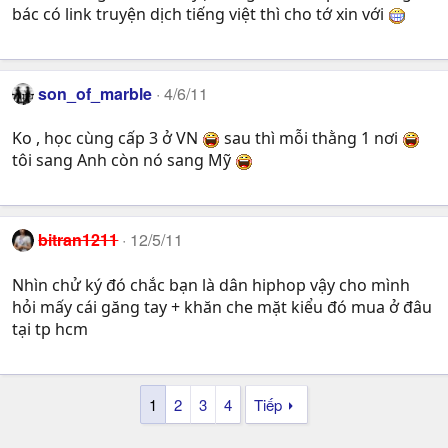
bác có link truyện dịch tiếng việt thì cho tớ xin với
son_of_marble
4/6/11
Ko , học cùng cấp 3 ở VN
sau thì mỗi thằng 1 nơi
tôi sang Anh còn nó sang Mỹ
bitran1211
12/5/11
Nhìn chử ký đó chắc bạn là dân hiphop vậy cho mình
hỏi mấy cái găng tay + khăn che mặt kiểu đó mua ở đâu
tại tp hcm
1
2
3
4
Tiếp