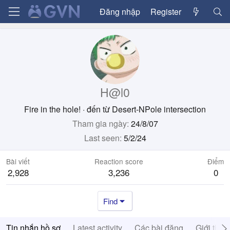
Đăng nhập
Register
H@l0
Fire in the hole!
·
đến từ
Desert-NPole intersection
Tham gia ngày
24/8/07
Last seen
5/2/24
Bài viết
Reaction score
Điểm
2,928
3,236
0
Find
Tin nhắn hồ sơ
Latest activity
Các bài đăng
Giới thiệ