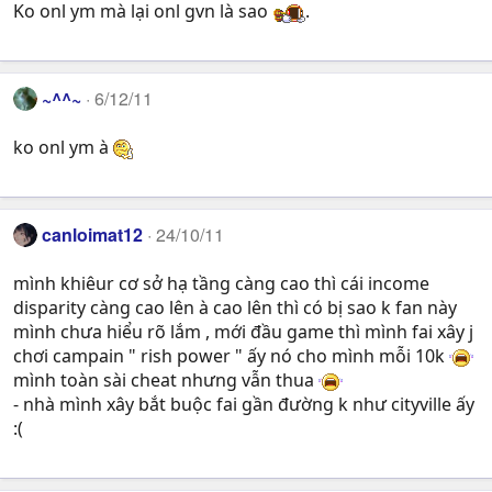
Ko onl ym mà lại onl gvn là sao
.
~^^~
6/12/11
ko onl ym à
canloimat12
24/10/11
mình khiêur cơ sở hạ tầng càng cao thì cái income
disparity càng cao lên à cao lên thì có bị sao k fan này
mình chưa hiểu rõ lắm , mới đầu game thì mình fai xây j
chơi campain " rish power " ấy nó cho mình mỗi 10k
mình toàn sài cheat nhưng vẫn thua
- nhà mình xây bắt buộc fai gần đường k như cityville ấy
:(