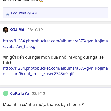
Leo_whisky0476
R
e
a
KOJIMA
28/10/12
c
t
http://i1284.photobucket.com/albums/a575/gvn_kojima
i
/avatar/av_halo.gif
o
n
s
Xin gửi đến quí ngài món quà nhỏ, hi vọng quí ngài sẽ
:
thích
http://i1284.photobucket.com/albums/a575/gvn_kojima
/sir-icon/6cool_smile_zpsec8745d0.gif
KuKoTaYa
23/9/12
K
Móa nhìn cứ như mớ ý, thanks bạn hiền 8-*