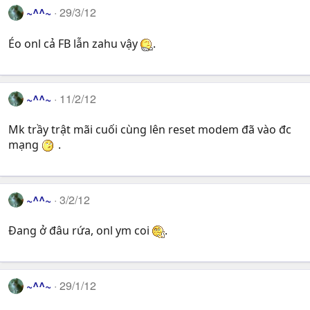
~^^~
29/3/12
Éo onl cả FB lẫn zahu vậy
.
~^^~
11/2/12
Mk trầy trật mãi cuối cùng lên reset modem đã vào đc
mạng
.
~^^~
3/2/12
Đang ở đâu rứa, onl ym coi
.
~^^~
29/1/12