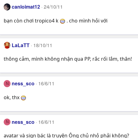
canloimat12
24/10/11
bạn còn chơi tropico4 k
. cho mình hỏi với
LaLaTT
18/10/11
thông cảm, mình không nhận qua PP, rắc rối lắm, thân!
ness_sco
16/6/11
N
ok, thx
ness_sco
16/6/11
N
avatar và sign bác là truyện Ông chủ nhỏ phải không?