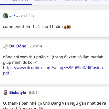
~^^~
21/2/23
comment thêm 1 cái sau 11 năm
Đại Đồng
26/3/14
đồng chí xem thử phần c1 (trang 6) xem có làm matlab
giúp mình đc ko:-<
https://www.dropbox.com/s/chgzzs96t69loif/diffusion.
pdf
Sickstyle
8/3/14
Ồ, thanks bạn nhé
Chỗ Đặng Văn Ngữ gần nhất để ra
check thử xem sao