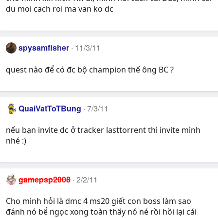
du moi cach roi ma van ko dc
spysamfisher
11/3/11
quest nào để có đc bộ champion thế ông BC ?
QuaiVatToTBung
7/3/11
nếu bạn invite dc ở tracker lasttorrent thì invite mình
nhé :)
gamepsp2008
2/2/11
Cho mình hỏi là dmc 4 ms20 giết con boss làm sao
đánh nó bể ngọc xong toàn thấy nó né rồi hồi lại cái