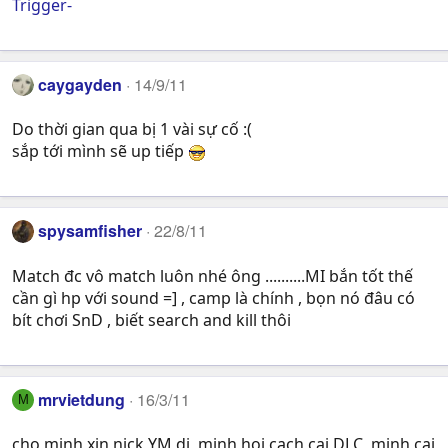
Trigger-
caygayden
14/9/11
Do thời gian qua bị 1 vài sự cố :(
sắp tới mình sẽ up tiếp
spysamfisher
22/8/11
Match đc vô match luôn nhé ông ..........MI bắn tốt thế
cần gì hp với sound =] , camp là chính , bọn nó đâu có
bít chơi SnD , biết search and kill thôi
mrvietdung
16/3/11
M
cho minh xin nick YM di, minh hoi cach cai DLC, minh cai