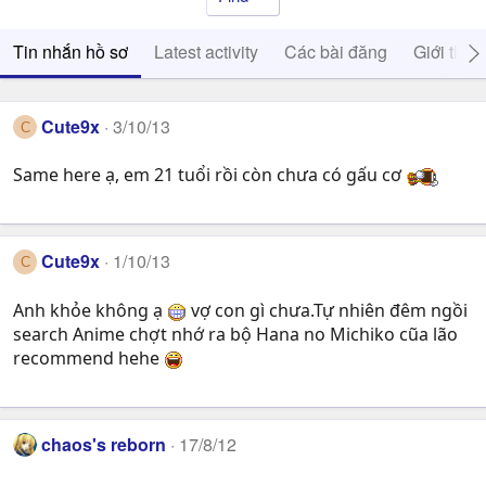
Tin nhắn hồ sơ
Latest activity
Các bài đăng
Giới thiệ
Cute9x
3/10/13
C
Same here ạ, em 21 tuổi rồi còn chưa có gấu cơ
Cute9x
1/10/13
C
Anh khỏe không ạ
vợ con gì chưa.Tự nhiên đêm ngồi
search Anime chợt nhớ ra bộ Hana no Michiko cũa lão
recommend hehe
chaos's reborn
17/8/12