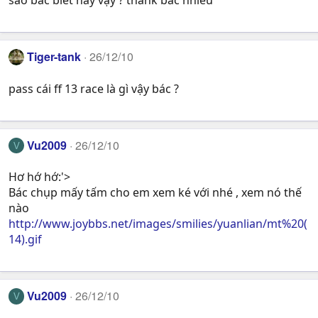
sao bác biết hay vậy ? thank bác nhiều
Tiger-tank
26/12/10
pass cái ff 13 race là gì vậy bác ?
Vu2009
26/12/10
V
Hơ hớ hớ:'>
Bác chụp mấy tấm cho em xem ké với nhé , xem nó thế
nào
http://www.joybbs.net/images/smilies/yuanlian/mt%20(
14).gif
Vu2009
26/12/10
V