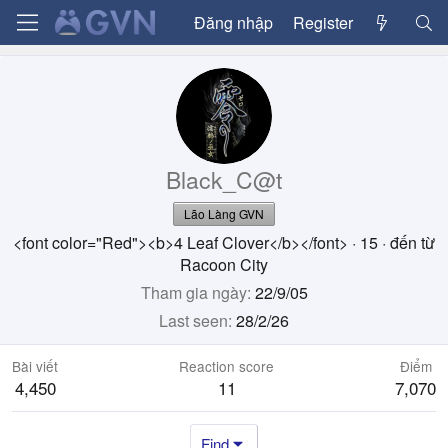
Đăng nhập
Register
Black_C@t
Lão Làng GVN
<font color="Red"><b>4 Leaf Clover</b></font>
·
15
·
đến từ
Racoon City
Tham gia ngày
22/9/05
Last seen
28/2/26
Bài viết
Reaction score
Điểm
4,450
11
7,070
Find