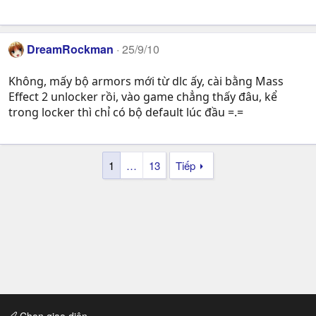
DreamRockman
25/9/10
Không, mấy bộ armors mới từ dlc ấy, cài bằng Mass
Effect 2 unlocker rồi, vào game chẳng thấy đâu, kể
trong locker thì chỉ có bộ default lúc đầu =.=
1
…
13
Tiếp