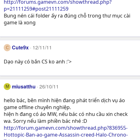
http://forums.gamevn.com/showthread.php?
p=21111259#post21111259
Bung nén cái folder ấy ra đúng chỗ trong thư mục cài
game là xong
Cute9x
12/11/11
C
Dạo này có bắn CS ko anh :'>
miusatthu
26/10/11
M
hello bác, bên mình hiện đang phát triển dịch vụ áo
game offline chuyên nghiệp.
hiện h đang có áo MW, nếu bác có nhu cầu xin check
wa. Sorry nếu làm phiền bác nhé :D
http://forum.gamevn.com/showthread.php?836955-
Hottopic-Ban-ao-game-Assassin-creed-Halo-Chrono-