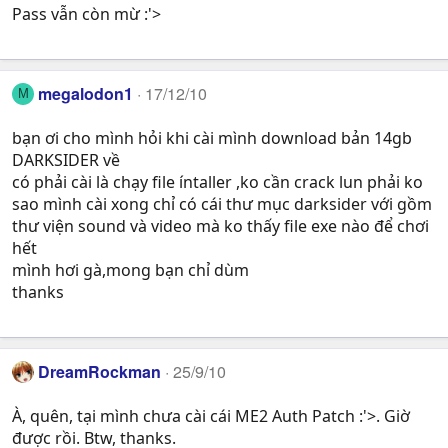
Pass vẫn còn mừ :'>
megalodon1
17/12/10
M
bạn ơi cho mình hỏi khi cài mình download bản 14gb
DARKSIDER về
có phải cài là chạy file íntaller ,ko cần crack lun phải ko
sao mình cài xong chỉ có cái thư mục darksider với gồm
thư viện sound và video mà ko thấy file exe nào để chơi
hết
mình hơi gà,mong bạn chỉ dùm
thanks
DreamRockman
25/9/10
À, quên, tại mình chưa cài cái ME2 Auth Patch :'>. Giờ
được rồi. Btw, thanks.