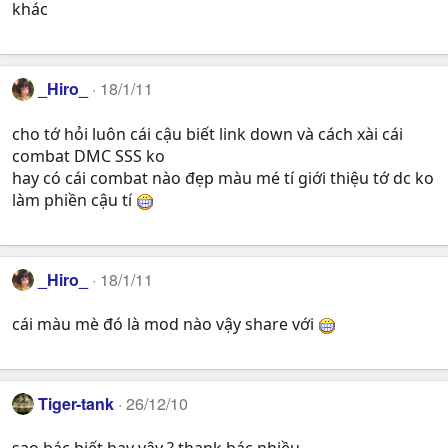
khác
_Hiro_
18/1/11
cho tớ hỏi luôn cái cậu biết link down và cách xài cái
combat DMC SSS ko
hay có cái combat nào đẹp màu mé tí giới thiệu tớ dc ko
làm phiền cậu tí
_Hiro_
18/1/11
cái màu mè đó là mod nào vậy share với
Tiger-tank
26/12/10