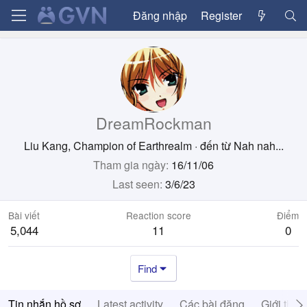
Đăng nhập
Register
DreamRockman
Liu Kang, Champion of Earthrealm
·
đến từ
Nah nah...
Tham gia ngày
16/11/06
Last seen
3/6/23
Bài viết
Reaction score
Điểm
5,044
11
0
Find
Tin nhắn hồ sơ
Latest activity
Các bài đăng
Giới thiệ