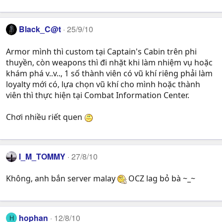
Black_C@t
25/9/10
Armor mình thì custom tại Captain's Cabin trên phi
thuyền, còn weapons thì đi nhặt khi làm nhiệm vụ hoặc
khám phá v..v.., 1 số thành viên có vũ khí riêng phải làm
loyalty mới có, lựa chọn vũ khí cho mình hoặc thành
viên thì thực hiện tại Combat Information Center.
Chơi nhiều riết quen
I_M_TOMMY
27/8/10
Không, anh bắn server malay
OCZ lag bỏ bà ~_~
hophan
12/8/10
H