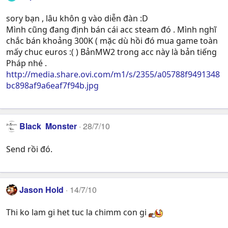
sory bạn , lâu khôn g vào diễn đàn :D
Mình cũng đang định bán cái acc steam đó . Mình nghĩ
chắc bán khoảng 300K ( mặc dù hồi đó mua game toàn
mấy chuc euros :( ) BảnMW2 trong acc này là bản tiếng
Pháp nhé .
http://media.share.ovi.com/m1/s/2355/a05788f9491348
bc898af9a6eaf7f94b.jpg
Black Monster
28/7/10
Send rồi đó.
Jason Hold
14/7/10
Thi ko lam gi het tuc la chimm con gi