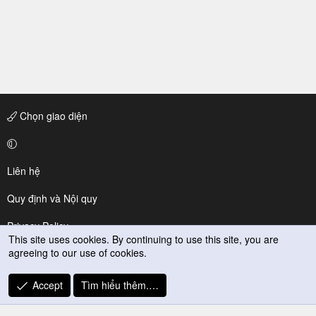
Chọn giao diện
Liên hệ
Quy định và Nội quy
Privacy Policy
This site uses cookies. By continuing to use this site, you are
agreeing to our use of cookies.
Trợ giúp
R
Accept
Tìm hiểu thêm.…
S
S