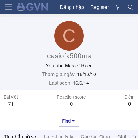
Đăng nhập
Register
C
casiofx500ms
Youtube Master Race
Tham gia ngày
15/12/10
Last seen
16/6/14
Bài viết
Reaction score
Điểm
71
0
0
Find
Tin nhắn hồ sơ
Latest activity
Các bài đăng
Giới thiệ