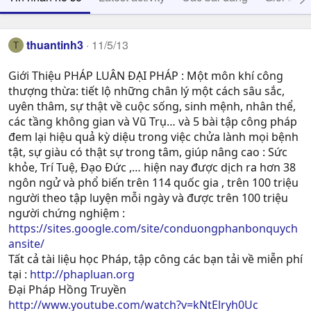
thuantinh3
11/5/13
T
Giới Thiệu PHÁP LUÂN ĐẠI PHÁP : Một môn khí công
thượng thừa: tiết lộ những chân lý một cách sâu sắc,
uyên thâm, sự thật về cuộc sống, sinh mệnh, nhân thể,
các tầng không gian và Vũ Trụ… và 5 bài tập công pháp
đem lại hiệu quả kỳ diệu trong việc chửa lành mọi bệnh
tật, sự giàu có thật sự trong tâm, giúp nâng cao : Sức
khỏe, Trí Tuệ, Ðạo Ðức ,… hiện nay được dịch ra hơn 38
ngôn ngử và phổ biến trên 114 quốc gia , trên 100 triệu
người theo tập luyện mỗi ngày và được trên 100 triệu
người chứng nghiệm :
https://sites.google.com/site/conduongphanbonquych
ansite/
Tất cả tài liệu học Pháp, tập công các bạn tải về miễn phí
tại :
http://phapluan.org
Đại Pháp Hồng Truyền
http://www.youtube.com/watch?v=kNtElryh0Uc