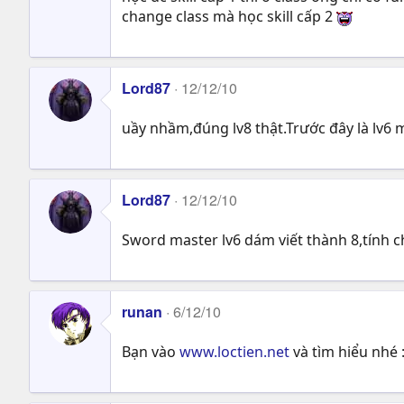
change class mà học skill cấp 2
Lord87
12/12/10
uầy nhầm,đúng lv8 thật.Trước đây là lv6 
Lord87
12/12/10
Sword master lv6 dám viết thành 8,tính ch
runan
6/12/10
Bạn vào
www.loctien.net
và tìm hiểu nhé 