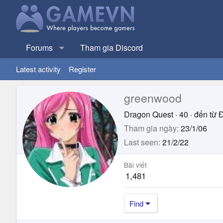
Forums
Tham gia Discord
Latest activity
Register
greenwood
Dragon Quest
·
40
·
đến từ
Đ
Tham gia ngày
23/1/06
Last seen
21/2/22
Bài viết
1,481
Find