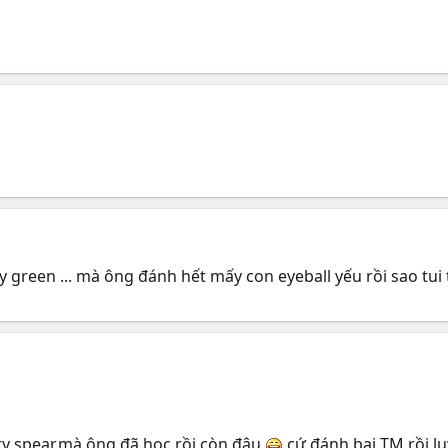
y green ... mà ông đánh hết mấy con eyeball yếu rồi sao tui 
fury spear,mà ông đã học rồi còn đâu
,cứ đánh bại TM rồi lu