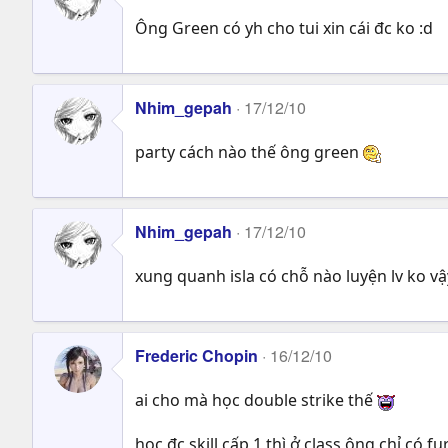
Ông Green có yh cho tui xin cái đc ko :d
Nhim_gepah
17/12/10
party cách nào thế ông green
Nhim_gepah
17/12/10
xung quanh isla có chỗ nào luyện lv ko vậ
Frederic Chopin
16/12/10
ai cho mà học double strike thế
học đc skill cấp 1 thì ở class ông chỉ có 