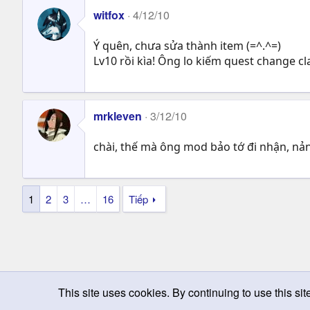
witfox
4/12/10
Ý quên, chưa sửa thành item (=^.^=)
Lv10 rồi kìa! Ông lo kiếm quest change cla
mrkleven
3/12/10
chài, thế mà ông mod bảo tớ đi nhận, nả
1
2
3
…
16
Tiếp
This site uses cookies. By continuing to use this sit
Chọn giao diện
Change width