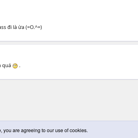
ss đi là ừa (=O.^=)
n quá
.
e, you are agreeing to our use of cookies.