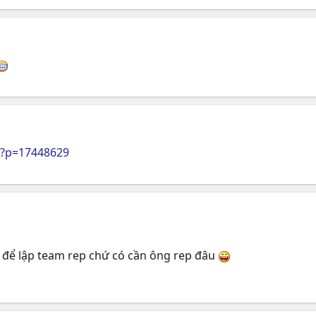
p?p=17448629
g để lập team rep chứ có cần ông rep đâu