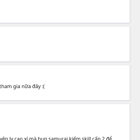
tham gia nữa đây :(
yện lv cao xí mà bụp samurai kiếm skill cấp 2 để