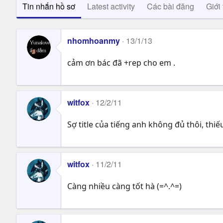
Tin nhắn hồ sơ
Latest activity
Các bài đăng
Giới 
nhomhoanmy
13/1/13
cảm ơn bác đã +rep cho em .
witfox
12/2/11
Sợ title của tiếng anh không đủ thôi, thiếu
witfox
11/2/11
Càng nhiều càng tốt hà (=^.^=)