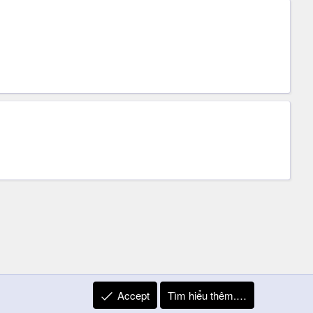
Accept
Tìm hiểu thêm.…
R
Liên hệ
Quy định và Nội quy
Privacy Policy
Trợ giúp