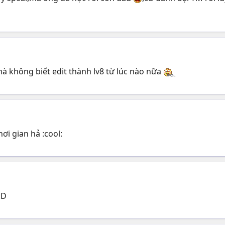
mà không biết edit thành lv8 từ lúc nào nữa
ơi gian hả :cool:
:D