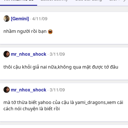
[Gemini]
4/11/09
nhầm người rồi bạn
mr_nhox_shock
3/11/09
thôi cậu khỏi giả nai nữa,không qua mặt được tớ đâu
mr_nhox_shock
3/11/09
mà tớ thừa biết yahoo của cậu là yami_dragons,xem cái
cách nói chuyện là biết rồi