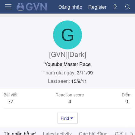
Đăng nhập
Register
G
[GVN][Dark]
Youtube Master Race
Tham gia ngày
3/11/09
Last seen
15/9/11
Bài viết
Reaction score
Điểm
77
4
0
Find
Tin nhắn hồ sơ
Latest activity
Các bài đăng
Giới thiệ