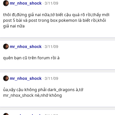
mr_nhox_shock
3/11/09
thôi đi,đừng giả nai nữa,tớ biết cậu quá rõ rồi,thấy mới
post 5 bài và post trong box pokemon là biết rồi,khỏi
giả nai nữa
mr_nhox_shock
3/11/09
quên bạn cũ trên forum rồi à
mr_nhox_shock
3/11/09
ủa,vậy cậu không phải dark_dragons à,tớ
mr_nhox_shock nè,nhớ không