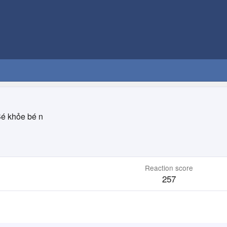
é khỏe bé n
Reaction score
257