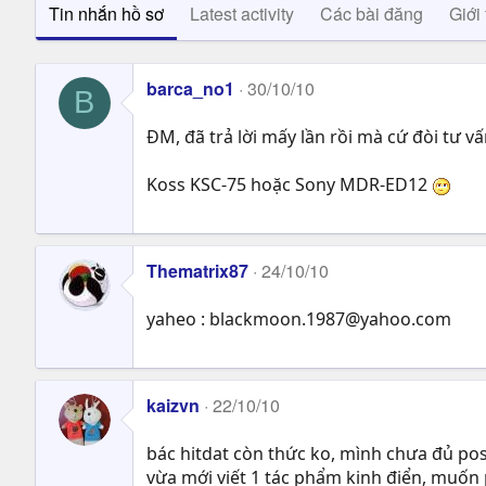
Tin nhắn hồ sơ
Latest activity
Các bài đăng
Giới 
barca_no1
30/10/10
B
ĐM, đã trả lời mấy lần rồi mà cứ đòi tư vấ
Koss KSC-75 hoặc Sony MDR-ED12
Thematrix87
24/10/10
yaheo :
blackmoon.1987@yahoo.com
kaizvn
22/10/10
bác hitdat còn thức ko, mình chưa đủ pos
vừa mới viết 1 tác phẩm kinh điển, muốn 