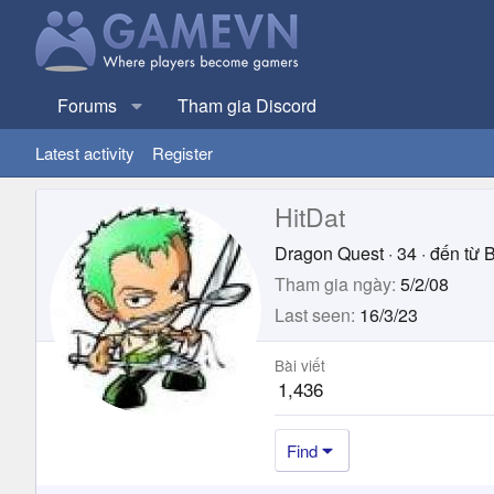
Forums
Tham gia Discord
Latest activity
Register
HitDat
Dragon Quest
·
34
·
đến từ
B
Tham gia ngày
5/2/08
Last seen
16/3/23
Bài viết
1,436
Find