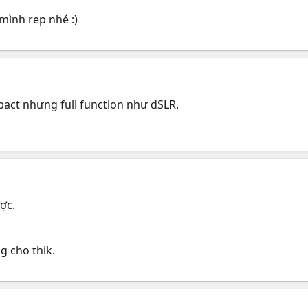
mình rep nhé :)
ct nhưng full function như dSLR.
ợc.
 cho thik.