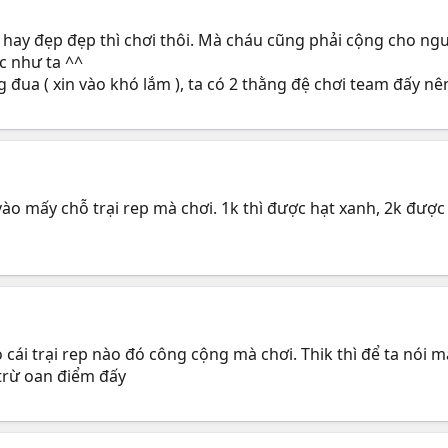
 hay đẹp đẹp thì chơi thôi. Mà cháu cũng phải cộng cho ngư
c như ta ^^
đua ( xin vào khó lắm ), ta có 2 thằng đệ chơi team đấy nê
ào mấy chỗ trại rep mà chơi. 1k thì được hạt xanh, 2k được h
 vào cái trại rep nào đó công cộng mà chơi. Thik thì để ta n
trừ oan điểm đấy