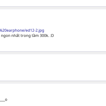
y%20earphone/ed12-2.jpg
 ngon nhất trong tầm 300k. :D
____o