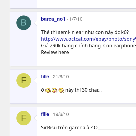
barca_no1
1/7/10
B
Thế thì semi-in ear như con này đc k0?
http://www.octcat.com/ebay/photo/son
Giá 290k hàng chính hãng. Con earphone
Review here
fille
21/6/10
F
ờ
này thì 30 char...
fille
19/6/10
F
SirBisu trên garena à ? O_________________