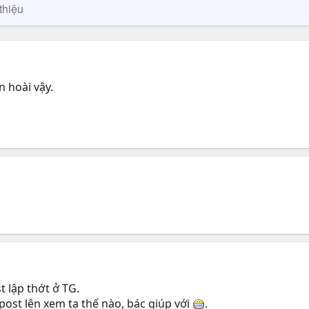
thiệu
n hoài vậy.
t lập thớt ở TG.
post lên xem tạ thế nào, bác giúp với
.