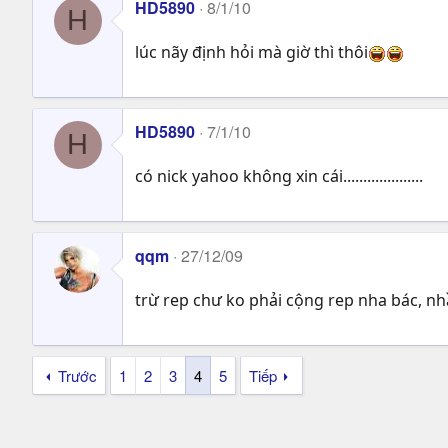
HD5890
8/1/10
H
lúc nãy định hỏi mà giờ thì thôi
HD5890
7/1/10
H
có nick yahoo không xin cái....................
qqm
27/12/09
trừ rep chư ko phải cộng rep nha bác, n
Trước
1
2
3
4
5
Tiếp