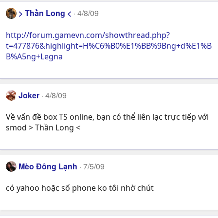
> Thần Long <
4/8/09
http://forum.gamevn.com/showthread.php?
t=477876&highlight=H%C6%B0%E1%BB%9Bng+d%E1%B
B%A5ng+Legna
Joker
4/8/09
Về vấn đề box TS online, bạn có thể liên lạc trực tiếp với
smod > Thần Long <
Mèo Đông Lạnh
7/5/09
có yahoo hoặc số phone ko tôi nhờ chút