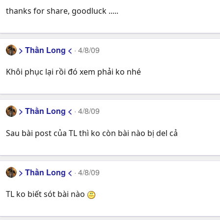
thanks for share, goodluck .....
> Thần Long <
4/8/09
Khôi phục lại rồi đó xem phải ko nhé
> Thần Long <
4/8/09
Sau bài post của TL thì ko còn bài nào bị del cả
> Thần Long <
4/8/09
TL ko biết sót bài nào