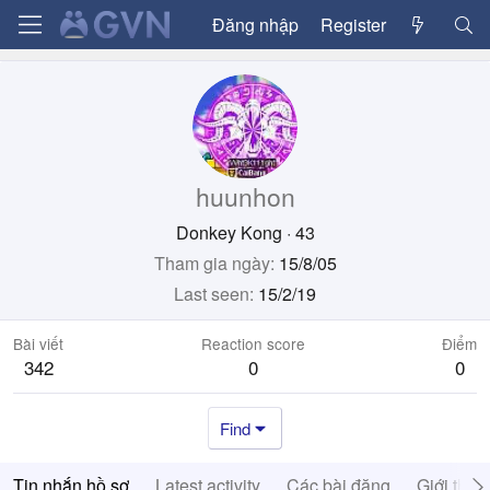
Đăng nhập
Register
huunhon
Donkey Kong
·
43
Tham gia ngày
15/8/05
Last seen
15/2/19
Bài viết
Reaction score
Điểm
342
0
0
Find
Tin nhắn hồ sơ
Latest activity
Các bài đăng
Giới thiệ