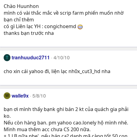
Chào Huunhon
mình có vài thắc mắc về scrip farm phiến muốn nhờ
bạn chỉ thêm
có gì Liên lạc YH : congichoemd
thanks bạn trước nha
tranhuuduc2711
4/10/10
T
cho xin cái yahoo đi, liện lạc nh0x_cut3_hd nha
walle9x
5/8/10
W
bạn ơi mình thấy bạnk ghi bán 2 kt của quách gia phải
ko.
Nếu còn hàng ban. pm yahoo cao.lonely hộ mình nhé.
Mình mua thêm acc chưa CS 200 nữa.
+ 1 LB nữa nhe'. nếu bán ca? danh mã càng tốt 50 con