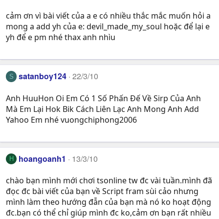
cảm ơn vì bài viết của a e có nhiều thắc mắc muốn hỏi a
mong a add yh của e: devil_made_my_soul hoặc để lại e
yh để e pm nhé thax anh nhìu
satanboy124
22/3/10
S
Anh HuuHon Oi Em Có 1 Số Phấn Đế Về Sirp Của Anh
Mà Em Lại Hok Bik Cách Liên Lạc Anh Mong Anh Add
Yahoo Em nhé vuongchiphong2006
hoangoanh1
13/3/10
H
chào bạn mình mới chơi tsonline tw đc vài tuần.mình đã
đọc đc bài viết của bạn về Script fram sùi cảo nhưng
mình làm theo hướng đẫn của bạn mà nó ko hoạt động
đc.bạn có thể chỉ giúp mình đc ko,cảm ơn bạn rất nhiều