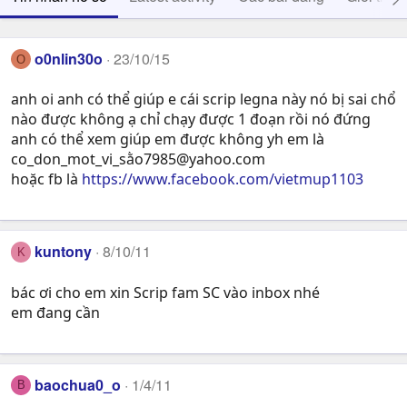
o0nlin30o
23/10/15
O
anh oi anh có thể giúp e cái scrip legna này nó bị sai chổ
nào được không ạ chỉ chạy được 1 đoạn rồi nó đứng
anh có thể xem giúp em được không yh em là
co_don_mot_vi_sằ
o7985@yahoo.com
hoặc fb là
https://www.facebook.com/vietmup1103
kuntony
8/10/11
K
bác ơi cho em xin Scrip fam SC vào inbox nhé
em đang cần
baochua0_o
1/4/11
B