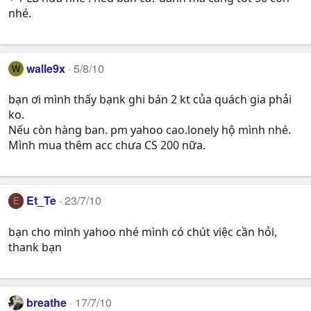
nhé.
walle9x
5/8/10
W
bạn ơi mình thấy bạnk ghi bán 2 kt của quách gia phải
ko.
Nếu còn hàng ban. pm yahoo cao.lonely hộ mình nhé.
Mình mua thêm acc chưa CS 200 nữa.
Et_Te
23/7/10
E
bạn cho mình yahoo nhé mình có chút việc cần hỏi,
thank bạn
breathe
17/7/10