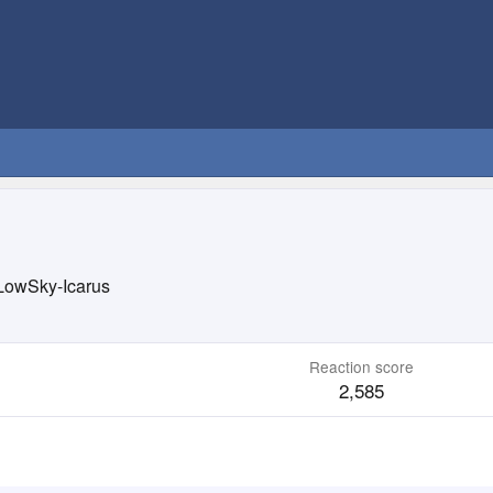
LowSky-Icarus
Reaction score
2,585