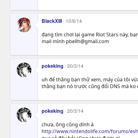
BlackXIII
10/6/14
đang tìm chơi lại game Riot Stars này, b
mail mình
pbellh@gmail.com
pokeking
20/3/14
uh để thằng bạn thử xem, máy của tôi v
thằng bạn nó trước cũng đổi DNS mà ko đ
pokeking
20/3/14
chưa, ông cũng dính à
http://www.nintendolife.com/forums/es
qua cả đây hỏi cũng chưa được gì