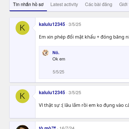
Tin nhắn hồ sơ
Latest activity
Các bài đăng
Giới 
kalulu12345
3/5/25
K
Em xin phép đổi mật khẩu + đóng băng ni
Nô.
Ok em
5/5/25
kalulu12345
3/5/25
K
Vl thật sự :( lâu lắm rồi em ko đụng vào c
tò mò™
16/7/24