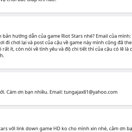
 bản hướng dẫn của game Riot Stars nhé? Email của mình: 
i đi chơi lại và post của cậu về game này mình cũng đã theo
rất ít, còn nói về tình yêu và độ chi tiết thì của cậu có lẽ là
h.
với. Cám ơn bạn nhiều. Email:
tungajax81@yahoo.com
ars với link down game HD ko cho mình xin nhé, cảm ơn bạn