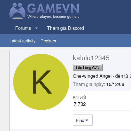
Forums
Tham gia Discord
Latest activity
Register
kalulu12345
K
Lão Làng GVN
One-winged Angel
·
đến từ
Tham gia ngày
15/12/06
Bài viết
7,732
Find