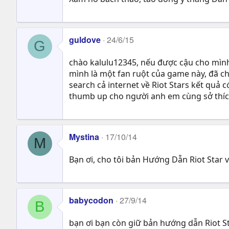
guldove
24/6/15
G
chào kalulu12345, nếu được cậu cho mình
mình là một fan ruột của game này, đã chơ
search cả internet về Riot Stars kết quả có 
thumb up cho người anh em cùng sở thíc
Mystina
17/10/14
M
Bạn ơi, cho tôi bản Hướng Dẫn Riot Star 
babycodon
27/9/14
B
bạn ơi bạn còn giữ bản hướng dẫn Riot St