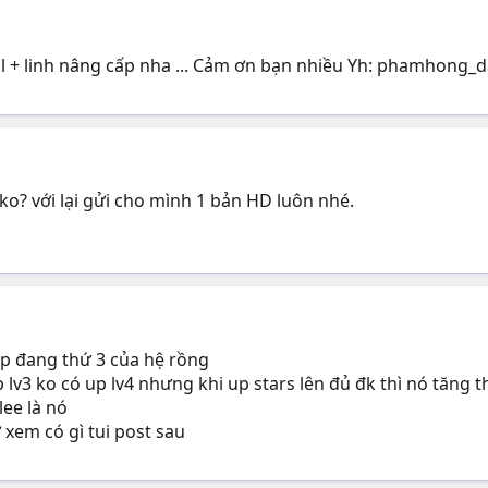
 + linh nâng cấp nha ... Cảm ơn bạn nhiều Yh:
phamhong_d
ko? với lại gửi cho mình 1 bản HD luôn nhé.
ấp đang thứ 3 của hệ rồng
lv3 ko có up lv4 nhưng khi up stars lên đủ đk thì nó tăng t
ee là nó
 xem có gì tui post sau