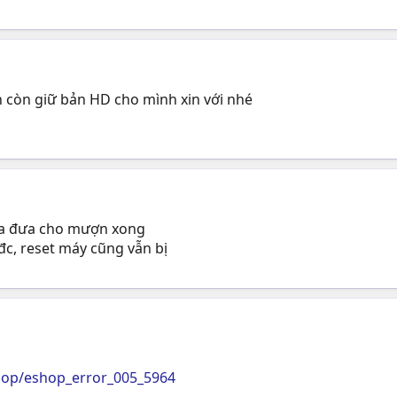
ạn còn giữ bản HD cho mình xin với nhé
ừa đưa cho mượn xong
c, reset máy cũng vẫn bị
hop/eshop_error_005_5964