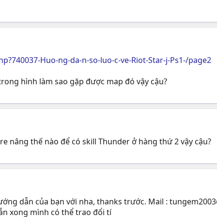
?740037-Huo-ng-da-n-so-luo-c-ve-Riot-Star-j-Ps1-/page2
ư trong hình làm sao gặp được map đó vậy cậu?
Fire nâng thế nào để có skill Thunder ở hàng thứ 2 vậy cậu?
ướng dẫn của bạn với nha, thanks trước. Mail :
tungem2003
̃n xong mình có thể trao đổi tí