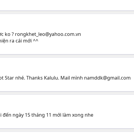
ợc ko ?
rongkhet_leo@yahoo.com.vn
hiện ra cái mới ^^
ot Star nhé. Thanks Kalulu. Mail mình
namddk@gmail.com
ôi đến ngày 15 tháng 11 mới làm xong nhe