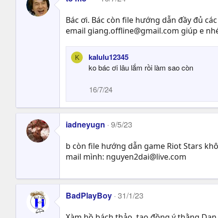
Bác ơi. Bác còn file hướng dẫn đầy đủ các 
email
giang.offline@gmail.com
giúp e nhé
kalulu12345
K
ko bác ơi lâu lắm rồi làm sao còn
16/7/24
iadneyugn
9/5/23
b còn file hướng dẫn game Riot Stars khô
mail mình:
nguyen2dai@live.com
BadPlayBoy
31/1/23
Xàm hồ bách thảo, tao đồng ý thằng Dan 