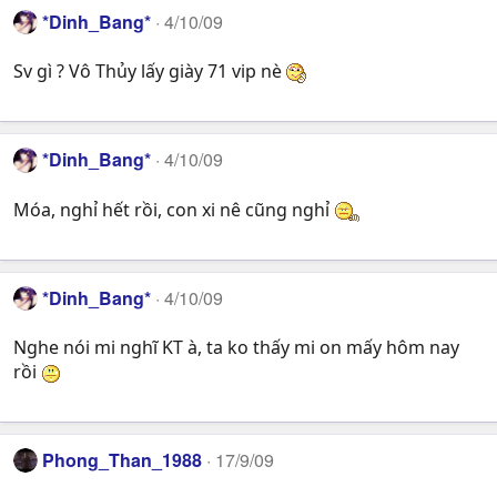
*Dinh_Bang*
4/10/09
Sv gì ? Vô Thủy lấy giày 71 vip nè
*Dinh_Bang*
4/10/09
Móa, nghỉ hết rồi, con xi nê cũng nghỉ
*Dinh_Bang*
4/10/09
Nghe nói mi nghĩ KT à, ta ko thấy mi on mấy hôm nay
rồi
Phong_Than_1988
17/9/09