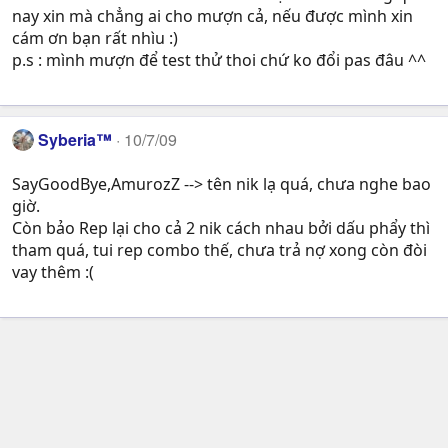
nay xin mà chẳng ai cho mượn cả, nếu được mình xin
cám ơn bạn rất nhìu :)
p.s : mình mượn để test thử thoi chứ ko đổi pas đâu ^^
Syberia™
10/7/09
SayGoodBye,AmurozZ --> tên nik lạ quá, chưa nghe bao
giờ.
Còn bảo Rep lại cho cả 2 nik cách nhau bởi dấu phẩy thì
tham quá, tui rep combo thế, chưa trả nợ xong còn đòi
vay thêm :(