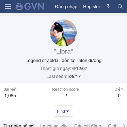
Đăng nhập
Register
*Libra*
Legend of Zelda
·
đến từ
Thiên đường
Tham gia ngày
6/12/07
Last seen
8/9/17
Bài viết
Reaction score
Điểm
1,085
2
0
Find
Tin nhắn hồ sơ
Latest activity
Các bài đăng
Giới thiệ