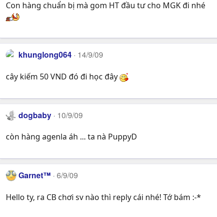
Con hàng chuẩn bị mà gom HT đầu tư cho MGK đi nhé
khunglong064
14/9/09
cây kiếm 50 VND đó đi học đây
dogbaby
10/9/09
còn hàng agenla áh ... ta nà PuppyD
Garnet™
6/9/09
Hello ty, ra CB chơi sv nào thì reply cái nhé! Tớ bám :-*