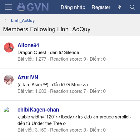
Đăng nhập
Register
Linh_AcQuy
Members Following Linh_AcQuy
Allone84
Dragon Quest
·
đến từ
Silence
Bài viết
1,277
Reaction score
0
Điểm
0
AzuriVN
(a.k.a. Akira™)
·
đến từ
G.Meazza
Bài viết
1,683
Reaction score
7
Điểm
0
chibiKagen-chan
<table width="120"><tbody><tr><td><marquee scrolld
·
đến từ
Under the Tree o
Bài viết
3,169
Reaction score
3
Điểm
0