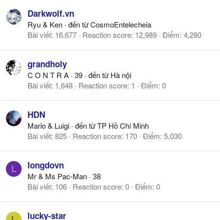
Darkwolf.vn
Ryu & Ken
·
đến từ
CosmoEntelecheia
Bài viết
16,677
Reaction score
12,989
Điểm
4,280
grandholy
C O N T R A
·
39
·
đến từ
Hà nội
Bài viết
1,648
Reaction score
1
Điểm
0
HDN
Mario & Luigi
·
đến từ
TP Hồ Chí Minh
Bài viết
825
Reaction score
170
Điểm
5,030
longdovn
L
Mr & Ms Pac-Man
·
38
Bài viết
106
Reaction score
0
Điểm
0
lucky-star
L