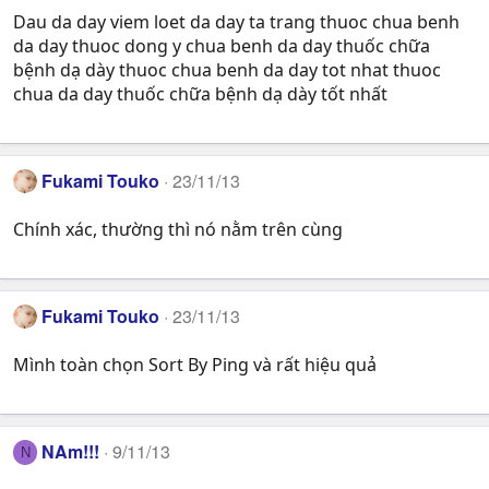
Dau da day viem loet da day ta trang thuoc chua benh
da day thuoc dong y chua benh da day thuốc chữa
bệnh dạ dày thuoc chua benh da day tot nhat thuoc
chua da day thuốc chữa bệnh dạ dày tốt nhất
Fukami Touko
23/11/13
Chính xác, thường thì nó nằm trên cùng
Fukami Touko
23/11/13
Mình toàn chọn Sort By Ping và rất hiệu quả
NAm!!!
9/11/13
N