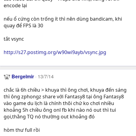
encode lại
nếu ổ cứng còn trống ít thì nên dùng bandicam, khi
quay để FPS là 30
tắt vsync
http://s27.postimg.org/w90wi9ayb/vsync.jpg
Bergelmir
13/7/14
chắc là 6h chiều > khuya thì ông chơi, khuya đến sáng
thì ông zphongz share với Fantasy8 tại ông Fantasy8
vào game du lịch là chính thôi chứ ko chơi nhiều
khoảng 5h chiều ông onl fb khi nào nó out thì tui
gọi,thằng TQ nó thường out khoảng đó
hòm thư full rồi