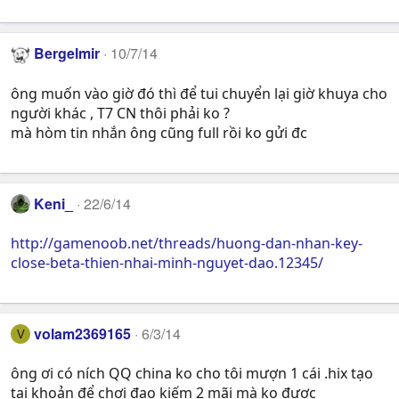
Bergelmir
10/7/14
ông muốn vào giờ đó thì để tui chuyển lại giờ khuya cho
người khác , T7 CN thôi phải ko ?
mà hòm tin nhắn ông cũng full rồi ko gửi đc
Keni_
22/6/14
http://gamenoob.net/threads/huong-dan-nhan-key-
close-beta-thien-nhai-minh-nguyet-dao.12345/
volam2369165
6/3/14
V
ông ơi có ních QQ china ko cho tôi mượn 1 cái .hix tạo
tại khoản để chơi đao kiếm 2 mãi mà ko được