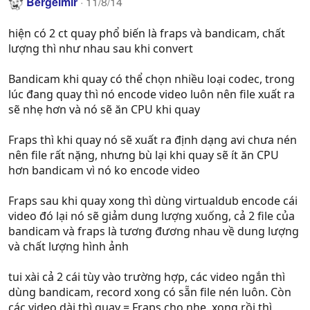
Bergelmir
11/8/14
hiện có 2 ct quay phổ biến là fraps và bandicam, chất
lượng thì như nhau sau khi convert
Bandicam khi quay có thể chọn nhiều loại codec, trong
lúc đang quay thì nó encode video luôn nên file xuất ra
sẽ nhẹ hơn và nó sẽ ăn CPU khi quay
Fraps thì khi quay nó sẽ xuất ra định dạng avi chưa nén
nên file rất nặng, nhưng bù lại khi quay sẽ ít ăn CPU
hơn bandicam vì nó ko encode video
Fraps sau khi quay xong thì dùng virtualdub encode cái
video đó lại nó sẽ giảm dung lượng xuống, cả 2 file của
bandicam và fraps là tương đương nhau về dung lượng
và chất lượng hình ảnh
tui xài cả 2 cái tùy vào trường hợp, các video ngắn thì
dùng bandicam, record xong có sẵn file nén luôn. Còn
các video dài thì quay = Fraps cho nhẹ, xong rồi thì