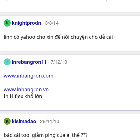
knightprodn
3/3/14
K
linh có yahoo cho xin để nói chuyện cho dễ cái
inrebangron11
7/12/13
I
www.inbangron.com
www.inbangron.vn
In Hiflex khổ lớn
kisimadao
29/11/13
K
bác sài tool giảm ping của ai thế ???