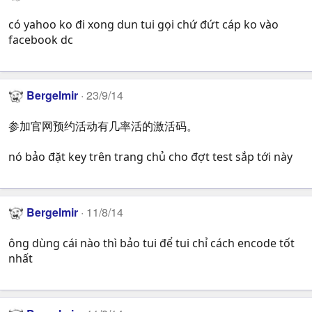
có yahoo ko đi xong dun tui gọi chứ đứt cáp ko vào
facebook dc
Bergelmir
23/9/14
参加官网预约活动有几率活的激活码。
nó bảo đặt key trên trang chủ cho đợt test sắp tới này
Bergelmir
11/8/14
ông dùng cái nào thì bảo tui để tui chỉ cách encode tốt
nhất