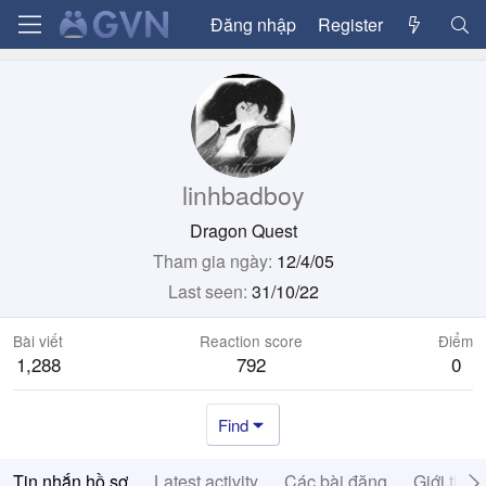
Đăng nhập
Register
linhbadboy
Dragon Quest
Tham gia ngày
12/4/05
Last seen
31/10/22
Bài viết
Reaction score
Điểm
1,288
792
0
Find
Tin nhắn hồ sơ
Latest activity
Các bài đăng
Giới thiệ