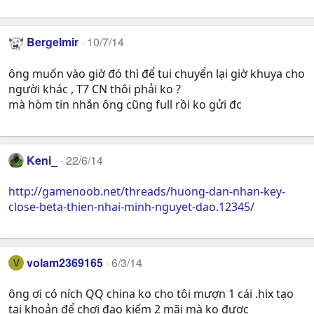
Bergelmir
10/7/14
ông muốn vào giờ đó thì để tui chuyển lại giờ khuya cho
người khác , T7 CN thôi phải ko ?
mà hòm tin nhắn ông cũng full rồi ko gửi đc
Keni_
22/6/14
http://gamenoob.net/threads/huong-dan-nhan-key-
close-beta-thien-nhai-minh-nguyet-dao.12345/
volam2369165
6/3/14
V
ông ơi có ních QQ china ko cho tôi mượn 1 cái .hix tạo
tại khoản để chơi đao kiếm 2 mãi mà ko được