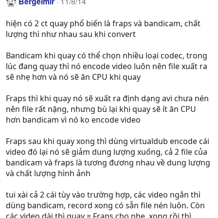
Bergelmir
11/8/14
hiện có 2 ct quay phổ biến là fraps và bandicam, chất
lượng thì như nhau sau khi convert
Bandicam khi quay có thể chọn nhiều loại codec, trong
lúc đang quay thì nó encode video luôn nên file xuất ra
sẽ nhẹ hơn và nó sẽ ăn CPU khi quay
Fraps thì khi quay nó sẽ xuất ra định dạng avi chưa nén
nên file rất nặng, nhưng bù lại khi quay sẽ ít ăn CPU
hơn bandicam vì nó ko encode video
Fraps sau khi quay xong thì dùng virtualdub encode cái
video đó lại nó sẽ giảm dung lượng xuống, cả 2 file của
bandicam và fraps là tương đương nhau về dung lượng
và chất lượng hình ảnh
tui xài cả 2 cái tùy vào trường hợp, các video ngắn thì
dùng bandicam, record xong có sẵn file nén luôn. Còn
các video dài thì quay = Fraps cho nhẹ, xong rồi thì