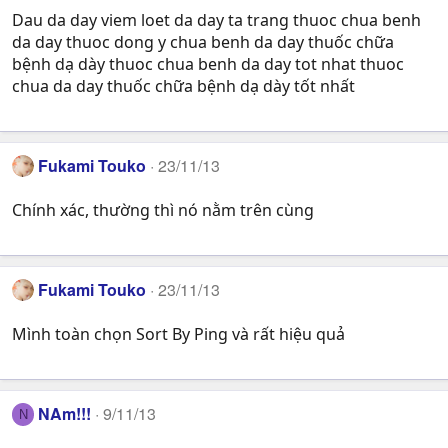
Dau da day viem loet da day ta trang thuoc chua benh
da day thuoc dong y chua benh da day thuốc chữa
bệnh dạ dày thuoc chua benh da day tot nhat thuoc
chua da day thuốc chữa bệnh dạ dày tốt nhất
Fukami Touko
23/11/13
Chính xác, thường thì nó nằm trên cùng
Fukami Touko
23/11/13
Mình toàn chọn Sort By Ping và rất hiệu quả
NAm!!!
9/11/13
N