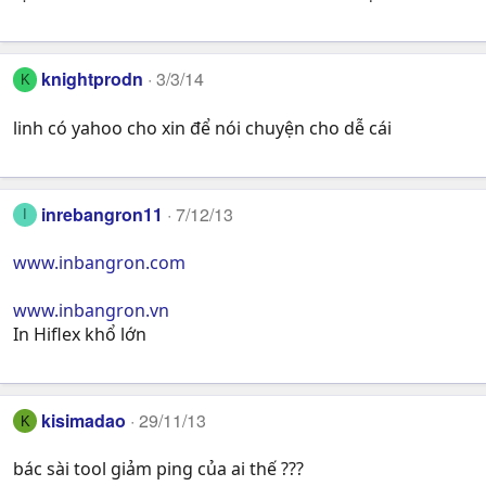
knightprodn
3/3/14
K
linh có yahoo cho xin để nói chuyện cho dễ cái
inrebangron11
7/12/13
I
www.inbangron.com
www.inbangron.vn
In Hiflex khổ lớn
kisimadao
29/11/13
K
bác sài tool giảm ping của ai thế ???