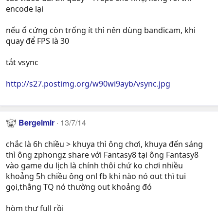
encode lại
nếu ổ cứng còn trống ít thì nên dùng bandicam, khi
quay để FPS là 30
tắt vsync
http://s27.postimg.org/w90wi9ayb/vsync.jpg
Bergelmir
13/7/14
chắc là 6h chiều > khuya thì ông chơi, khuya đến sáng
thì ông zphongz share với Fantasy8 tại ông Fantasy8
vào game du lịch là chính thôi chứ ko chơi nhiều
khoảng 5h chiều ông onl fb khi nào nó out thì tui
gọi,thằng TQ nó thường out khoảng đó
hòm thư full rồi