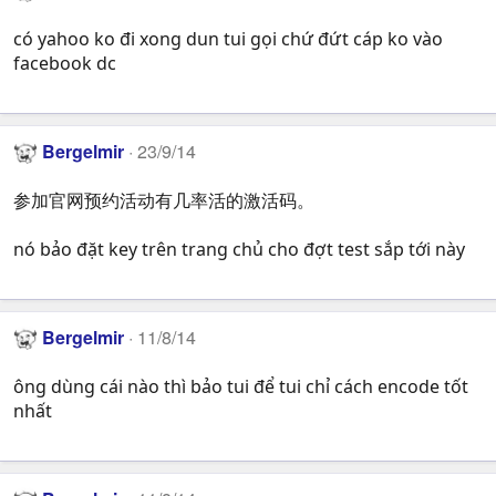
có yahoo ko đi xong dun tui gọi chứ đứt cáp ko vào
facebook dc
Bergelmir
23/9/14
参加官网预约活动有几率活的激活码。
nó bảo đặt key trên trang chủ cho đợt test sắp tới này
Bergelmir
11/8/14
ông dùng cái nào thì bảo tui để tui chỉ cách encode tốt
nhất