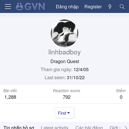
Đăng nhập
Register
linhbadboy
Dragon Quest
Tham gia ngày
12/4/05
Last seen
31/10/22
Bài viết
Reaction score
Điểm
1,288
792
0
Find
Tin nhắn hồ sơ
Latest activity
Các bài đăng
Giới thiệ