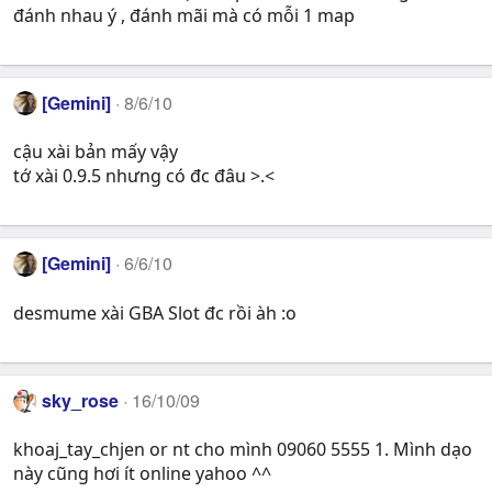
đánh nhau ý , đánh mãi mà có mỗi 1 map
[Gemini]
8/6/10
cậu xài bản mấy vậy
tớ xài 0.9.5 nhưng có đc đâu >.<
[Gemini]
6/6/10
desmume xài GBA Slot đc rồi àh :o
sky_rose
16/10/09
khoaj_tay_chjen or nt cho mình 09060 5555 1. Mình dạo
này cũng hơi ít online yahoo ^^