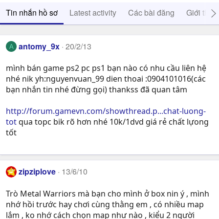
Tin nhắn hồ sơ
Latest activity
Các bài đăng
Giới thiệ
antomy_9x
20/2/13
A
mình bán game ps2 pc ps1 bạn nào có nhu cầu liên hệ
nhé nik yh:nguyenvuan_99 dien thoai :0904101016(các
bạn nhắn tin nhé đừng gọi) thankss đã quan tâm
http://forum.gamevn.com/showthread.p...chat-luong-
tot
qua topc bik rõ hơn nhé 10k/1dvd giá rẻ chất lựong
tốt
zipziplove
13/6/10
Trò Metal Warriors mà bạn cho mình ở box nin ý , mình
nhớ hồi trước hay chơi cùng thằng em , có nhiều map
lắm , ko nhớ cách chọn map như nào , kiểu 2 người