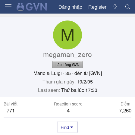
Đăng nhập
Register
M
megaman_zero
Lão Làng GVN
Mario & Luigi
·
35
·
đến từ
[GVN]
Tham gia ngày
19/2/05
Last seen
Thứ ba lúc 17:33
Bài viết
Reaction score
Điểm
771
4
7,260
Find