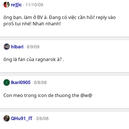
re][ic
11/10/09
ông bạn. làm ở BV à. Đang có việc cần hỏi! reply vào
pro5 tui nhé! Nhah nhanh!
hibari
8/9/09
ông là fan của ragnarok à? .
Ikari0905
6/8/08
I
Con meo trong icon de thuong the @w@
QHu91_IT
3/6/08