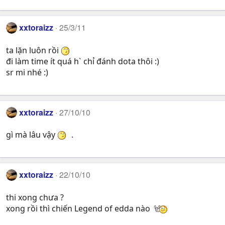
xxtoraizz
25/3/11
ta lặn luôn rồi
đi làm time ít quá h` chỉ đánh dota thôi :)
sr mi nhé :)
xxtoraizz
27/10/10
gì mà lâu vậy
.
xxtoraizz
22/10/10
thi xong chưa ?
xong rồi thì chiến Legend of edda nào