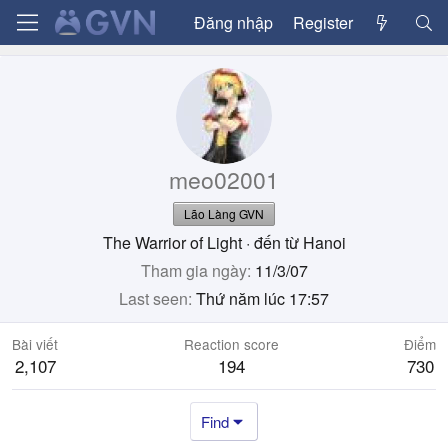
Đăng nhập
Register
meo02001
Lão Làng GVN
The Warrior of Light
·
đến từ
Hanoi
Tham gia ngày
11/3/07
Last seen
Thứ năm lúc 17:57
Bài viết
Reaction score
Điểm
2,107
194
730
Find