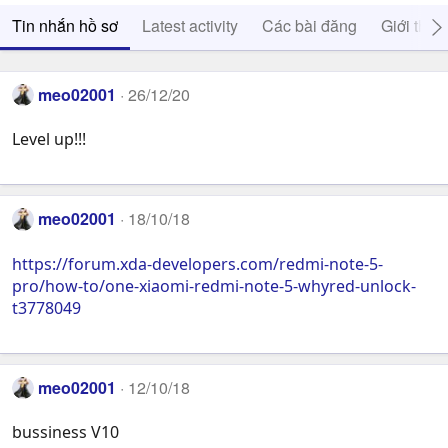
Tin nhắn hồ sơ
Latest activity
Các bài đăng
Giới thiệ
meo02001
26/12/20
Level up!!!
meo02001
18/10/18
https://forum.xda-developers.com/redmi-note-5-
pro/how-to/one-xiaomi-redmi-note-5-whyred-unlock-
t3778049
meo02001
12/10/18
bussiness V10