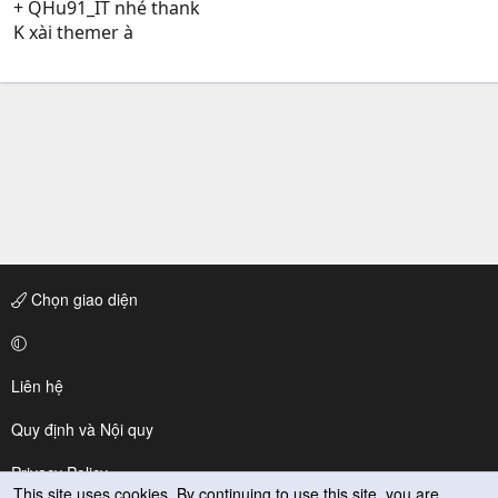
+ QHu91_IT nhé thank
K xài themer à
Chọn giao diện
Liên hệ
Quy định và Nội quy
Privacy Policy
This site uses cookies. By continuing to use this site, you are