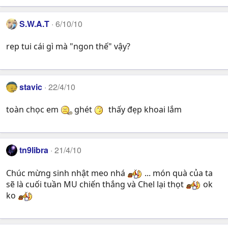
S.W.A.T
6/10/10
rep tui cái gì mà "ngon thế" vậy?
stavic
22/4/10
toàn chọc em
ghét
thấy đẹp khoai lắm
tn9libra
21/4/10
Chúc mừng sinh nhật meo nhá
... món quà của ta
sẽ là cuối tuần MU chiến thắng và Chel lại thọt
ok
ko