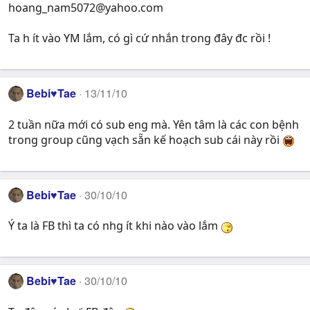
hoang_nam5072@yahoo.com
Ta h ít vào YM lắm, có gì cứ nhắn trong đây đc rồi !
Bebi♥Tae
13/11/10
2 tuần nữa mới có sub eng mà. Yên tâm là các con bệnh
trong group cũng vạch sẵn kế hoạch sub cái này rồi
Bebi♥Tae
30/10/10
Ý ta là FB thì ta có nhg ít khi nào vào lắm
Bebi♥Tae
30/10/10