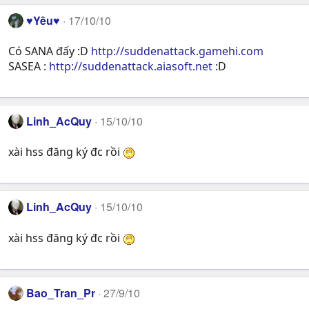
♥Yêu♥
17/10/10
Có SANA đấy :D
http://suddenattack.gamehi.com
SASEA :
http://suddenattack.aiasoft.net
:D
Linh_AcQuy
15/10/10
xài hss đăng ký đc rồi
Linh_AcQuy
15/10/10
xài hss đăng ký đc rồi
Bao_Tran_Pr
27/9/10