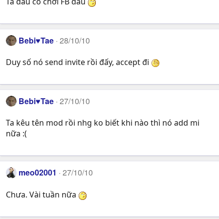
Ta đâu có chơi FB đâu
Bebi♥Tae
28/10/10
Duy số nó send invite rồi đấy, accept đi
Bebi♥Tae
27/10/10
Ta kêu tên mod rồi nhg ko biết khi nào thì nó add mi
nữa :(
meo02001
27/10/10
Chưa. Vài tuần nữa