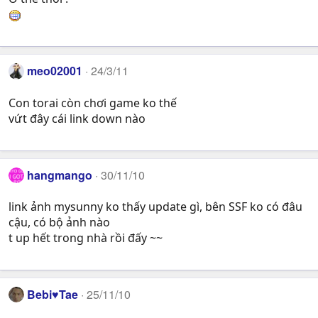
meo02001
24/3/11
Con torai còn chơi game ko thế
vứt đây cái link down nào
hangmango
30/11/10
link ảnh mysunny ko thấy update gì, bên SSF ko có đâu
cậu, có bộ ảnh nào
t up hết trong nhà rồi đấy ~~
Bebi♥Tae
25/11/10