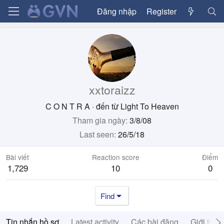
Đăng nhập
Register
xxtoraizz
C O N T R A
·
đến từ
Light To Heaven
Tham gia ngày
3/8/08
Last seen
26/5/18
Bài viết
Reaction score
Điểm
1,729
10
0
Find
Tin nhắn hồ sơ
Latest activity
Các bài đăng
Giới thiệ