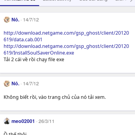
Nô.
14/7/12
http://download.netgame.com/gsp_ghost/client/20120
619/data.cab.001
http://download.netgame.com/gsp_ghost/client/20120
619/InstallSoulSaverOnline.exe
Tải 2 cái về rồi chạy file exe
Nô.
14/7/12
Không biết rồi, vào trang chủ của nó tải xem.
meo02001
26/3/11
Ồ thế thôi .