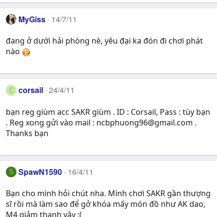
MyGiss
14/7/11
đang ở dưới hải phòng nè, yêu đại ka đón đi chơi phát
nào
corsail
24/4/11
C
bạn reg giùm acc SAKR giùm . ID : Corsail, Pass : tùy bạn
. Reg xong gửi vào mail :
ncbphuong96@gmail.com
.
Thanks bạn
SpawN1590
16/4/11
S
Bạn cho mình hỏi chút nha. Mình chơi SAKR gần thượng
sĩ rồi mà làm sao để gở khóa mấy món đồ như AK dao,
M4 giảm thanh vậy :(