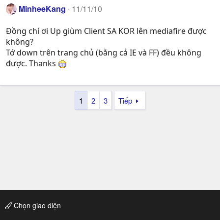
MinheeKang
11/11/10
Đồng chí ơi Up giùm Client SA KOR lên mediafire được
không?
Tớ down trên trang chủ (bằng cả IE và FF) đều không
được. Thanks
1
2
3
Tiếp
Chọn giao diện