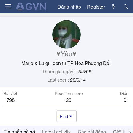
Đăng nhập
Register
♥Yêu♥
Mario & Luigi
·
đến từ
TP Hoa Phượng Đổ !
Tham gia ngày
18/3/08
Last seen
28/6/14
Bài viết
Reaction score
Điểm
798
26
0
Find
Tin nhắn hồ sơ
Latest activity
Các bài đăng
Giới thiệ