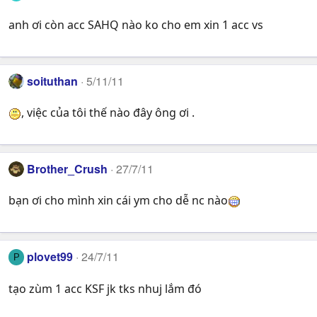
anh ơi còn acc SAHQ nào ko cho em xin 1 acc vs
soituthan
5/11/11
, việc của tôi thế nào đây ông ơi .
Brother_Crush
27/7/11
bạn ơi cho mình xin cái ym cho dễ nc nào
plovet99
24/7/11
P
tạo zùm 1 acc KSF jk tks nhuj lắm đó