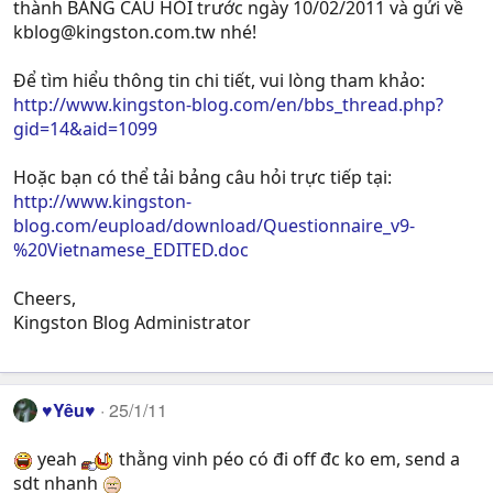
thành BẢNG CÂU HỎI trước ngày 10/02/2011 và gửi về
kblog@kingston.com.tw
nhé!
Để tìm hiểu thông tin chi tiết, vui lòng tham khảo:
http://www.kingston-blog.com/en/bbs_thread.php?
gid=14&aid=1099
Hoặc bạn có thể tải bảng câu hỏi trực tiếp tại:
http://www.kingston-
blog.com/eupload/download/Questionnaire_v9-
%20Vietnamese_EDITED.doc
Cheers,
Kingston Blog Administrator
♥Yêu♥
25/1/11
yeah
thằng vinh péo có đi off đc ko em, send a
sdt nhanh