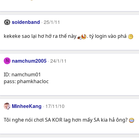
soidenband
25/1/11
kekeke sao lại hơ hớ ra thế này
. tý login vào phá
namchum2005
24/1/11
N
ID: namchum01
pass: phamkhacloc
MinheeKang
17/11/10
Tôi nghe nói chơi SA KOR lag hơn mấy SA kia hả ông?