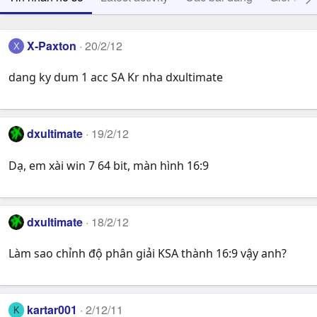
X-Paxton
20/2/12
X
dang ky dum 1 acc SA Kr nha dxultimate
dxultimate
19/2/12
Dạ, em xài win 7 64 bit, màn hình 16:9
dxultimate
18/2/12
Làm sao chỉnh độ phân giải KSA thành 16:9 vậy anh?
kartar001
2/12/11
K