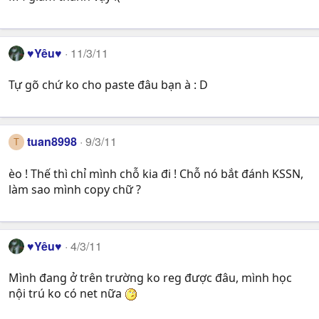
♥Yêu♥
11/3/11
Tự gõ chứ ko cho paste đâu bạn à : D
tuan8998
9/3/11
T
èo ! Thế thì chỉ mình chỗ kia đi ! Chỗ nó bắt đánh KSSN,
làm sao mình copy chữ ?
♥Yêu♥
4/3/11
Mình đang ở trên trường ko reg được đâu, mình học
nội trú ko có net nữa