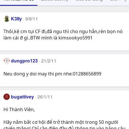
K3IIy
9/8/11
Thôi,kệ cm tụi CF đi,đã ngu thì cho ngu hẳn,rèn bọn nó
làm cái đ gì..BTW mình là kimsookyo5991
dungpro123
21/2/11
Neu dong y doi may thi pm nhe:01288656899
bugattivey
26/1/11
B
Hi Thành Viên,
Hãy nắm bắt cơ hội để trở thành một trong 50 người
chiến thắng! Chỉ cần điền đầy đủ thông tin vào bảng câu