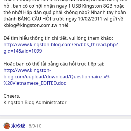
hỏi, bạn có cơ hội nhận ngay 1 USB Kingston 8GB hoặc
thẻ nhớ! Hấp dẫn quá phải không nào? Nhanh tay hoàn
thành BẢNG CÂU HỎI trước ngày 10/02/2011 và gửi về
kblog@kingston.com.tw
nhé!
Để tìm hiểu thông tin chi tiết, vui lòng tham khảo:
http://www.kingston-blog.com/en/bbs_thread.php?
gid=14&aid=1099
Hoặc bạn có thể tải bảng câu hỏi trực tiếp tại:
http://www.kingston-
blog.com/eupload/download/Questionnaire_v9-
%20Vietnamese_EDITED.doc
Cheers,
Kingston Blog Administrator
水玲珑
8/9/10