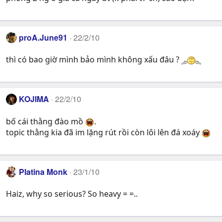
proA.June91
22/2/10
thì có bao giờ mình bảo mình không xấu đâu ?
KOJIMA
22/2/10
bố cái thằng đào mồ
.
topic thằng kia đã im lặng rút rồi còn lôi lên đá xoáy
Platina Monk
23/1/10
Haiz, why so serious? So heavy = =..