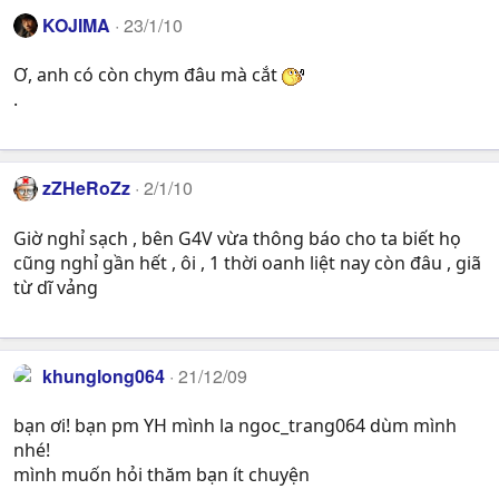
KOJIMA
23/1/10
Ơ, anh có còn chym đâu mà cắt
.
zZHeRoZz
2/1/10
Giờ nghỉ sạch , bên G4V vừa thông báo cho ta biết họ
cũng nghỉ gần hết , ôi , 1 thời oanh liệt nay còn đâu , giã
từ dĩ vảng
khunglong064
21/12/09
bạn ơi! bạn pm YH mình la ngoc_trang064 dùm mình
nhé!
mình muốn hỏi thăm bạn ít chuyện