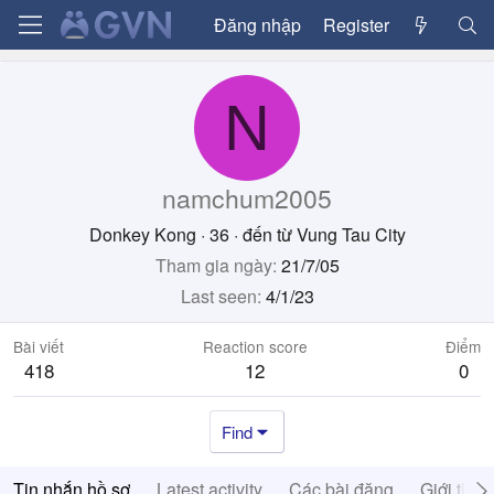
Đăng nhập
Register
N
namchum2005
Donkey Kong
·
36
·
đến từ
Vung Tau City
Tham gia ngày
21/7/05
Last seen
4/1/23
Bài viết
Reaction score
Điểm
418
12
0
Find
Tin nhắn hồ sơ
Latest activity
Các bài đăng
Giới thiệ