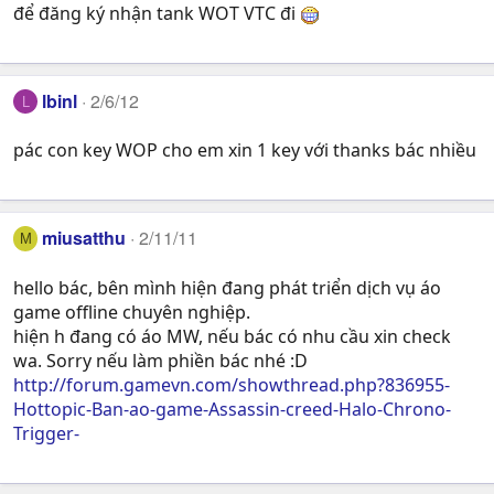
để đăng ký nhận tank WOT VTC đi
lbinl
2/6/12
L
pác con key WOP cho em xin 1 key với thanks bác nhiều
miusatthu
2/11/11
M
hello bác, bên mình hiện đang phát triển dịch vụ áo
game offline chuyên nghiệp.
hiện h đang có áo MW, nếu bác có nhu cầu xin check
wa. Sorry nếu làm phiền bác nhé :D
http://forum.gamevn.com/showthread.php?836955-
Hottopic-Ban-ao-game-Assassin-creed-Halo-Chrono-
Trigger-