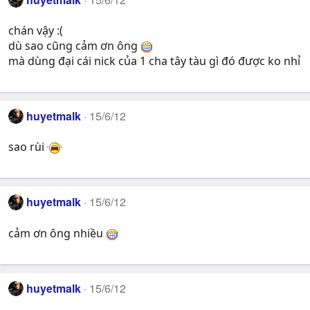
chán vậy :(
dù sao cũng cảm ơn ông
mà dùng đại cái nick của 1 cha tây tàu gì đó được ko nhỉ
huyetmalk
15/6/12
sao rùi
huyetmalk
15/6/12
cảm ơn ông nhiều
huyetmalk
15/6/12