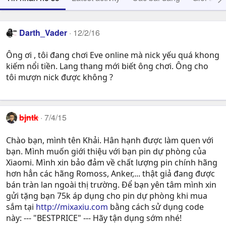
Darth_Vader
12/2/16
Ông ơi , tôi đang chơi Eve online mà nick yếu quá khong
kiếm nổi tiền. Lang thang mới biết ông chơi. Ông cho
tôi mượn nick được không ?
bjntk
7/4/15
Chào bạn, mình tên Khải. Hân hạnh được làm quen với
bạn. Mình muốn giới thiệu với bạn pin dự phòng của
Xiaomi. Mình xin bảo đảm về chất lượng pin chính hãng
hơn hẳn các hãng Romoss, Anker,... thật giả đang được
bán tràn lan ngoài thị trường. Để bạn yên tâm mình xin
gửi tặng bạn 75k áp dụng cho pin dự phòng khi mua
sắm tại
http://mixaxiu.com
bằng cách sử dụng code
này: --- "BESTPRICE" --- Hãy tận dụng sớm nhé!