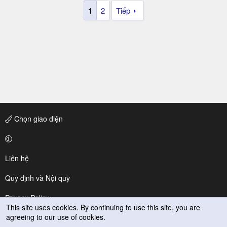
1
2
Tiếp
Chọn giao diện
Liên hệ
Quy định và Nội quy
Privacy Policy
This site uses cookies. By continuing to use this site, you are
agreeing to our use of cookies.
Trợ giúp