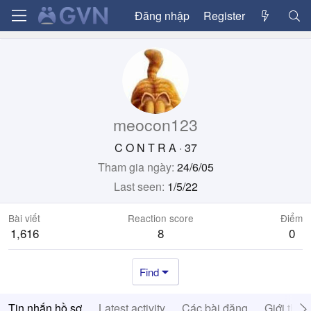
Đăng nhập
Register
meocon123
C O N T R A
·
37
Tham gia ngày
24/6/05
Last seen
1/5/22
Bài viết
Reaction score
Điểm
1,616
8
0
Find
Tin nhắn hồ sơ
Latest activity
Các bài đăng
Giới thiệ