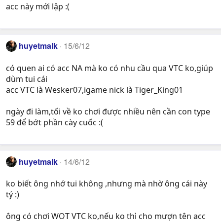
acc này mới lập :(
huyetmalk
15/6/12
có quen ai có acc NA mà ko có nhu cầu qua VTC ko,giúp
dùm tui cái
acc VTC là Wesker07,igame nick là Tiger_King01
ngày đi làm,tối về ko chơi được nhiều nên cần con type
59 để bớt phần cày cuốc :(
huyetmalk
14/6/12
ko biết ông nhớ tui không ,nhưng mà nhờ ông cái này
tý :)
ông có chơi WOT VTC ko,nếu ko thì cho mượn tên acc