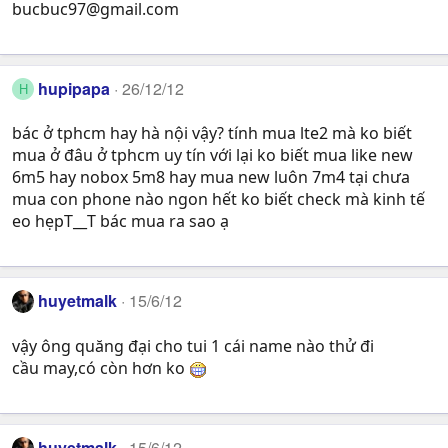
bucbuc97@gmail.com
hupipapa
26/12/12
H
bác ở tphcm hay hà nội vậy? tính mua lte2 mà ko biết
mua ở đâu ở tphcm uy tín với lại ko biết mua like new
6m5 hay nobox 5m8 hay mua new luôn 7m4 tại chưa
mua con phone nào ngon hết ko biết check mà kinh tế
eo hẹpT__T bác mua ra sao ạ
huyetmalk
15/6/12
vậy ông quăng đại cho tui 1 cái name nào thử đi
cầu may,có còn hơn ko
huyetmalk
15/6/12