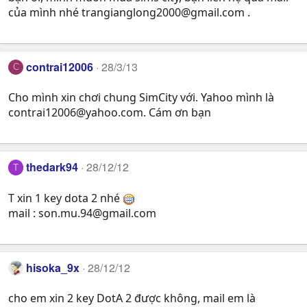
của mình nhé
trangianglong2000@gmail.com
.
contrai12006
28/3/13
C
Cho mình xin chơi chung SimCity với. Yahoo mình là
contrai12006@yahoo.com
. Cám ơn bạn
thedark94
28/12/12
T
T xin 1 key dota 2 nhé
mail :
son.mu.94@gmail.com
hisoka_9x
28/12/12
cho em xin 2 key DotA 2 được không, mail em là