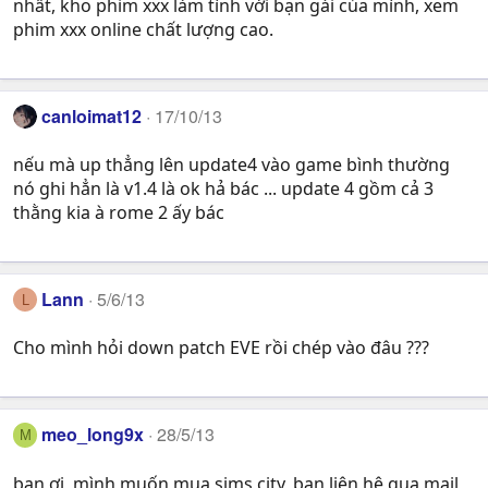
nhất, kho phim xxx làm tình với bạn gái của mình, xem
phim xxx online chất lượng cao.
canloimat12
17/10/13
nếu mà up thẳng lên update4 vào game bình thường
nó ghi hẳn là v1.4 là ok hả bác ... update 4 gồm cả 3
thằng kia à rome 2 ấy bác
Lann
5/6/13
L
Cho mình hỏi down patch EVE rồi chép vào đâu ???
meo_long9x
28/5/13
M
bạn ơi, mình muốn mua sims city, bạn liên hệ qua mail