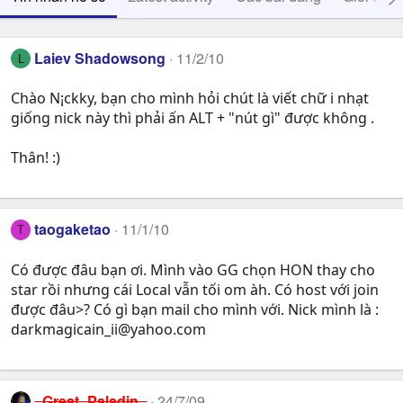
Laiev Shadowsong
11/2/10
L
Chào N¡ckky, bạn cho mình hỏi chút là viết chữ i nhạt
giống nick này thì phải ấn ALT + "nút gì" được không .
Thân! :)
taogaketao
11/1/10
T
Có được đâu bạn ơi. Mình vào GG chọn HON thay cho
star rồi nhưng cái Local vẫn tối om àh. Có host với join
được đâu>? Có gì bạn mail cho mình với. Nick mình là :
darkmagicain_ii@yahoo.com
_Great_Paladin_
24/7/09