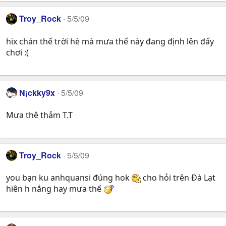
Troy_Rock
5/5/09
hix chán thế trời hè mà mưa thế này đang định lên đấy
chơi :(
N¡ckky9x
5/5/09
Mưa thê thảm T.T
Troy_Rock
5/5/09
you bạn ku anhquansi đúng hok
cho hỏi trên Đà Lạt
hiên h nắng hay mưa thế