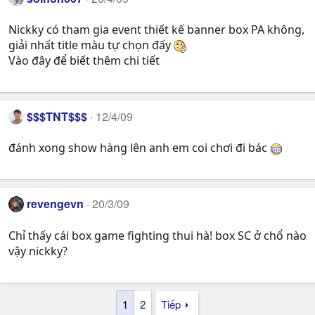
Nickky có tham gia event thiết kế banner box PA không,
giải nhất title màu tự chọn đấy
Vào đây để biết thêm chi tiết
$$$TNT$$$
12/4/09
đánh xong show hàng lên anh em coi chơi đi bác
revengevn
20/3/09
Chỉ thấy cái box game fighting thui hà! box SC ở chổ nào
vậy nickky?
1
2
Tiếp