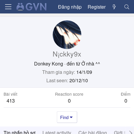
Đăng nhập
Register
N¡ckky9x
Donkey Kong
·
đến từ
Ở nhà ^^
Tham gia ngày
14/1/09
Last seen
20/12/10
Bài viết
Reaction score
Điểm
413
0
0
Find
Tin nhắn hồ sơ
Latest activity
Các bài đăng
Giới thiệ