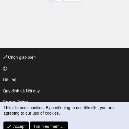
Chọn giao diện
Liên hệ
Quy định và Nội quy
Privacy Policy
This site uses cookies. By continuing to use this site, you are
agreeing to our use of cookies.
Trợ giúp
R
Accept
Tìm hiểu thêm.…