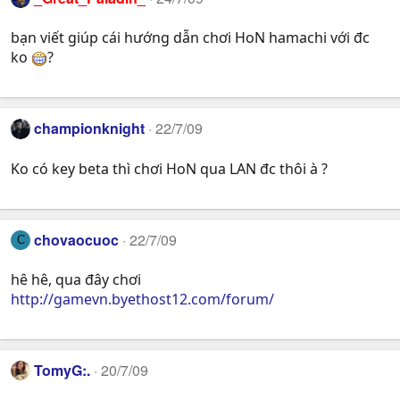
bạn viết giúp cái hướng dẫn chơi HoN hamachi với đc
ko
?
championknight
22/7/09
Ko có key beta thì chơi HoN qua LAN đc thôi à ?
chovaocuoc
22/7/09
C
hê hê, qua đây chơi
http://gamevn.byethost12.com/forum/
TomyG:.
20/7/09