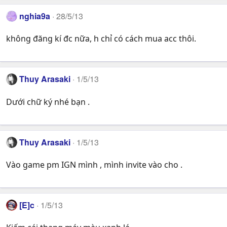
nghia9a
28/5/13
không đăng kí đc nữa, h chỉ có cách mua acc thôi.
Thuy Arasaki
1/5/13
Dưới chữ ký nhé bạn .
Thuy Arasaki
1/5/13
Vào game pm IGN mình , mình invite vào cho .
[E]c
1/5/13