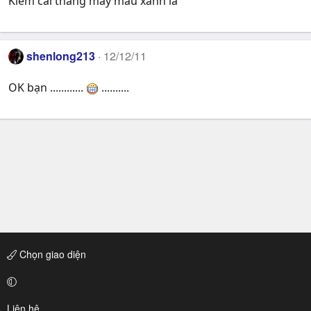
Kiếm cái thang máy màu xanh lá
shenlong213
12/12/11
OK bạn ............
..........
Chọn giao diện
Liên hệ