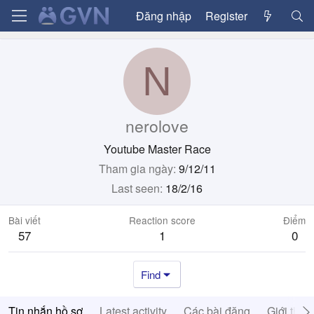
Đăng nhập
Register
N
nerolove
Youtube Master Race
Tham gia ngày
9/12/11
Last seen
18/2/16
Bài viết
Reaction score
Điểm
57
1
0
Find
Tin nhắn hồ sơ
Latest activity
Các bài đăng
Giới thiệ