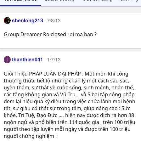
shenlong213
7/8/13
Group Dreamer Ro closed roi ma ban ?
thanthien041
1/7/13
T
Giới Thiệu PHÁP LUÂN ĐẠI PHÁP : Một môn khí công
thượng thừa: tiết lộ những chân lý một cách sâu sắc,
uyên thâm, sự thật về cuộc sống, sinh mệnh, nhân thể,
các tầng không gian và Vũ Trụ… và 5 bài tập công pháp
đem lại hiệu quả kỳ diệu trong việc chửa lành mọi bệnh
tật, sự giàu có thật sự trong tâm, giúp nâng cao : Sức
khỏe, Trí Tuệ, Ðạo Ðức ,… hiện nay được dịch ra hơn 38
ngôn ngử và phổ biến trên 114 quốc gia , trên 100 triệu
người theo tập luyện mỗi ngày và được trên 100 triệu
người chứng nghiệm :