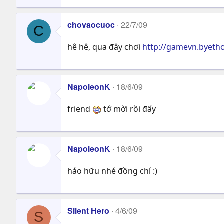
chovaocuoc
22/7/09
C
hê hê, qua đây chơi
http://gamevn.byeth
NapoleonK
18/6/09
friend
tớ mời rồi đấy
NapoleonK
18/6/09
hảo hữu nhé đồng chí :)
Silent Hero
4/6/09
S