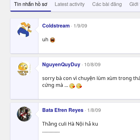
Tin nhắn hồ sơ
Latest activity
Các bài đăng
Giới 
Coldstream
1/9/09
uh
NguyenQuyDuy
10/8/09
sorry bà con vì chuyện lùm xùm trong thá
cứng mà ...
Bata Efren Reyes
1/8/09
Thằng culi Hà Nội hả ku
..............