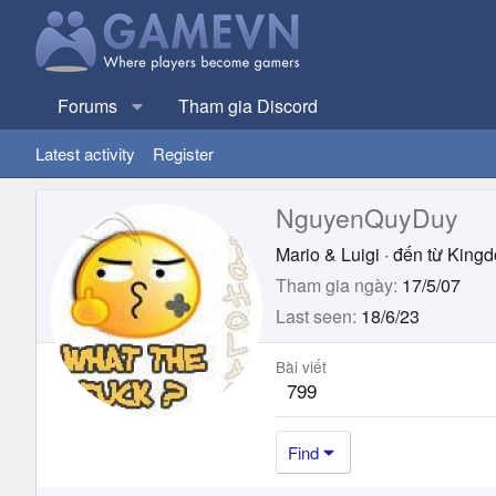
Forums
Tham gia Discord
Latest activity
Register
NguyenQuyDuy
Mario & Luigi
·
đến từ
Kingd
Tham gia ngày
17/5/07
Last seen
18/6/23
Bài viết
799
Find