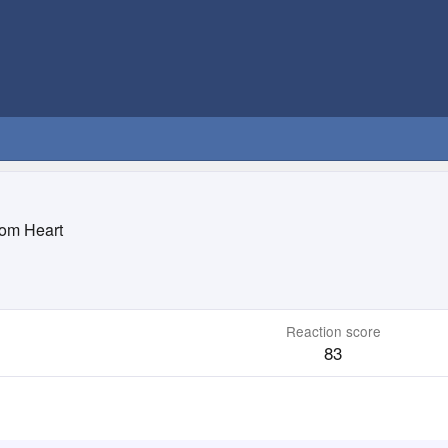
om Heart
Reaction score
83