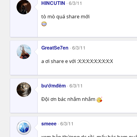
HINCUTIN
6/3/11
tò mò quá share mới
GreatSe7en
6/3/11
a ơi share e với :X:X:X:X:X:X:X:X:X
bướmđêm
6/3/11
Đội ơn bác nhắm nhắm
smeee
6/3/11
xem bản thừong dc rồi..mấy bác ham quá