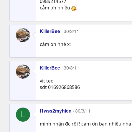
0989214577
cảm ơn nhiều
KillerBee
30/3/11
cảm ơn nhé x:
KillerBee
30/3/11
vit teo
sdt 016926868586
l1wss2myhien
30/3/11
L
mình nhận đc rồi ! cám ơn bạn nhiều nha !