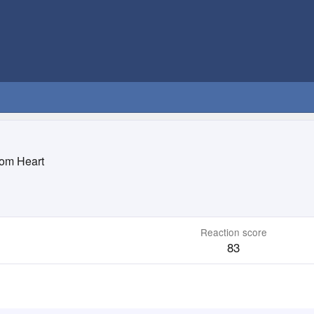
om Heart
Reaction score
83