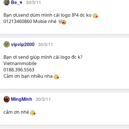
Be_♥
30/3/11
Bạn ơi,send dùm mình cái logo IP4 dc ko
01213460860 Mobie nhé
vipvip2000
30/3/11
V
Bạn ơi send giúp mình cái logo đc k?
Vietnammobile
0188.396.5563
Cảm ơn bạn nhiều nha
MingMinh
30/3/11
cảm ơn nhé