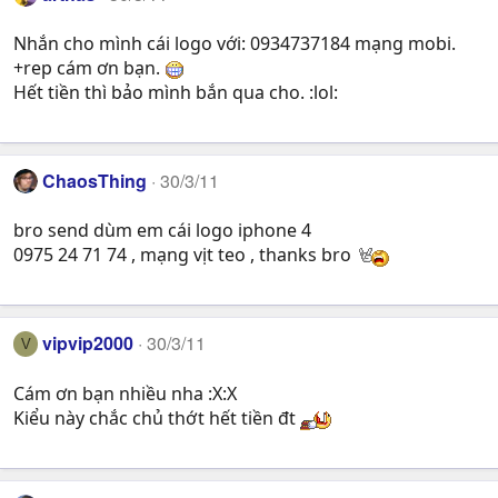
Nhắn cho mình cái logo với: 0934737184 mạng mobi.
+rep cám ơn bạn.
Hết tiền thì bảo mình bắn qua cho. :lol:
ChaosThing
30/3/11
bro send dùm em cái logo iphone 4
0975 24 71 74 , mạng vịt teo , thanks bro
vipvip2000
30/3/11
V
Cám ơn bạn nhiều nha :X:X
Kiểu này chắc chủ thớt hết tiền đt