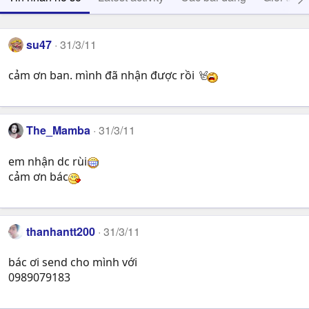
su47
31/3/11
cảm ơn ban. mình đã nhận được rồi
The_Mamba
31/3/11
em nhận dc rùi
cảm ơn bác
thanhantt200
31/3/11
bác ơi send cho mình với
0989079183