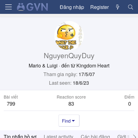
Đăng nhập
Register
NguyenQuyDuy
Mario & Luigi
·
đến từ
Kingdom Heart
Tham gia ngày
17/5/07
Last seen
18/6/23
Bài viết
Reaction score
Điểm
799
83
0
Find
Tin nhắn hồ sơ
Latest activity
Các bài đăng
Giới thiệ