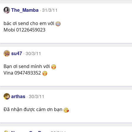
The_Mamba
31/3/11
bác ơi send cho em với
Mobi 01226459023
su47
30/3/11
Bạn ơi send mình với
Vina 0947493352
arthas
30/3/11
Đã nhận được cám ơn bạn