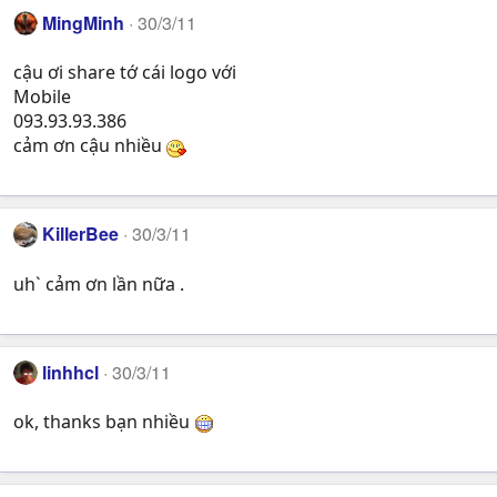
MingMinh
30/3/11
cậu ơi share tớ cái logo với
Mobile
093.93.93.386
cảm ơn cậu nhiều
KillerBee
30/3/11
uh` cảm ơn lần nữa .
linhhcl
30/3/11
ok, thanks bạn nhiều