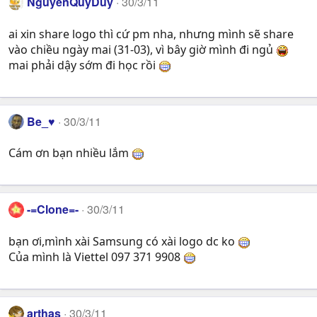
NguyenQuyDuy
30/3/11
ai xin share logo thì cứ pm nha, nhưng mình sẽ share
vào chiều ngày mai (31-03), vì bây giờ mình đi ngủ
mai phải dậy sớm đi học rồi
Be_♥
30/3/11
Cám ơn bạn nhiều lắm
-=Clone=-
30/3/11
bạn ơi,mình xài Samsung có xài logo dc ko
Của mình là Viettel 097 371 9908
arthas
30/3/11