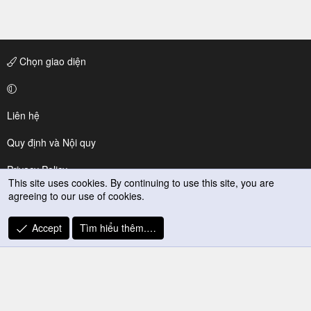
Chọn giao diện
Liên hệ
Quy định và Nội quy
Privacy Policy
This site uses cookies. By continuing to use this site, you are
agreeing to our use of cookies.
Trợ giúp
R
Accept
Tìm hiểu thêm.…
S
S