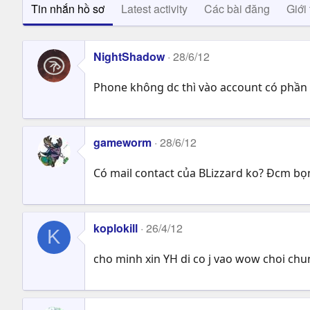
Tin nhắn hồ sơ
Latest activity
Các bài đăng
Giới 
NightShadow
28/6/12
Phone không dc thì vào account có phần 
gameworm
28/6/12
Có mail contact của BLizzard ko? Đcm bọ
koplokill
26/4/12
K
cho minh xin YH di co j vao wow choi ch