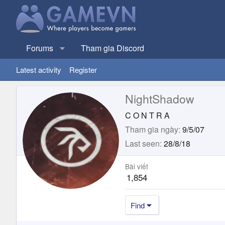
Forums
Tham gia Discord
Latest activity
Register
NightShadow
C O N T R A
Tham gia ngày
9/5/07
Last seen
28/8/18
Bài viết
1,854
Find