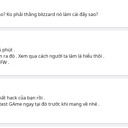
o? Ko phải thằng blizzard nó làm cái đấy sao?
 phút .
ra đó . Xem qua cách người ta làm là hiểu thôi .
 FW .
mất hack của bạn rồi .
 test GAme ngay tại đó trước khi mang về nhé .