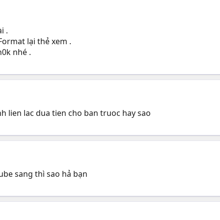
i .
ormat lại thẻ xem .
0k nhé .
h lien lac dua tien cho ban truoc hay sao
ube sang thì sao hả bạn