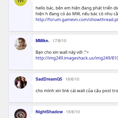
hello bác, bên em hiện đang phát triển d
hiện h đang có áo MW, nếu bác có nhu cầ
http://forum.gamevn.com/showthread.ph
MMike.
17/6/10
Bạn cho xin wall này với :">
http://img249.imageshack.us/img249/81
SadDreamQ5
16/6/10
cho mình xin link cái wall của cậu post t
NightShadow
15/6/10