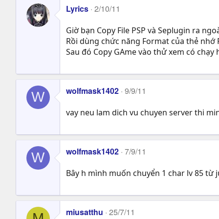
Lyrics
2/10/11
Giờ bạn Copy File PSP và Seplugin ra ngoà
Rồi dùng chức năng Format của thẻ nhớ F
Sau đó Copy GAme vào thử xem có chạy h
wolfmask1402
9/9/11
W
vay neu lam dich vu chuyen server thi min
wolfmask1402
7/9/11
W
Bây h mình muốn chuyển 1 char lv 85 từ j
miusatthu
25/7/11
M