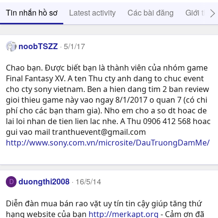
Tin nhắn hồ sơ
Latest activity
Các bài đăng
Giới thiệ
noobTSZZ
5/1/17
Chao bạn. Được biết bạn là thành viên của nhóm game
Final Fantasy XV. A ten Thu cty anh dang to chuc event
cho cty sony vietnam. Ben a hien dang tim 2 ban review
gioi thieu game này vao ngay 8/1/2017 o quan 7 (có chi
phí cho các bạn tham gia). Nho em cho a so dt hoac de
lai loi nhan de tien lien lac nhe. A Thu 0906 412 568 hoac
gui vao mail
tranthuevent@gmail.com
http://www.sony.com.vn/microsite/DauTruongDamMe/
duongthi2008
16/5/14
D
Diễn đàn mua bán rao vặt uy tín tin cậy giúp tăng thứ
hạng website của bạn
http://merkapt.org
- Cảm ơn đã