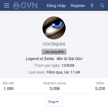
Đăng nhập
Register
noctepes
Lão Làng GVN
Legend of Zelda
·
đến từ
Sài Gòn
Tham gia ngày
13/9/09
Last seen
Hôm qua, lúc 11:46
Bài viết
Reaction score
Điểm
1,080
3,058
5,230
Find