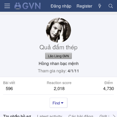
Đăng nhập
Register
Quả đấm thép
Lão Làng GVN
Hồng nhan bạc mệnh
Tham gia ngày
4/1/11
Bài viết
Reaction score
Điểm
596
2,018
4,730
Find
Tin nhắn hồ sơ
Latest activity
Các bài đăng
Giới thiệ