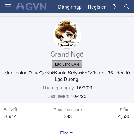
Đăng nhập
Register
Srand Ngố
Lão Làng GVN
<font color="blue">°✧✯Kanie Seiya✯✧°</font>
·
36
·
đến từ
Lạc Dương!
Tham gia ngày
16/3/09
Last seen
10/4/25
Bài viết
Reaction score
Điểm
3,914
383
4,530
Find