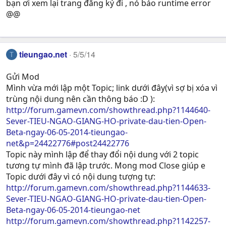
bạn ơi xem lại trang đăng ký đi , nó báo runtime error
@@
tieungao.net
5/5/14
T
Gửi Mod
Mình vừa mới lập một Topic; link dưới đây(vì sợ bị xóa vì
trùng nội dung nên cần thông báo :D ):
http://forum.gamevn.com/showthread.php?1144640-
Sever-TIEU-NGAO-GIANG-HO-private-dau-tien-Open-
Beta-ngay-06-05-2014-tieungao-
net&p=24422776#post24422776
Topic này mình lập để thay đổi nội dung với 2 topic
tương tự mình đã lập trước. Mong mod Close giúp e
Topic dưới đây vì có nội dung tượng tự:
http://forum.gamevn.com/showthread.php?1144633-
Sever-TIEU-NGAO-GIANG-HO-private-dau-tien-Open-
Beta-ngay-06-05-2014-tieungao-net
http://forum.gamevn.com/showthread.php?1142257-