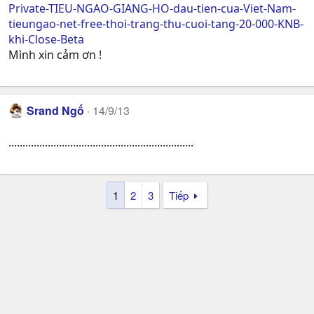
Private-TIEU-NGAO-GIANG-HO-dau-tien-cua-Viet-Nam-
tieungao-net-free-thoi-trang-thu-cuoi-tang-20-000-KNB-
khi-Close-Beta
Mình xin cảm ơn !
Srand Ngố
14/9/13
..................................................................
1
2
3
Tiếp