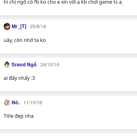
hi chị ngố có fb ko cho e xin với ạ kb chơi game ts ạ.
Mr_[T]
25/8/18
uây, còn nhớ ta ko
Srand Ngố
24/10/16
ai đấy nhẩy :3
Nô.
11/10/16
Title đẹp nha