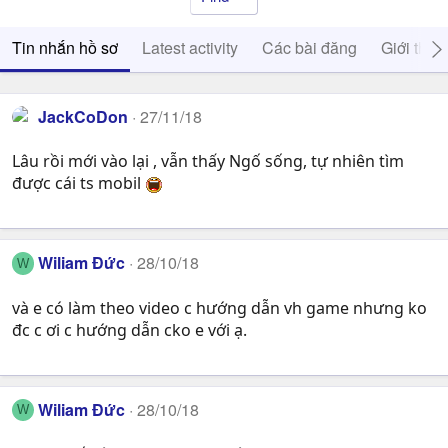
Tin nhắn hồ sơ
Latest activity
Các bài đăng
Giới thiệ
JackCoDon
27/11/18
Lâu rồi mới vào lại , vẫn thấy Ngố sống, tự nhiên tìm
được cái ts mobil
Wiliam Đức
28/10/18
W
và e có làm theo video c hướng dẫn vh game nhưng ko
đc c ơi c hướng dẫn cko e với ạ.
Wiliam Đức
28/10/18
W