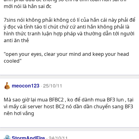
mới nói là hắn sai đc
7sins nói không phải không có lí của hắn cái này phải để
ý đọc và tỉnh táo tí chút chứ cứ anti hắn không phải là
hình thức tranh luận hợp pháp và thường dẫn tới người
anti ăn thẻ
"open your eyes, clear your mind and keep your head
cooled"
meocon123
25/10/11
Mà sao giờ lại mua BFBC2 , ko để dành mua BF3 lun , tại
vì mấy cái server host BC2 nó dần dần chuyển sang BF3
nên hơi vắng
StormAndFire
24/10/11