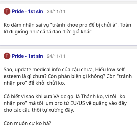
Pride - 1st sin
24/11/11
P
Ko dám nhận sai vụ "tránh khoe pro để bị chửi à". Toàn
lờ đi giống như cả tá đạo đức giả khác
Pride - 1st sin
24/11/11
P
Sao, update medical info của cậu chưa, Hiểu low self
esteem là gì chưa? Còn phản biện gì không? Còn "tránh
nhận pro" để khỏi chửi ko.
Có biết vì sao khi xưa VA dc gọi là Thánh ko, vì tôi "ko
nhận pro" mà tôi lụm pro từ EU/US về quăng vào đây
cho các cậu thôi tự xướng đây.
Còn muốn cự ko hả?