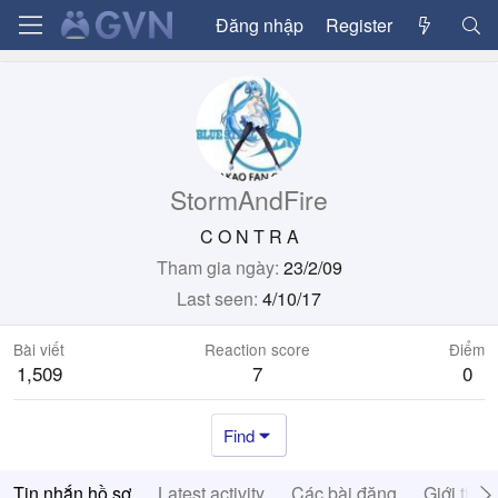
Đăng nhập
Register
StormAndFire
C O N T R A
Tham gia ngày
23/2/09
Last seen
4/10/17
Bài viết
Reaction score
Điểm
1,509
7
0
Find
Tin nhắn hồ sơ
Latest activity
Các bài đăng
Giới thiệ