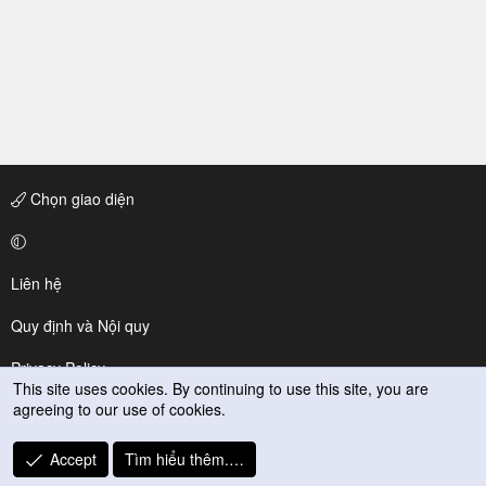
Chọn giao diện
Liên hệ
Quy định và Nội quy
Privacy Policy
This site uses cookies. By continuing to use this site, you are
agreeing to our use of cookies.
Trợ giúp
R
Accept
Tìm hiểu thêm.…
S