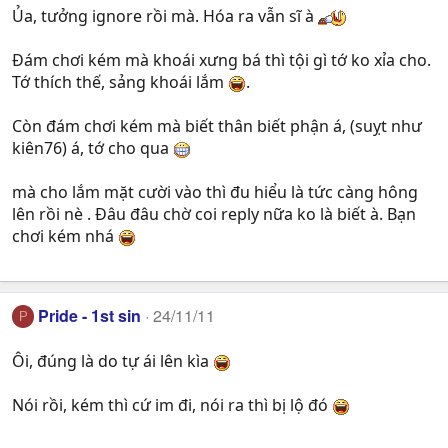
Ủa, tưởng ignore rồi mà. Hóa ra vẫn sĩ à
Đám chơi kém mà khoái xưng bá thì tội gì tớ ko xỉa cho.
Tớ thích thế, sảng khoái lắm
.
Còn đám chơi kém mà biết thân biết phận á, (suỵt như
kiên76) á, tớ cho qua
mà cho lắm mặt cười vào thì đu hiểu là tức càng hông
lên rồi nè . Đâu đâu chờ coi reply nữa ko là biết à. Bạn
chơi kém nhá
Pride - 1st sin
24/11/11
P
Ôi, đúng là do tự ái lên kìa
Nói rồi, kém thì cứ im đi, nói ra thì bị lộ đó