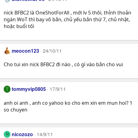
nick BFBC2 là OneShotForAll , mới lv 5 thôi, thỉnh thoản
ngán WoT thì bay vô bắn, chủ yếu bắn thứ 7, chủ nhật,
hoặc buổi tối
meocon123
24/10/11
Cho tui xin nick BFBC2 đi nào , có gì vào bắn cho vui
tommyvip0805
17/9/11
T
anh oi anh , anh co yahoo ko cho em xin em mun hoi? 1
so chuyen
nicozozo
14/9/11
N