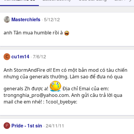
Masterchiefs
5/12/12
anh Tân mua humble rồi à
cu1m14
7/6/12
C
Anh StormAndFire ơi! Em có một bản mod có tàu chiến
nhưng của generals thường. Làm sao để đưa nó qua
generals Zh được a!
Địa chỉ Emai của em:
trongnghia_pro@yahoo.com
. Anh gửi câu trả lời qua
mail che em nhé! : 1cool_byebye:
Pride - 1st sin
24/11/11
P