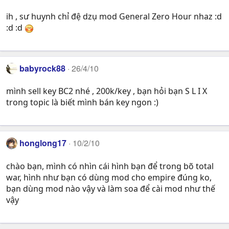
ih , sư huynh chỉ đệ dzụ mod General Zero Hour nhaz :d
:d :d
babyrock88
26/4/10
mình sell key BC2 nhé , 200k/key , bạn hỏi bạn S L I X
trong topic là biết mình bán key ngon :)
honglong17
10/2/10
chào bạn, mình có nhìn cái hình bạn để trong bõ total
war, hình như bạn có dùng mod cho empire đúng ko,
bạn dùng mod nào vậy và làm soa để cài mod như thế
vậy