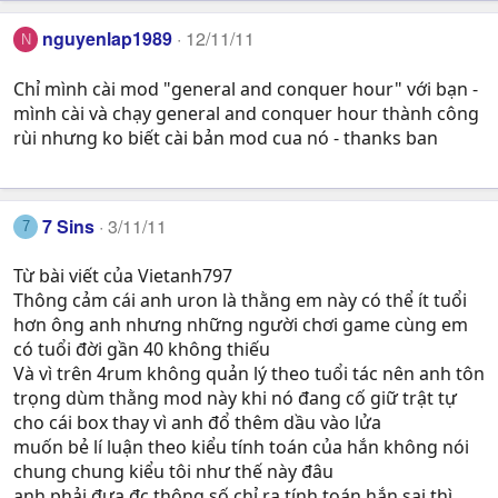
nguyenlap1989
12/11/11
N
Chỉ mình cài mod "general and conquer hour" với bạn -
mình cài và chạy general and conquer hour thành công
rùi nhưng ko biết cài bản mod cua nó - thanks ban
7 Sins
3/11/11
7
Từ bài viết của Vietanh797
Thông cảm cái anh uron là thằng em này có thể ít tuổi
hơn ông anh nhưng những người chơi game cùng em
có tuổi đời gần 40 không thiếu
Và vì trên 4rum không quản lý theo tuổi tác nên anh tôn
trọng dùm thằng mod này khi nó đang cố giữ trật tự
cho cái box thay vì anh đổ thêm dầu vào lửa
muốn bẻ lí luận theo kiểu tính toán của hắn không nói
chung chung kiểu tôi như thế này đâu
anh phải đưa đc thông số chỉ ra tính toán hắn sai thì