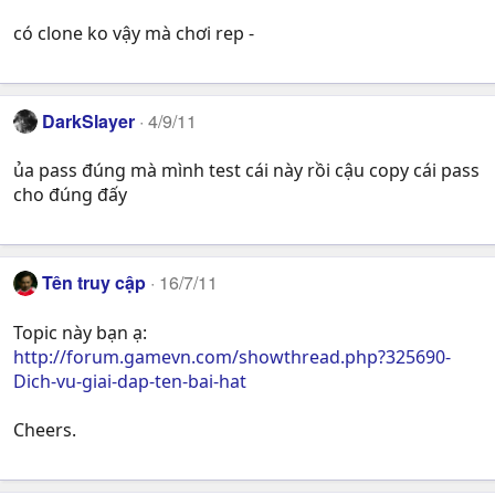
có clone ko vậy mà chơi rep -
DarkSlayer
4/9/11
ủa pass đúng mà mình test cái này rồi cậu copy cái pass
cho đúng đấy
Tên truy cập
16/7/11
Topic này bạn ạ:
http://forum.gamevn.com/showthread.php?325690-
Dich-vu-giai-dap-ten-bai-hat
Cheers.