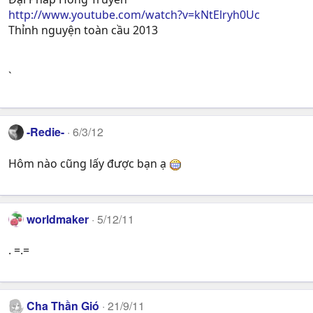
http://www.youtube.com/watch?v=kNtElryh0Uc
Thỉnh nguyện toàn cầu 2013
`
-Redie-
6/3/12
Hôm nào cũng lấy được bạn ạ
worldmaker
5/12/11
. =.=
Cha Thần Gió
21/9/11