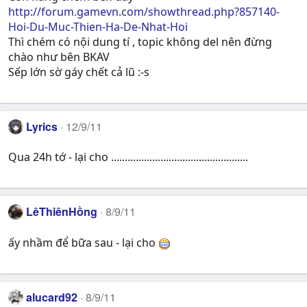
http://forum.gamevn.com/showthread.php?857140-
Hoi-Du-Muc-Thien-Ha-De-Nhat-Hoi
Thì chém có nội dung tí , topic không del nên đừng
chào như bên BKAV
Sếp lớn sờ gáy chết cả lũ :-s
Lyrics
12/9/11
Qua 24h tớ - lại cho ..................................................
LêThiênHồng
8/9/11
ấy nhầm để bữa sau - lại cho
alucard92
8/9/11