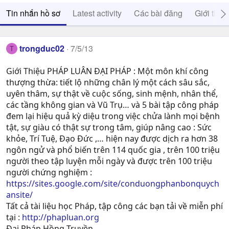
Tin nhắn hồ sơ
Latest activity
Các bài đăng
Giới thiệ
trongduc02
7/5/13
T
Giới Thiệu PHÁP LUÂN ĐẠI PHÁP : Một môn khí công
thượng thừa: tiết lộ những chân lý một cách sâu sắc,
uyên thâm, sự thật về cuộc sống, sinh mệnh, nhân thể,
các tầng không gian và Vũ Trụ… và 5 bài tập công pháp
đem lại hiệu quả kỳ diệu trong việc chửa lành mọi bệnh
tật, sự giàu có thật sự trong tâm, giúp nâng cao : Sức
khỏe, Trí Tuệ, Ðạo Ðức ,… hiện nay được dịch ra hơn 38
ngôn ngử và phổ biến trên 114 quốc gia , trên 100 triệu
người theo tập luyện mỗi ngày và được trên 100 triệu
người chứng nghiệm :
https://sites.google.com/site/conduongphanbonquych
ansite/
Tất cả tài liệu học Pháp, tập công các bạn tải về miễn phí
tại :
http://phapluan.org
Đại Pháp Hồng Truyền