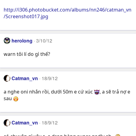
http://i306.photobucket.com/albums/nn246/catman_vn
/Screenshot017.jpg
herolong
3/10/12
warn tôi lí do gì thế?
Catman_vn
18/9/12
a nghe oni nhắn rồi, dưới 50m e cứ xúc
, a sẽ trả nợ e
sau
Catman_vn
18/9/12