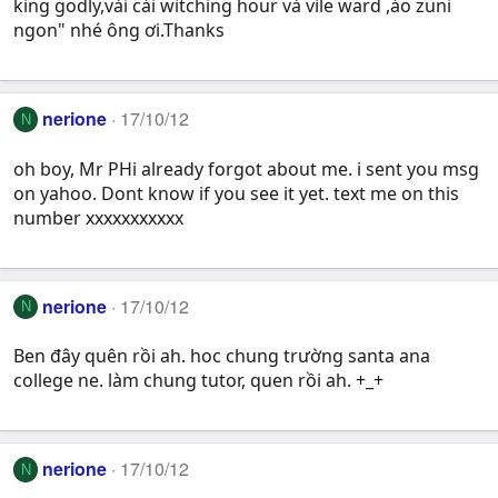
king godly,vài cái witching hour và vile ward ,áo zuni
ngon" nhé ông ơi.Thanks
nerione
17/10/12
N
oh boy, Mr PHi already forgot about me. i sent you msg
on yahoo. Dont know if you see it yet. text me on this
number xxxxxxxxxxx
nerione
17/10/12
N
Ben đây quên rồi ah. hoc chung trường santa ana
college ne. làm chung tutor, quen rồi ah. +_+
nerione
17/10/12
N