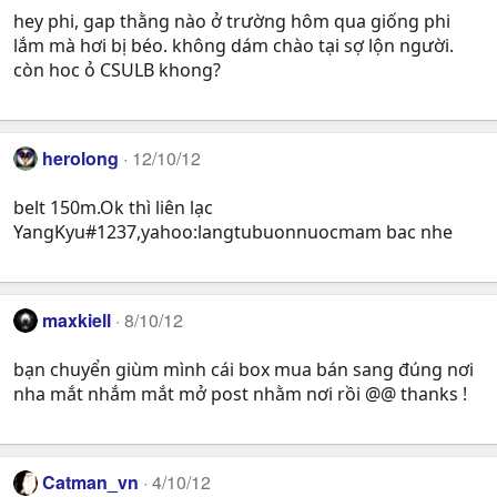
hey phi, gap thằng nào ở trường hôm qua giống phi
lắm mà hơi bị béo. không dám chào tại sợ lộn người.
còn hoc ỏ CSULB khong?
herolong
12/10/12
belt 150m.Ok thì liên lạc
YangKyu#1237,yahoo:langtubuonnuocmam bac nhe
maxkiell
8/10/12
bạn chuyển giùm mình cái box mua bán sang đúng nơi
nha mắt nhắm mắt mở post nhằm nơi rồi @@ thanks !
Catman_vn
4/10/12