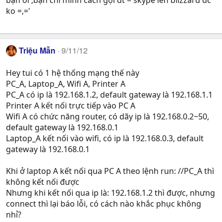
bạn ơi ,bạn chỉ mình cách gọi dt = skype lên blizzard đc
ko =,='
Triệu Mẫn
9/11/12
Hey tui có 1 hệ thống mạng thế này
PC_A, Laptop_A, Wifi A, Printer A
PC_A có ip là 192.168.1.2, default gateway là 192.168.1.1
Printer A kết nối trực tiếp vào PC A
Wifi A có chức năng router, có dãy ip là 192.168.0.2~50,
default gateway là 192.168.0.1
Laptop_A kết nối vào wifi, có ip là 192.168.0.3, default
gateway là 192.168.0.1
Khi ở laptop A kết nối qua PC A theo lệnh run: //PC_A thì
không kết nối được
Nhưng khi kết nối qua ip là: 192.168.1.2 thì được, nhưng
connect thì lại báo lỗi, có cách nào khắc phục không
nhỉ?