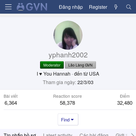
Đăng nhập
Register
yphanh2002
Moderator
Lão Làng GVN
I ♥︎ You Hannah
·
đến từ
USA
Tham gia ngày
22/3/03
Bài viết
Reaction score
Điểm
6,364
58,378
32,480
Find
Tin nhắn hồ sơ
Latest activity
Các bài đăng
Giới thiệ