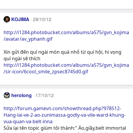
KOJIMA
28/10/12
http://i1284.photobucket.com/albums/a575/gvn_kojima
/avatar/av_yphanh.gif
Xin gửi đến quí ngài món quà nhỏ từ quí hội, hi vọng
quí ngài sẽ thích
http://i1284.photobucket.com/albums/a575/gvn_kojima
/sir-icon/6cool_smile_zpsec8745d0.gif
herolong
17/10/12
http://forum.gamevn.com/showthread.php?978512-
Hang-lai-ve-2-ao-zunimassa-godly-va-vile-ward-khung-
vua-quan-va-belt-inna
Sửa lại tên topic giùm tôi thành:" Áo,giầy,belt immortal