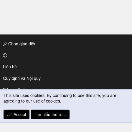
Chọn giao diện
Liên hệ
Quy định và Nội quy
Privacy Policy
This site uses cookies. By continuing to use this site, you are
agreeing to our use of cookies.
Trợ giúp
R
Accept
Tìm hiểu thêm.…
S
S