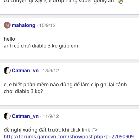
có chuyện gì vậy e, e drop hàng super godly ah
mahalong
15/9/12
M
hello
anh có chơi diablo 3 ko giúp em
Catman_vn
13/9/12
e, e biết phần mềm nào dùng để làm clip ghi lại cảnh
chơi diablo 3 kg?
Catman_vn
11/9/12
đề nghị xuống đất trước khi click link :">
http://forums.gamevn.com/showpost.php?p=22090909