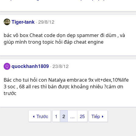
Tiger-tank
29/8/12
bác vô box Cheat code dọn dẹp spammer đi dùm , và
giúp mình trong topic hỏi đáp cheat engine
quockhanh1809
23/8/12
Q
Bác cho tui hỏi con Natalya embrace 9x vit+dex,10%life
3 soc , 68 all res thì bán được khoảng nhiêu ?cám ơn
trước
Trước
1
2
…
25
Tiếp