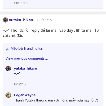
30/11/15
yutaka_hikaru
30/11/15
=.=" Thôi dc rồi reply để lại mail vào đây . 8h ta mail 10
cái cmt đầu.
Mèo bệnh
and
no fun
R
e
View previous comments…
a
c
yutaka_hikaru
t
=.="
i
o
8/12/15
n
s
LoganWayne
:
Thánh Yutaka thương em với, hóng mấy bữa nay rồi :'(