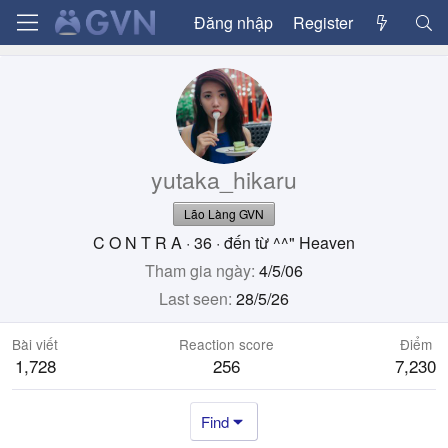
Đăng nhập
Register
yutaka_hikaru
Lão Làng GVN
C O N T R A
·
36
·
đến từ
^^" Heaven
Tham gia ngày
4/5/06
Last seen
28/5/26
Bài viết
Reaction score
Điểm
1,728
256
7,230
Find