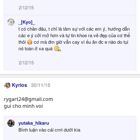
2/12/15
_[Kyo]_
t có chăn đâu, t chỉ là tâm sự với các em ý, hướng dẫn
các e ý cởi mở hơn và tự tin khoe ra vẻ đẹp của cơ thể
thôi
cơ mà đm giờ vẫn cay vì ếu ăn đc e nào do tụi
nó toàn ở xa quá
2/12/15
Kyrios
30/11/15
rygart24@gmail.com
gui cho minh voi
yutaka_hikaru
Bình luận vào cái cmt dưới kìa