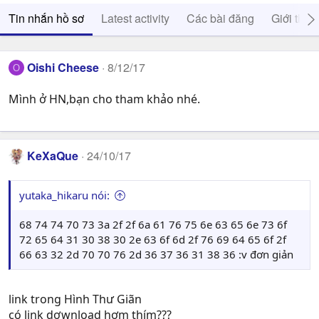
Tin nhắn hồ sơ
Latest activity
Các bài đăng
Giới thiệ
Oishi Cheese
8/12/17
O
Mình ở HN,bạn cho tham khảo nhé.
KeXaQue
24/10/17
yutaka_hikaru nói:
68 74 74 70 73 3a 2f 2f 6a 61 76 75 6e 63 65 6e 73 6f
72 65 64 31 30 38 30 2e 63 6f 6d 2f 76 69 64 65 6f 2f
66 63 32 2d 70 70 76 2d 36 37 36 31 38 36 :v đơn giản
link trong Hình Thư Giãn
có link dơwnload hơm thím???