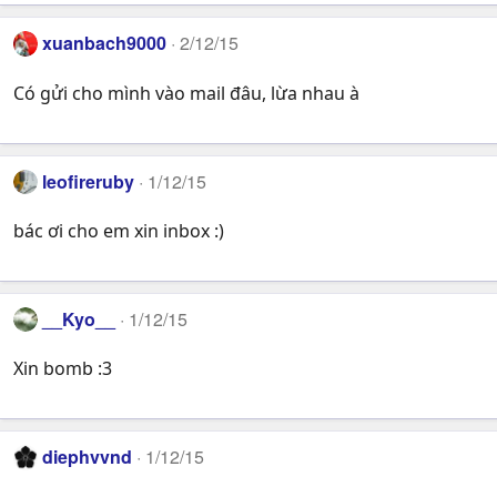
xuanbach9000
2/12/15
Có gửi cho mình vào mail đâu, lừa nhau à
leofireruby
1/12/15
bác ơi cho em xin inbox :)
__Kyo__
1/12/15
Xin bomb :3
diephvvnd
1/12/15