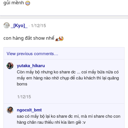
gủi mềnh
_[Kyo]_
1/12/15
con hàng đắt show nhể
View previous comments…
yutaka_hikaru
Còn mấy bộ nhưng ko share dc ... coi mấy bữa nữa có
mấy em hàng nào nhờ chụp để câu khách thì lại quăng
boms
1/12/15
ngocxit_bmt
sao có mấy bộ lại ko share đc mi, mà mi share cho con
hàng chăn rau thiếu nhi kia làm giề :v