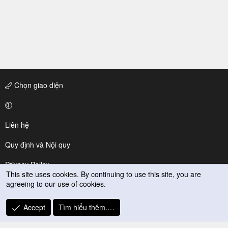
Chọn giao diện
Liên hệ
Quy định và Nội quy
Privacy Policy
This site uses cookies. By continuing to use this site, you are
agreeing to our use of cookies.
Trợ giúp
R
Accept
Tìm hiểu thêm.…
S
S