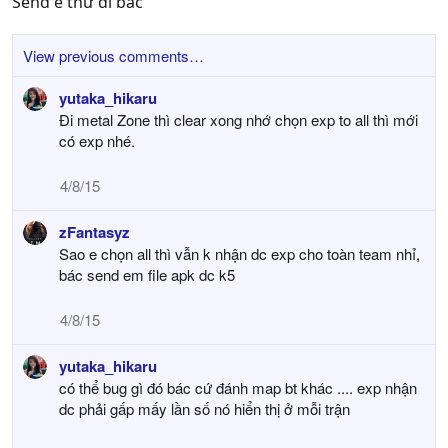
Send e thử đi bác
View previous comments…
yutaka_hikaru
Đi metal Zone thì clear xong nhớ chọn exp to all thì mới
có exp nhé.
4/8/15
zFantasyz
Sao e chọn all thì vẫn k nhận dc exp cho toàn team nhỉ,
bác send em file apk dc k5
4/8/15
yutaka_hikaru
có thể bug gì đó bác cứ đánh map bt khác .... exp nhận
dc phải gấp mấy lần số nó hiển thị ở mỗi trận