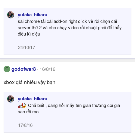
yutaka_hikaru
sài chrome tải cái add-on right click về rồi chọn cái
server thứ 2 và cho chạy video rồi chuột phải để thấy
điều kì diệu
24/10/17
godofwar8
16/8/16
G
xbox giá nhiêu vậy bạn
yutaka_hikaru
Chả biết , đang hỏi mấy tên gian thương coi giá
sao rồi rao
17/8/16