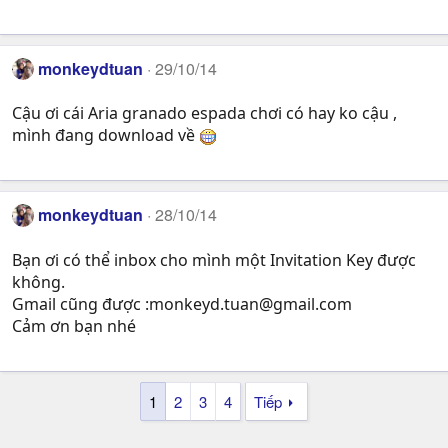
monkeydtuan
29/10/14
Cậu ơi cái Aria granado espada chơi có hay ko cậu ,
mình đang download về
monkeydtuan
28/10/14
Bạn ơi có thể inbox cho mình một Invitation Key được
không.
Gmail cũng được :
monkeyd.tuan@gmail.com
Cảm ơn bạn nhé
1
2
3
4
Tiếp