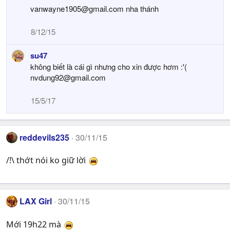
vanwayne1905@gmail.com
nha thánh
8/12/15
su47
không biết là cái gì nhưng cho xin được hơm :'(
nvdung92@gmail.com
15/5/17
reddevils235
30/11/15
/!\ thớt nói ko giữ lời
LAX Girl
30/11/15
Mới 19h22 mà