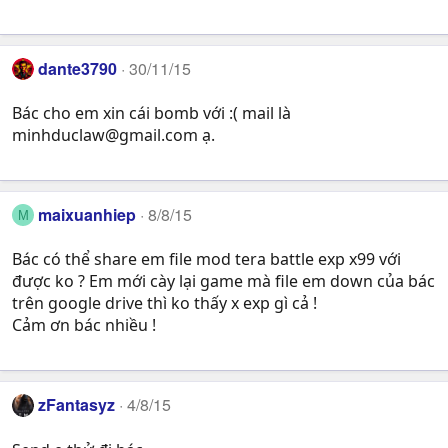
dante3790
30/11/15
Bác cho em xin cái bomb với :( mail là
minhduclaw@gmail.com
ạ.
maixuanhiep
8/8/15
M
Bác có thể share em file mod tera battle exp x99 với
được ko ? Em mới cày lại game mà file em down của bác
trên google drive thì ko thấy x exp gì cả !
Cảm ơn bác nhiều !
zFantasyz
4/8/15