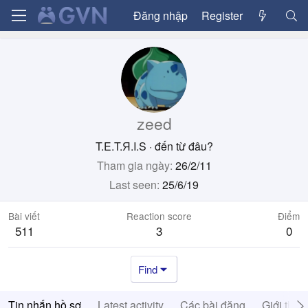
Đăng nhập
Register
zeed
T.E.T.Я.I.S
·
đến từ
đâu?
Tham gia ngày
26/2/11
Last seen
25/6/19
Bài viết
Reaction score
Điểm
511
3
0
Find
Tin nhắn hồ sơ
Latest activity
Các bài đăng
Giới thiệ