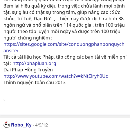
đem lại hiệu quả kỳ diệu trong việc chửa lành mọi bệnh
tật, sự giàu có thật sự trong tâm, giúp nâng cao : Sức
khỏe, Trí Tuệ, Ðạo Ðức ,… hiện nay được dịch ra hơn 38
ngôn ngử và phổ biến trên 114 quốc gia , trên 100 triệu
người theo tập luyện mỗi ngày và được trên 100 triệu
người chứng nghiệm :
https://sites.google.com/site/conduongphanbonquych
ansite/
Tất cả tài liệu học Pháp, tập công các bạn tải về miễn phí
tại :
http://phapluan.org
Đại Pháp Hồng Truyền
http://www.youtube.com/watch?v=kNtElryh0Uc
Thỉnh nguyện toàn cầu 2013
`
Robo_Ky
4/9/12