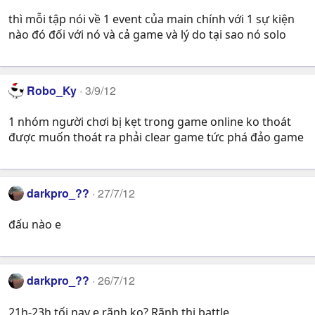
thì mỗi tập nói về 1 event của main chính với 1 sự kiện
nào đó đối với nó và cả game và lý do tại sao nó solo
Robo_Ky
3/9/12
1 nhóm người chơi bị kẹt trong game online ko thoát
được muốn thoát ra phải clear game tức phá đảo game
darkpro_??
27/7/12
đấu nào e
darkpro_??
26/7/12
21h-23h tối nay e rãnh ko? Rãnh thi battle