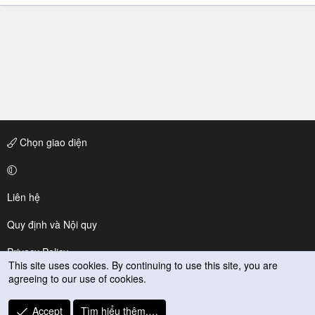
Chọn giao diện
Liên hệ
Quy định và Nội quy
Privacy Policy
This site uses cookies. By continuing to use this site, you are
agreeing to our use of cookies.
Trợ giúp
R
Accept
Tìm hiểu thêm.…