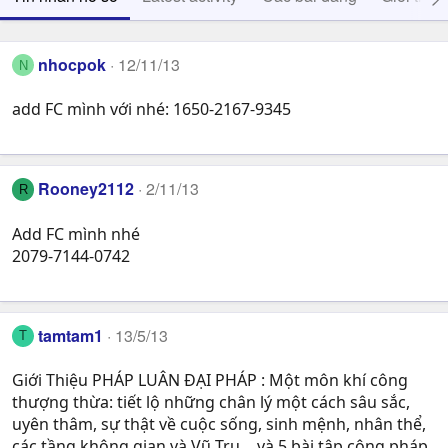
nhocpok
12/11/13
N
add FC mình với nhé: 1650-2167-9345
Rooney2112
2/11/13
R
Add FC mình nhé
2079-7144-0742
tamtam1
13/5/13
T
Giới Thiệu PHÁP LUÂN ĐẠI PHÁP : Một môn khí công
thượng thừa: tiết lộ những chân lý một cách sâu sắc,
uyên thâm, sự thật về cuộc sống, sinh mệnh, nhân thể,
các tầng không gian và Vũ Trụ… và 5 bài tập công pháp