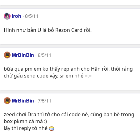
Iroh
8/5/11
Hình như bản U là bỏ Rezon Card rồi.
MrBinBin
8/5/11
bữa qua pm em ko thấy rep anh cho Hân rồi. thôi ráng
chờ gấu send code vậy, sr em nhé =.=
MrBinBin
7/5/11
zeed chơi Dra thì tớ cho cái code nè, cùng bạn bè trong
box pkmn cả mà :)
lấy thì reply tớ nhé