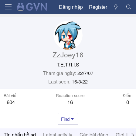
Đăng nhập
Register
ZzJoey16
T.E.T.Я.I.S
Tham gia ngày
22/7/07
Last seen
16/3/22
Bài viết
Reaction score
Điểm
604
16
0
Find
Tin nhắn hồ sơ
Latest activity
Các bài đăng
Giới thiệ