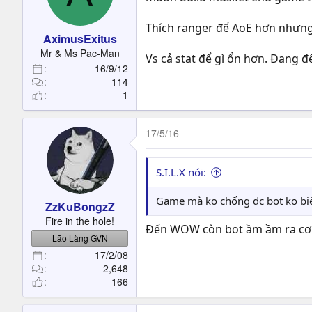
Thích ranger để AoE hơn nhưng 
AximusExitus
Mr & Ms Pac-Man
Vs cả stat để gì ổn hơn. Đang để
16/9/12
114
1
17/5/16
S.I.L.X nói:
Game mà ko chống dc bot ko biế
ZzKuBongzZ
Fire in the hole!
Đến WOW còn bot ầm ầm ra c
Lão Làng GVN
17/2/08
2,648
166