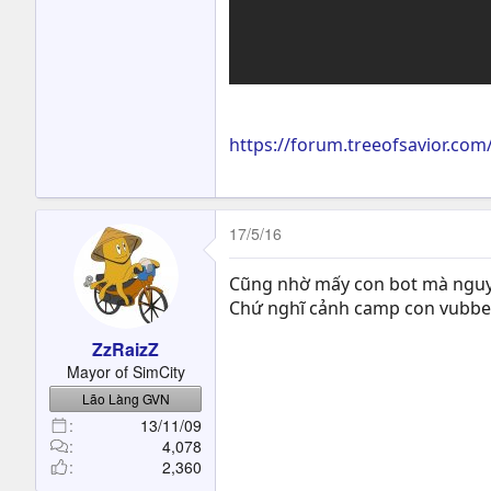
https://forum.treeofsavior.co
17/5/16
Cũng nhờ mấy con bot mà nguyên
Chứ nghĩ cảnh camp con vubbe 
ZzRaizZ
Mayor of SimCity
Lão Làng GVN
13/11/09
4,078
2,360