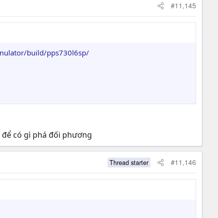
#11,145
imulator/build/pps730l6sp/
wn để có gì phá đối phương
#11,146
Thread starter