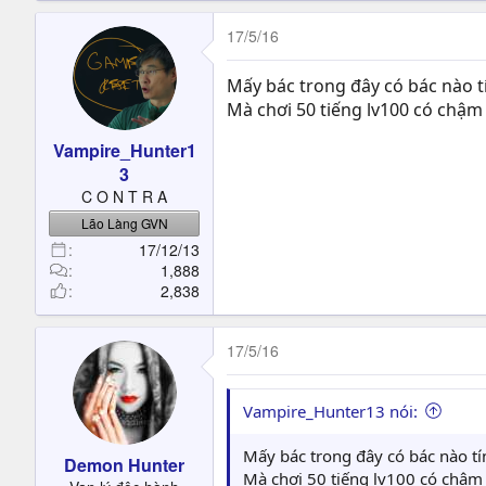
17/5/16
Mấy bác trong đây có bác nào t
Mà chơi 50 tiếng lv100 có chậm 
Vampire_Hunter1
3
C O N T R A
Lão Làng GVN
17/12/13
1,888
2,838
17/5/16
Vampire_Hunter13 nói:
Mấy bác trong đây có bác nào tí
Demon Hunter
Mà chơi 50 tiếng lv100 có chậm 