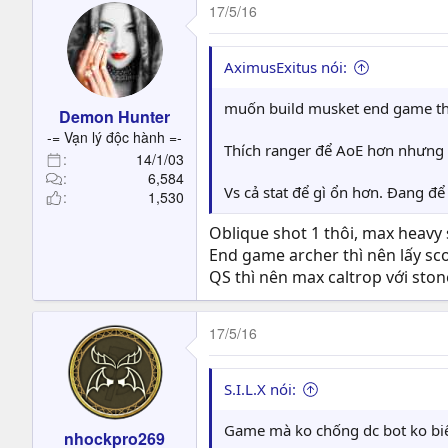
17/5/16
AximusExitus nói:
muốn build musket end game th
Demon Hunter
-= Vạn lý độc hành =-
Thích ranger để AoE hơn nhưng s
14/1/03
6,584
Vs cả stat để gì ổn hơn. Đang để
1,530
Oblique shot 1 thôi, max heavy
End game archer thì nên lấy sc
QS thì nên max caltrop với ston
17/5/16
S.I.L.X nói:
Game mà ko chống dc bot ko biế
nhockpro269