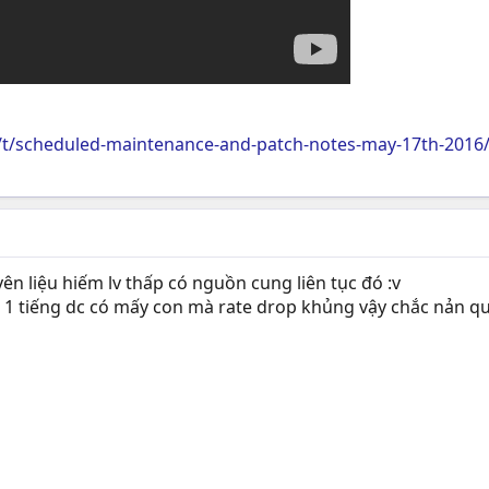
m/t/scheduled-maintenance-and-patch-notes-may-17th-2016
 liệu hiếm lv thấp có nguồn cung liên tục đó :v
1 tiếng dc có mấy con mà rate drop khủng vậy chắc nản q