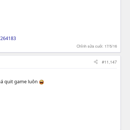
/264183
Chỉnh sửa cuối:
17/5/16
#11,147
uá quit game luôn