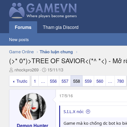
Forums
Tham gia Discord
New posts
Game Online
Thảo luận chung
(>* 0*)>TREE OF SAVIOR<(*^ *<) - Mở rộ
T
N
nhockpro269
15/11/13
h
g
Trước
1
…
556
557
558
559
560
…
780
r
à
e
y
a
g
17/5/16
d
ử
s
i
t
S.I.L.X nói:
a
r
Game mà ko chống dc bot ko biế
Demon Hunter