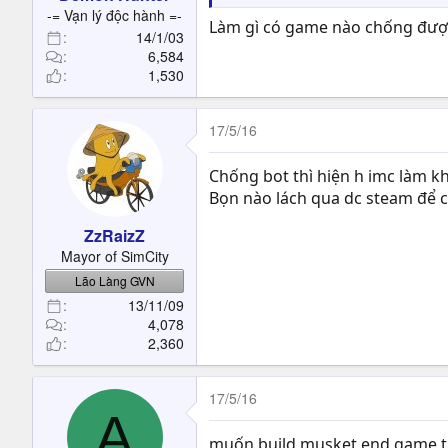
t
-= Vạn lý độc hành =-
Làm gì có game nào chống đượ
e
14/1/03
r
6,584
1,530
17/5/16
Chống bot thì hiện h imc làm kh
Bọn nào lách qua dc steam để ch
ZzRaizZ
Mayor of SimCity
Lão Làng GVN
13/11/09
4,078
2,360
17/5/16
A
muốn build musket end game th