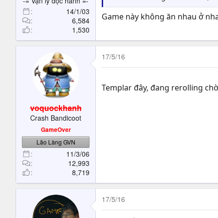
-= Vạn lý độc hành =-
14/1/03
Game này không ăn nhau ở nha
6,584
1,530
17/5/16
Templar đây, đang rerolling ch
voquockhanh
Crash Bandicoot
GameOver
Lão Làng GVN
11/3/06
12,993
8,719
17/5/16