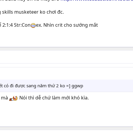
skills musketeer ko chơi đc.
 2:1:4 Str:Con
ex. Nhìn crit cho sướng mắt
t có đi được sang năm thứ 2 ko =] ggwp
ơ mà
Nói thì dễ chứ làm mới khó kìa.