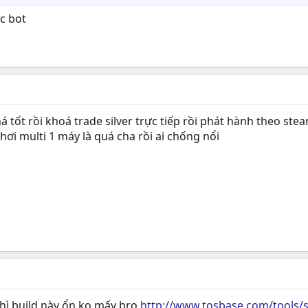
c bot
á tốt rồi khoá trade silver trực tiếp rồi phát hành theo st
ơi multi 1 máy là quá cha rồi ai chống nổi
ì build này ổn ko mấy bro
http://www.tosbase.com/tools/sk