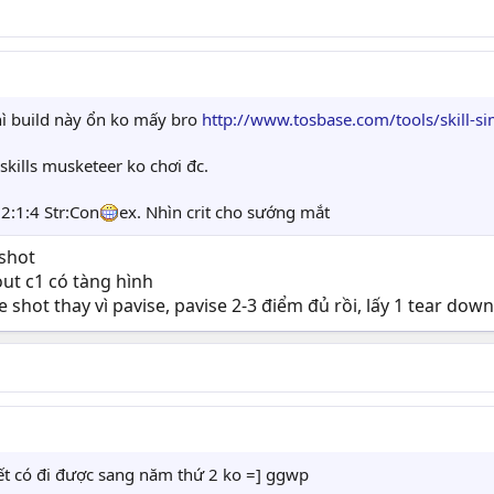
ì build này ổn ko mấy bro
http://www.tosbase.com/tools/skill-s
kills musketeer ko chơi đc.
 2:1:4 Str:Con
ex. Nhìn crit cho sướng mắt
 shot
out c1 có tàng hình
e shot thay vì pavise, pavise 2-3 điểm đủ rồi, lấy 1 tear do
t có đi được sang năm thứ 2 ko =] ggwp