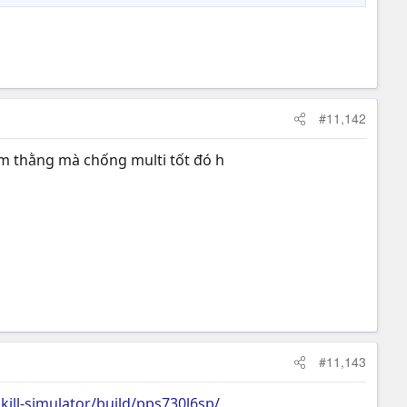
#11,142
eam thằng mà chống multi tốt đó h
#11,143
ill-simulator/build/pps730l6sp/