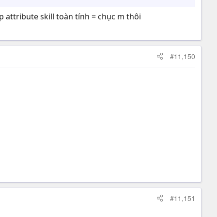
 attribute skill toàn tính = chục m thôi
#11,150
#11,151