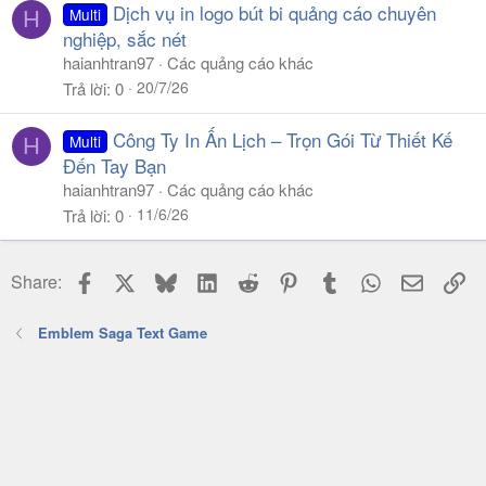
Dịch vụ in logo bút bi quảng cáo chuyên
Multi
H
nghiệp, sắc nét
haianhtran97
Các quảng cáo khác
20/7/26
Trả lời
0
Công Ty In Ấn Lịch – Trọn Gói Từ Thiết Kế
Multi
H
Đến Tay Bạn
haianhtran97
Các quảng cáo khác
11/6/26
Trả lời
0
Facebook
X
Bluesky
LinkedIn
Reddit
Pinterest
Tumblr
WhatsApp
Email
Li
Share:
Emblem Saga Text Game