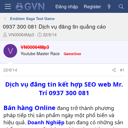
Đăng nhập
Register
Emblem Saga Text Game
0937 300 081 Dịch vụ đăng tin quảng cáo
T
N
VN00064Mp3
22/6/14
h
g
r
à
VN00064Mp3
V
e
y
Youtube Master Race
GameOver
a
g
d
ử
22/6/14
#1
s
i
t
a
Dịch vụ đăng tin kết hợp SEO web Mr.
r
Trí 0937 300 081
t
e
Bán hàng Online
r
đang trở thành phương
pháp tiếp thị sản phẩm ngày một phổ biến và
hiệu quả.
Doanh Nghiệp
bạn đang có những sản