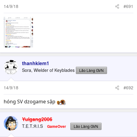
14/9/18
#691
thanhkiem1
Sora, Wielder of Keyblades
Lão Làng GVN
14/9/18
#692
hóng SV dzogame sập
Yulgang2006
T.E.T.Я.I.S
GameOver
Lão Làng GVN