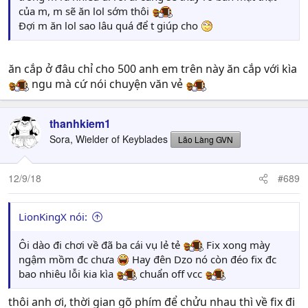
của m, m sẽ ăn lol sớm thôi
Đợi m ăn lol sao lâu quá để t giúp cho
ăn cắp ở đâu chỉ cho 500 anh em trên này ăn cắp với kìa
ngu mà cứ nói chuyện văn vẻ
thanhkiem1
Sora, Wielder of Keyblades
Lão Làng GVN
12/9/18
#689
LionKingX nói:
Ôi dào đi chơi về đã ba cái vụ lẻ tẻ
Fix xong mày
ngậm mồm đc chưa
Hay đên Dzo nó còn đéo fix đc
bao nhiêu lỗi kia kìa
chuẩn off vcc
thôi anh ơi, thời gian gõ phím để chửu nhau thì về fix đi