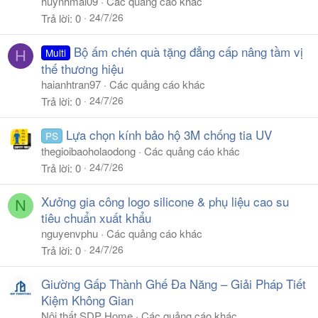
huynhmai09
Các quảng cáo khác
24/7/26
Trả lời
0
Bộ ấm chén quà tặng đẳng cấp nâng tầm vị
Multi
H
thế thương hiệu
haianhtran97
Các quảng cáo khác
24/7/26
Trả lời
0
Lựa chọn kính bảo hộ 3M chống tia UV
PS
thegioibaoholaodong
Các quảng cáo khác
24/7/26
Trả lời
0
Xưởng gia công logo silicone & phụ liệu cao su
N
tiêu chuẩn xuất khẩu
nguyenvphu
Các quảng cáo khác
24/7/26
Trả lời
0
Giường Gấp Thành Ghế Đa Năng – Giải Pháp Tiết
Kiệm Không Gian
Nội thất SDP Home
Các quảng cáo khác