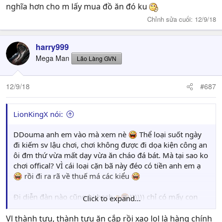
nghĩa hơn cho m lấy mua đồ ăn đó ku
Chỉnh sửa cuối:
12/9/18
harry999
Mega Man
Lão Làng GVN
12/9/18
#687
LionKingX nói:
DDouma anh em vào mà xem nè
Thể loại suốt ngày
đi kiếm sv lậu chơi, chơi không được đi dọa kiện công an
ôi đm thứ vừa mất dạy vừa ăn cháo đá bát. Mà tại sao ko
chơi offical? VÌ cái loại cặn bã này đéo có tiền anh em ạ
rồi đi ra rã về thuế má các kiểu
Đi diễn đàn nào cũng bị bash
)))))) chỉ có mấy con
Click to expand...
chó như mày canh bash thôi chứ ai
) lại tự xạo lol với
bản thân vcc cười ĩa
Cái thứ đéo cso cái gì trên người
Vl thành tựu, thành tựu ăn cắp rồi xạo lol là hàng chính