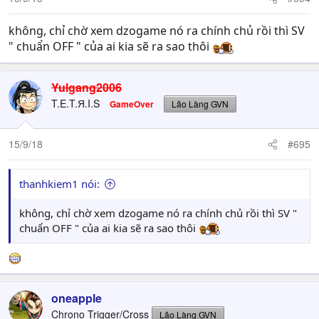
không, chỉ chờ xem dzogame nó ra chính chủ rồi thì SV
" chuẩn OFF " của ai kia sẽ ra sao thôi
Yulgang2006
T.E.T.Я.I.S
GameOver
Lão Làng GVN
15/9/18
#695
thanhkiem1 nói:
không, chỉ chờ xem dzogame nó ra chính chủ rồi thì SV "
chuẩn OFF " của ai kia sẽ ra sao thôi
oneapple
Chrono Trigger/Cross
Lão Làng GVN