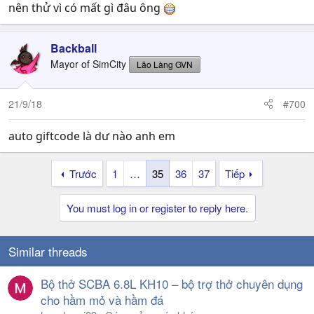
nên thử vì có mất gì đâu ông
Backball
Mayor of SimCity
Lão Làng GVN
21/9/18
#700
auto giftcode là dư nào anh em
Trước
1
…
35
36
37
Tiếp
You must log in or register to reply here.
Similar threads
Bộ thở SCBA 6.8L KH10 – bộ trợ thở chuyên dụng
cho hầm mỏ và hầm đá