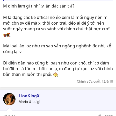
M định làm gì t nhỉ :v, ăn đặc sản t à?
M là dạng cắc ké offical nó éo xem là mối nguy nên m
mới còn sv để mà xl thôi con trai, đéo ai để ý tới nên
suốt ngày mang ra so sánh với chính chủ thật nực cười
Mà loại láo loz như m sao vẫn ngông nghênh đc nhỉ, kể
cũng lạ :v
Đi diễn đàn nào cũng bị bash như con chó, chỉ có đám
bợ đít m là tôn m thôi con ạ, m đang tự xạo loz với chính
bản thân m luôn thì phải.
Chỉnh sửa cuối:
12/9/18
LionKingX
Mario & Luigi