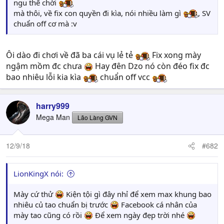
ngu thế chời
mà thôi, về fix con quyền đi kìa, nói nhiều làm gì
, SV
chuẩn off cơ mà :v
Ôi dào đi chơi về đã ba cái vụ lẻ tẻ
Fix xong mày
ngậm mồm đc chưa
Hay đên Dzo nó còn đéo fix đc
bao nhiêu lỗi kia kìa
chuẩn off vcc
harry999
Mega Man
Lão Làng GVN
12/9/18
#682
LionKingX nói:
Mày cứ thử
Kiện tội gì đây nhỉ để xem max khung bao
nhiêu củ tao chuẩn bị trước
Facebook cá nhân của
mày tao cũng có rồi
Để xem ngày đẹp trời nhé