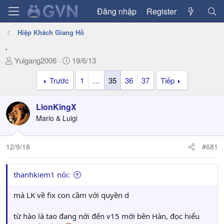
Đăng nhập
Register
Hiệp Khách Giang Hồ
.
T
N
Yulgang2006
19/6/13
h
g
Trước
1
…
35
36
37
Tiếp
r
à
e
y
a
g
LionKingX
d
ử
Mario & Luigi
s
i
t
a
12/9/18
#681
r
t
thanhkiem1 nói:
e
r
mà LK về fix con cầm với quyền d
từ hào là tao đang nới đến v15 mới bên Hàn, đọc hiểu