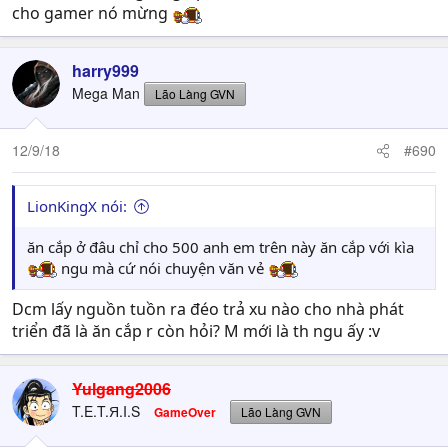
cho gamer nó mừng
harry999
Mega Man
Lão Làng GVN
12/9/18
#690
LionKingX nói:
ăn cắp ở đâu chỉ cho 500 anh em trên này ăn cắp với kìa
ngu mà cứ nói chuyện văn vẻ
Dcm lấy nguồn tuồn ra đéo trả xu nào cho nhà phát
triển đã là ăn cắp r còn hỏi? M mới là th ngu ấy :v
Yulgang2006
T.E.T.Я.I.S
GameOver
Lão Làng GVN