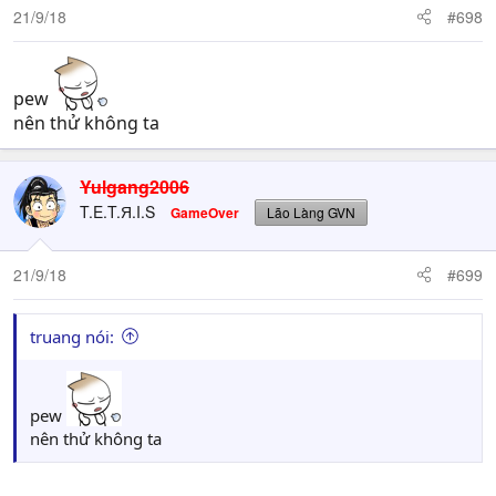
21/9/18
#698
pew
nên thử không ta
Yulgang2006
T.E.T.Я.I.S
GameOver
Lão Làng GVN
21/9/18
#699
truang nói:
pew
nên thử không ta