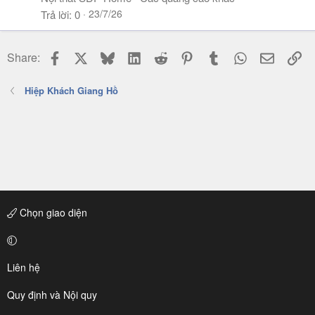
23/7/26
Trả lời
0
Facebook
X
Bluesky
LinkedIn
Reddit
Pinterest
Tumblr
WhatsApp
Email
Li
Share:
Hiệp Khách Giang Hồ
Chọn giao diện
Liên hệ
Quy định và Nội quy