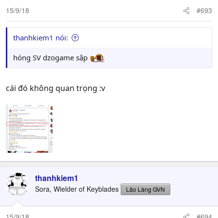
15/9/18
#693
thanhkiem1 nói:
hóng SV dzogame sập
cái đó không quan trọng :v
thanhkiem1
Sora, Wielder of Keyblades
Lão Làng GVN
15/9/18
#694