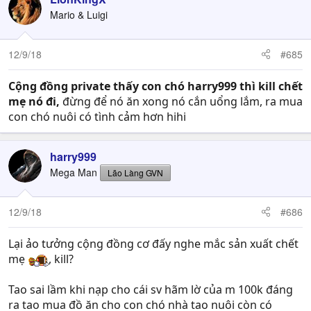
Mario & Luigi
12/9/18
#685
Cộng đồng private thấy con chó harry999 thì kill chết
mẹ nó đi,
đừng để nó ăn xong nó cắn uổng lắm, ra mua
con chó nuôi có tình cảm hơn hihi
harry999
Mega Man
Lão Làng GVN
12/9/18
#686
Lại ảo tưởng cộng đồng cơ đấy nghe mắc sản xuất chết
mẹ
, kill?
Tao sai lầm khi nạp cho cái sv hãm lờ của m 100k đáng
ra tao mua đồ ăn cho con chó nhà tao nuôi còn có