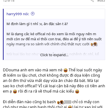
12/9/18
#683
harry999 nói:
M định làm gì t nhỉ :v, ăn đặc sản t à?
M là dạng cắc ké offical nó éo xem là mối nguy nên m
mới còn sv để mà xl thôi con trai, đéo ai để ý tới nên suốt
ngày mang ra so sánh với chính chủ thật nực cười
Mà loại láo loz như m sao vẫn ngông nghênh đc nhỉ, kể
Click to expand...
cũng lạ :v
Đi diễn đàn nào cũng bị bash như con chó, chỉ có đám bợ
DDouma anh em vào mà xem nè
Thể loại suốt ngày
đít m là tôn m thôi con ạ, m đang tự xạo loz với chính
đi kiếm sv lậu chơi, chơi không được đi dọa kiện công
bản thân m luôn thì phải.
an ôi đm thứ vừa mất dạy vừa ăn cháo đá bát. Mà tại
sao ko chơi offical? VÌ cái loại cặn bã này đéo có tiền anh
em ạ
rồi đi ra rã về thuế má các kiểu
Đi diễn đàn nào cũng bị bash
)))))) chỉ có mấy con
chó như mày canh bash thôi chứ ai
) lại tự xạo lol với