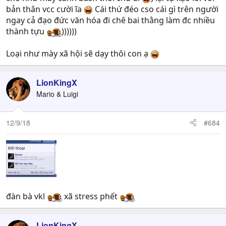
bản thân vcc cười ĩa
Cái thứ đéo cso cái gì trên người
ngay cả đạo đức văn hóa đi chê bai thằng làm đc nhiều
thành tựu
))))))
Loại như mày xã hội sẽ dạy thôi con ạ
LionKingX
Mario & Luigi
12/9/18
#684
đàn bà vkl
xã stress phết
LionKingX