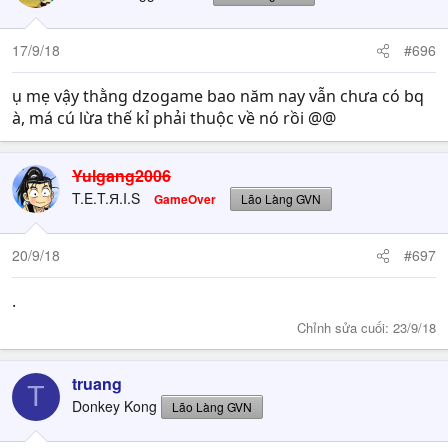
17/9/18
#696
ụ mẹ vậy thằng dzogame bao năm nay vẫn chưa có bq
à, má cú lừa thế kỉ phải thuộc về nó rồi @@
Yulgang2006
T.E.T.Я.I.S
GameOver
Lão Làng GVN
20/9/18
#697
.
Chỉnh sửa cuối:
23/9/18
truang
T
Donkey Kong
Lão Làng GVN