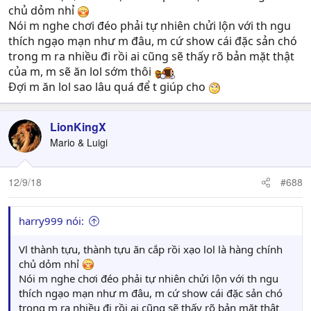
ngay cả đạo đức văn hóa đi chê bai thằng làm đc nhiều
chủ dỏm nhỉ
thành tựu
))))))
Nói m nghe chơi đéo phải tự nhiên chửi lộn với th ngu
thích ngạo mạn như m đâu, m cứ show cái đặc sản chó
Loại như mày xã hội sẽ dạy thôi con ạ
trong m ra nhiều đi rồi ai cũng sẽ thấy rõ bản mặt thật
của m, m sẽ ăn lol sớm thôi
Đợi m ăn lol sao lâu quá để t giúp cho
LionKingX
Mario & Luigi
12/9/18
#688
harry999 nói:
Vl thành tựu, thành tựu ăn cắp rồi xạo lol là hàng chính
chủ dỏm nhỉ
Nói m nghe chơi đéo phải tự nhiên chửi lộn với th ngu
thích ngạo mạn như m đâu, m cứ show cái đặc sản chó
trong m ra nhiều đi rồi ai cũng sẽ thấy rõ bản mặt thật