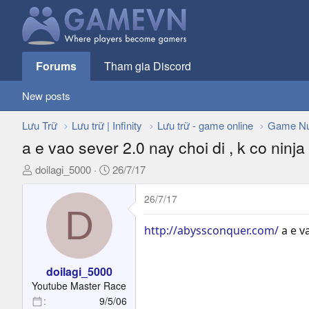
Forums
Tham gia Discord
New posts
Lưu Trữ
Lưu trữ | Infinity
Lưu trữ - game online
Game Nư
a e vao sever 2.0 nay choi di , k co ninja
T
N
doilagi_5000
26/7/17
h
g
r
à
26/7/17
D
e
y
a
g
http://abyssconquer.com/
a e v
d
ử
s
i
t
doilagi_5000
a
Youtube Master Race
r
9/5/06