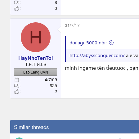
t
8
0
e
r
31/7/17
H
doilagi_5000 nói:
http://abyssconquer.com/
a e va
HayNhoTenToi
T.E.T.Я.I.S
mình ingame tên tỉeutuoc , bạn
Lão Làng GVN
4/7/09
625
2
Similar threads