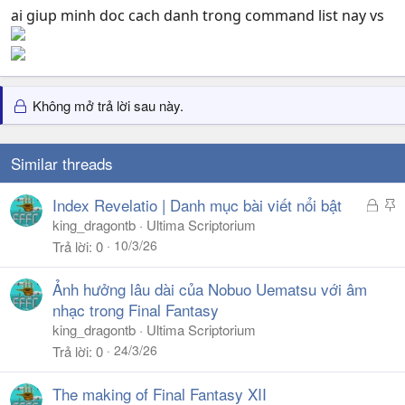
ai giup minh doc cach danh trong command list nay vs
Không mở trả lời sau này.
Similar threads
Đ
S
Index Revelatio | Danh mục bài viết nổi bật
ã
t
king_dragontb
Ultima Scriptorium
k
i
10/3/26
Trả lời
0
h
c
ó
k
Ảnh hưởng lâu dài của Nobuo Uematsu với âm
a
y
nhạc trong Final Fantasy
king_dragontb
Ultima Scriptorium
24/3/26
Trả lời
0
The making of Final Fantasy XII