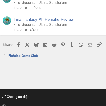
king_dragontb
Ultima Scriptorium
19/3/26
Trả lời
0
Final Fantasy VII Remake Review
king_dragontb
Ultima Scriptorium
4/4/26
Trả lời
0
Facebook
X
Bluesky
LinkedIn
Reddit
Pinterest
Tumblr
WhatsApp
Email
Li
Share:
Fighting Game Club
Chọn giao diện