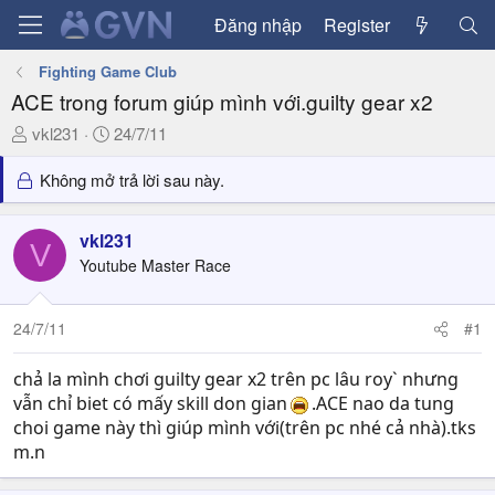
Đăng nhập
Register
Fighting Game Club
ACE trong forum giúp mình với.guilty gear x2
T
N
vkl231
24/7/11
h
g
r
à
Không mở trả lời sau này.
e
y
a
g
vkl231
d
ử
V
Youtube Master Race
s
i
t
a
24/7/11
#1
r
t
chả la mình chơi guilty gear x2 trên pc lâu roy` nhưng
e
vẫn chỉ biet có mấy skill don gian
.ACE nao da tung
r
choi game này thì giúp mình với(trên pc nhé cả nhà).tks
m.n