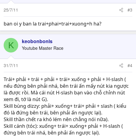
25/7/11
#3
ban oi y ban la trai+phai+trai+xuong+h ha?
keobonbonls
K
Youtube Master Race
31/7/11
#4
Trái+ phải + trái + phải + trái+ xuống + phải + H-slash (
nếu đứng bên phải nhá, bên trái ấn mấy nút kia ngược
là được rồi. Mà cái nút H-slash bạn vào chỗ chỉnh nút
xem đi, tớ là nút G).
Skill bùng dizzy: phải+ xuống+ trái+ phải + slash ( kiểu
đó là đứng bên trái, bên phải ấn ngược lại).
Skill thần chết ra khó lém nên chẳng nói nữa).
Skill cánh (tóc): xuống+ trái+ xuống+ phải + H-slash (
đứng bên trái nhá, bên phải ấn ngược lại).