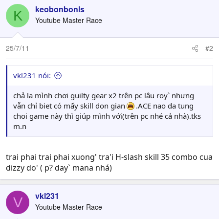
keobonbonls
K
Youtube Master Race
25/7/11
#2
vkl231 nói:
chả la mình chơi guilty gear x2 trên pc lâu roy` nhưng
vẫn chỉ biet có mấy skill don gian
.ACE nao da tung
choi game này thì giúp mình với(trên pc nhé cả nhà).tks
m.n
trai phai trai phai xuong' tra'i H-slash skill 35 combo cua
dizzy do' ( p? day` mana nhá)
vkl231
V
Youtube Master Race