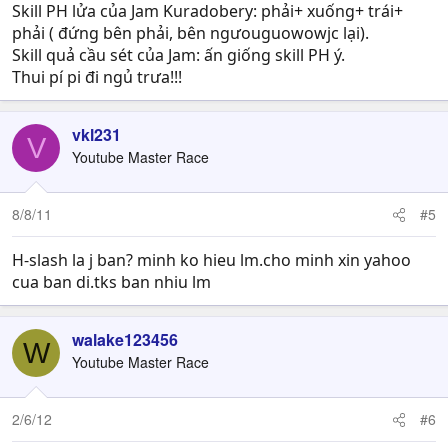
Skill PH lửa của Jam Kuradobery: phải+ xuống+ trái+
phải ( đứng bên phải, bên ngưouguowowjc lại).
Skill quả cầu sét của Jam: ấn giống skill PH ý.
Thui pí pi đi ngủ trưa!!!
vkl231
V
Youtube Master Race
8/8/11
#5
H-slash la j ban? minh ko hieu lm.cho minh xin yahoo
cua ban di.tks ban nhiu lm
walake123456
W
Youtube Master Race
2/6/12
#6