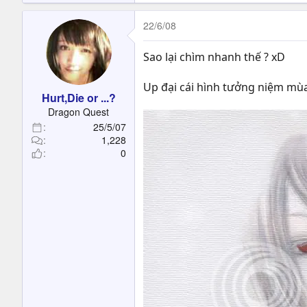
22/6/08
Sao lại chìm nhanh thế ? xD
Up đại cái hình tưởng niệm mùa
Hurt,Die or ...?
Dragon Quest
25/5/07
1,228
0