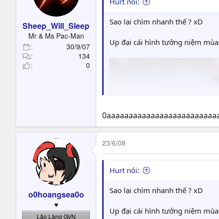
Hurt nói:
Sao lại chìm nhanh thế ? xD
Sheep_Will_Sleep
Mr & Ms Pac-Man
Up đại cái hình tưởng niệm mùa 
30/9/07
134
0
0aaaaaaaaaaaaaaaaaaaaaaaaaaa
23/6/08
Hurt nói:
Sao lại chìm nhanh thế ? xD
o0hoangsea0o
♥
Up đại cái hình tưởng niệm mùa 
Lão Làng GVN