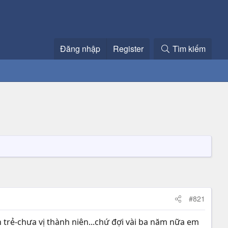
Đăng nhập
Register
Tìm kiếm
#821
òn trẻ-chưa vị thành niên...chứ đợi vài ba năm nữa em