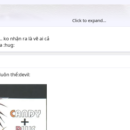
Click to expand...
 ko nhận ra là vẽ ai cả
a :hug:
uôn thể:devil: