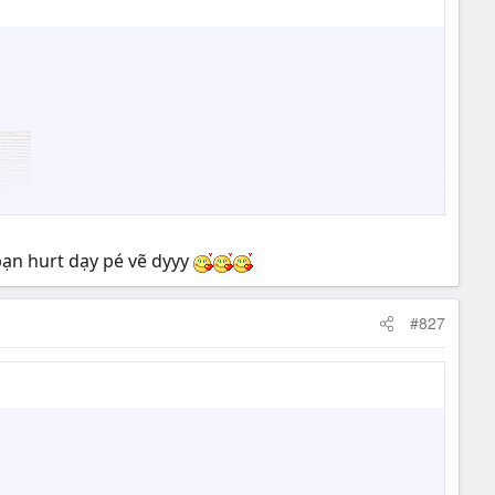
n hurt dạy pé vẽ dyyy
#827