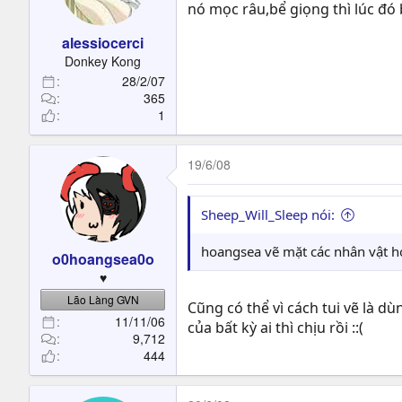
t
nó mọc râu,bể giọng thì lúc đó
e
alessiocerci
r
Donkey Kong
28/2/07
365
1
19/6/08
Sheep_Will_Sleep nói:
hoangsea vẽ mặt các nhân vật h
o0hoangsea0o
♥
Lão Làng GVN
Cũng có thể vì cách tui vẽ là d
11/11/06
của bất kỳ ai thì chịu rồi ::(
9,712
444