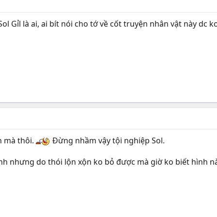
l Gỉl là ai, ai bít nói cho tớ về cốt truyện nhân vật này dc k
on mà thôi.
Đừng nhầm vậy tội nghiệp Sol.
h nhưng do thói lộn xộn ko bỏ được mà giờ ko biết hình nào