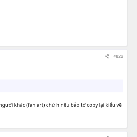
#822
gười khác (fan art) chứ h nếu bảo tớ copy lại kiểu vẽ