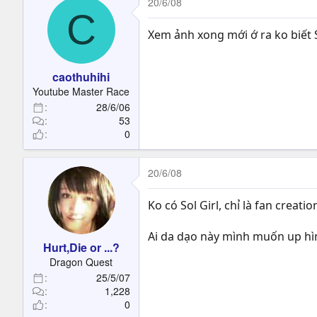
20/6/08
C
Xem ảnh xong mới ớ ra ko biết So
caothuhihi
Youtube Master Race
28/6/06
53
0
20/6/08
Ko có Sol Girl, chỉ là fan creati
Ai da dạo này mình muốn up hìn
Hurt,Die or ...?
Dragon Quest
25/5/07
1,228
0