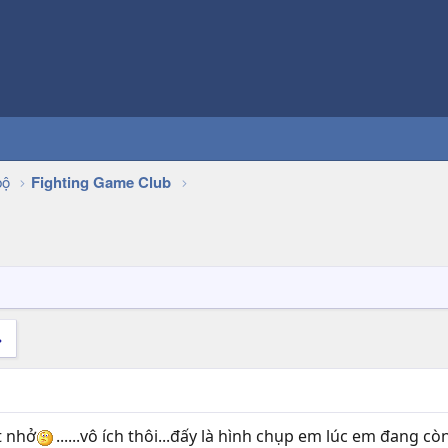
bộ
Fighting Game Club
t nhở
......vô ích thôi...đấy là hình chụp em lúc em đang c