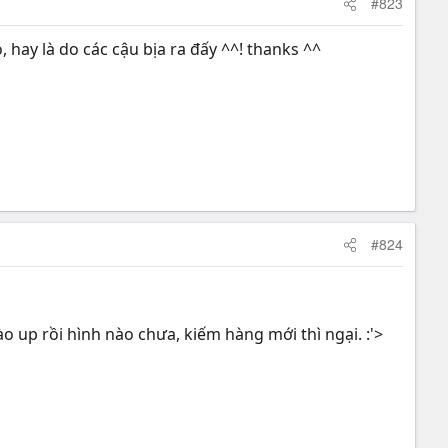
#823
o, hay là do các cậu bịa ra đấy ^^! thanks ^^
#824
 up rồi hình nào chưa, kiếm hàng mới thì ngại. :'>