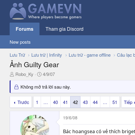
Forums
Tham gia Discord
New posts
Lưu Trữ
Lưu trữ | Infinity
Lưu trữ - game offline
Câu lạc 
Ảnh Guilty Gear
T
N
Robo_Ky
4/9/07
h
g
r
à
Không mở trả lời sau này.
e
y
a
g
Trước
1
…
40
41
42
43
44
…
51
Tiếp
d
ử
s
i
19/6/08
t
a
r
Bác hoangsea có vẻ thích brige