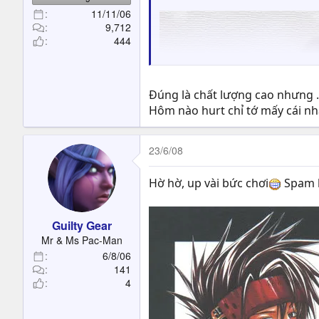
11/11/06
9,712
444
Đúng là chất lượng cao nhưng ...
Hôm nào hurt chỉ tớ mấy cái nh
23/6/08
Hờ hờ, up vài bức chơi
Spam l
Guilty Gear
Mr & Ms Pac-Man
6/8/06
141
4