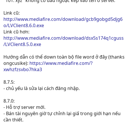
"101. xyz" không có dấu ngoặc kép vào tên ô server.
Link cũ:
http://www.mediafire.com/download/gcb9gobgd5djg6
o/LVClient8.6.0.exe
Link cũ hơn:
http://www.mediafire.com/download/dsx5s174q1cguss
/LVClient8.5.0.exe
Hướng dẫn có thể down toàn bộ file word ở đây (thanks
ongcusike):
https://www.mediafire.com/?
xwhzfzsvbo7hka3
8.7.5:
- chủ yếu là sửa lại cách đăng nhập.
8.7.0:
- Hỗ trợ server mới.
- Bán tài nguyên giờ tự chỉnh lại giấ trong giới hạn nếu
cần thiết.