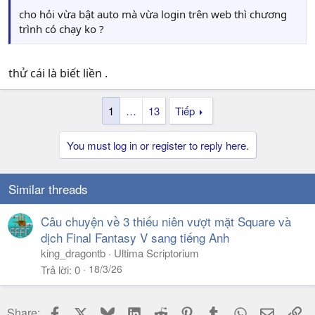
cho hỏi vừa bật auto mà vừa login trên web thì chương
trình có chạy ko ?
thử cái là biết liền .
1
…
13
Tiếp
You must log in or register to reply here.
Similar threads
Câu chuyện về 3 thiếu niên vượt mặt Square và
dịch Final Fantasy V sang tiếng Anh
king_dragontb
Ultima Scriptorium
18/3/26
Trả lời
0
Facebook
X
Bluesky
LinkedIn
Reddit
Pinterest
Tumblr
WhatsApp
Email
Li
Share: