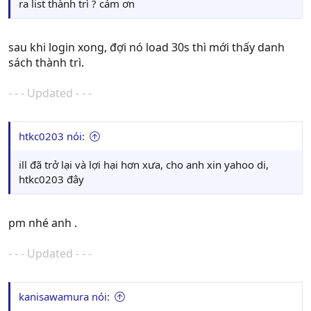
ra list thành trì ? cám ơn
sau khi login xong, đợi nó load 30s thì mới thấy danh
sách thành trì.
- - - Updated - - -
htkc0203 nói:
ill đã trở lại và lợi hại hơn xưa, cho anh xin yahoo di,
htkc0203 đây
pm nhé anh .
- - - Updated - - -
kanisawamura nói: