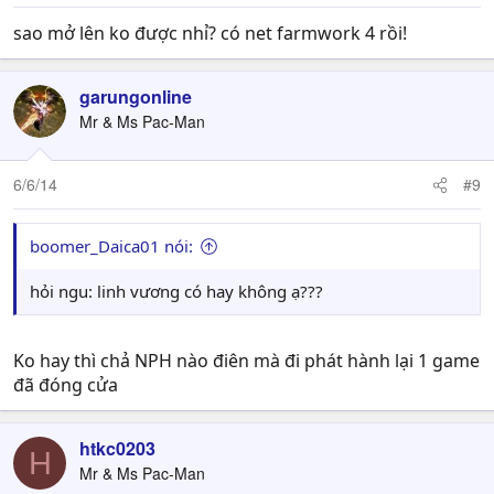
sao mở lên ko được nhỉ? có net farmwork 4 rồi!
garungonline
Mr & Ms Pac-Man
6/6/14
#9
boomer_Daica01 nói:
hỏi ngu: linh vương có hay không ạ???
Ko hay thì chả NPH nào điên mà đi phát hành lại 1 game
đã đóng cửa
htkc0203
H
Mr & Ms Pac-Man