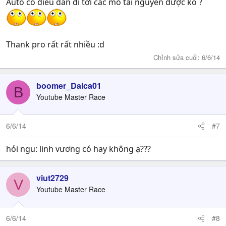
Auto có điều dân đi tới các mỏ tài nguyên được ko ?
Thank pro rất rất nhiều :d
Chỉnh sửa cuối:
6/6/14
boomer_Daica01
B
Youtube Master Race
6/6/14
#7
hỏi ngu: linh vương có hay không ạ???
viut2729
V
Youtube Master Race
6/6/14
#8