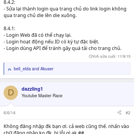
8.4.2:
- Sửa lại thành login qua trang chủ do link login không
qua trang chủ die lên die xuông.
8.4.1:
- Login Web đã có thể chạy lại.
- Login hoạt động nếu ID có ký tự đặc biệt.
- Login dùng API để tránh gây quá tải cho trang chủ.
Chỉnh sửa cuối:
11/9/15
bell_elda
and
Akuser
R
e
a
c
dazzling1
D
t
Youtube Master Race
i
o
n
6/6/14
#2
s
:
Không đăng nhập đk bạn ơi. cả web cũng thế. nhấn vào
chữ đăng nhập ko đk. bị lỗi gì ak ##