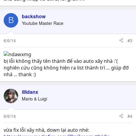
backshow
B
Youtube Master Race
6/6/14
#3
bị lỗi không thấy tên thành để vào auto xây nhà :'(
nghiên cứu cũng không hiện ra list thành trì ... giúp đỡ
nhá ... thank :)
illidanx
Mario & Luigi
6/6/14
#4
vừa fix lỗi xây nhà, down lại auto nhé: