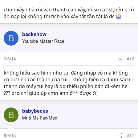
chọn xây nhà,rùi vào thành cần xây,nó sẽ ra list,nếu k có
ấn nạp lại không thì tích vào xây tất tần tật là đc
backshow
B
Youtube Master Race
6/6/14
#16
không hiểu sao hình như tui đăng nhập vô mà không
có dữ liệu các thành của tui... không hiện ra danh sách
thành do máy tui hay là do thiếu phiên bản đi kèm hè
??? pro chỉ giúp úp cmn ảnh đ** được :'(
babybecks
B
Mr & Ms Pac-Man
6/6/14
#17