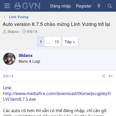
Đăng nhập
Register
Linh Vương
Auto version 8.7.5 chào mừng Linh Vương trở lại
T
N
illidanx
6/6/14
h
g
1
…
13
Tiếp
r
à
e
y
a
g
illidanx
d
ử
Mario & Luigi
s
i
t
a
6/6/14
#1
r
t
Link:
e
http://www.mediafire.com/download/06xnwijscqjdey3/
r
LVClient8.7.5.exe
Các auto cũ hơn thì vẫn có thể đăng nhập, chỉ cần gõ