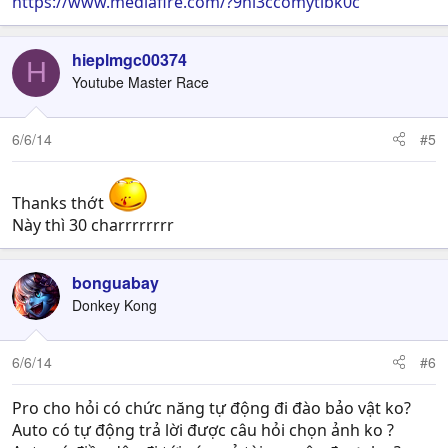
https://www.mediafire.com/?9ni3ccomytlbk0c
hieplmgc00374
H
Youtube Master Race
6/6/14
#5
Thanks thớt
Này thì 30 charrrrrrrr
bonguabay
Donkey Kong
6/6/14
#6
Pro cho hỏi có chức năng tự động đi đào bảo vật ko?
Auto có tự động trả lời được câu hỏi chọn ảnh ko ?