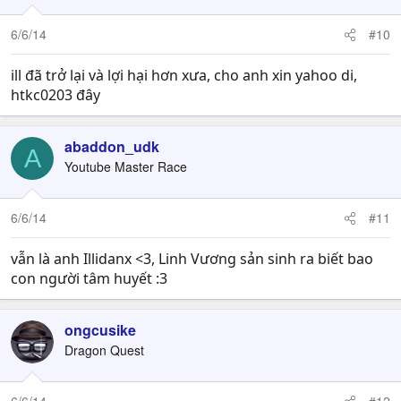
6/6/14
#10
ill đã trở lại và lợi hại hơn xưa, cho anh xin yahoo di,
htkc0203 đây
abaddon_udk
A
Youtube Master Race
6/6/14
#11
vẫn là anh Illidanx <3, Linh Vương sản sinh ra biết bao
con người tâm huyết :3
ongcusike
Dragon Quest