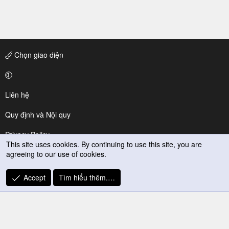
Chọn giao diện
Liên hệ
Quy định và Nội quy
Privacy Policy
This site uses cookies. By continuing to use this site, you are
agreeing to our use of cookies.
Trợ giúp
R
Accept
Tìm hiểu thêm.…
S
S