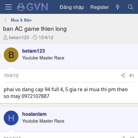
Đăng nhập
Register
Mua & Bán
ban AC game thien long
T
N
betam123
10/4/12
h
g
r
à
betam123
B
e
y
Youtube Master Race
a
g
d
ử
10/4/12
#1
s
i
t
a
phai vo dang cap 94 full 4, 5 gia re ai mua thi pm theo
r
so may 0972107887
t
e
hoalanlam
r
H
Youtube Master Race