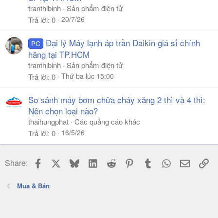
tranthibinh
Sản phẩm điện tử
20/7/26
Trả lời
0
Đại lý Máy lạnh áp trần Daikin giá sỉ chính
PC
hãng tại TP.HCM
tranthibinh
Sản phẩm điện tử
Thứ ba lúc 15:00
Trả lời
0
So sánh máy bơm chữa cháy xăng 2 thì và 4 thì:
Nên chọn loại nào?
thaihungphat
Các quảng cáo khác
16/5/26
Trả lời
0
Facebook
X
Bluesky
LinkedIn
Reddit
Pinterest
Tumblr
WhatsApp
Email
Li
Share:
Mua & Bán