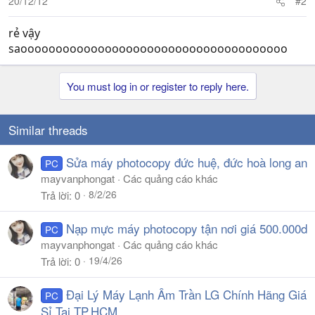
20/12/12
#2
rẻ vậy
saoooooooooooooooooooooooooooooooooooooo
You must log in or register to reply here.
Similar threads
Sửa máy photocopy đức huệ, đức hoà long an
PC
mayvanphongat
Các quảng cáo khác
8/2/26
Trả lời
0
Nạp mực máy photocopy tận nơi giá 500.000d
PC
mayvanphongat
Các quảng cáo khác
19/4/26
Trả lời
0
Đại Lý Máy Lạnh Âm Trần LG Chính Hãng Giá
PC
Sỉ Tại TP.HCM