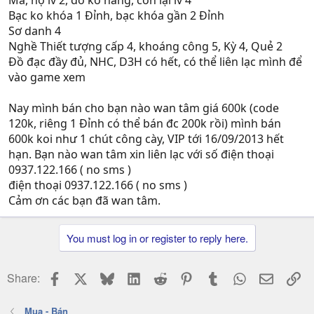
Ma, nộ lv 2, đỡ ko nâng, còn lại lv 4
Bạc ko khóa 1 Đỉnh, bạc khóa gần 2 Đỉnh
Sơ danh 4
Nghề Thiết tượng cấp 4, khoáng công 5, Kỳ 4, Quẻ 2
Đồ đạc đầy đủ, NHC, D3H có hết, có thể liên lạc mình để
vào game xem
Nay mình bán cho bạn nào wan tâm giá 600k (code
120k, riêng 1 Đỉnh có thể bán đc 200k rồi) mình bán
600k koi như 1 chút công cày, VIP tới 16/09/2013 hết
hạn. Bạn nào wan tâm xin liên lạc với số điện thoại
0937.122.166 ( no sms )
điện thoại 0937.122.166 ( no sms )
Cảm ơn các bạn đã wan tâm.
You must log in or register to reply here.
Facebook
X
Bluesky
LinkedIn
Reddit
Pinterest
Tumblr
WhatsApp
Email
Li
Share:
Mua - Bán