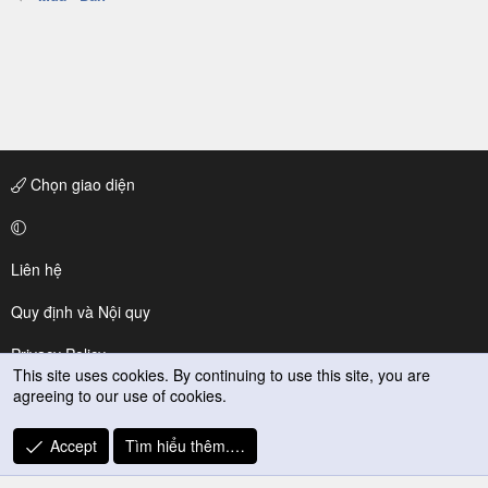
Chọn giao diện
Liên hệ
Quy định và Nội quy
Privacy Policy
This site uses cookies. By continuing to use this site, you are
agreeing to our use of cookies.
Trợ giúp
R
Accept
Tìm hiểu thêm.…
S
S