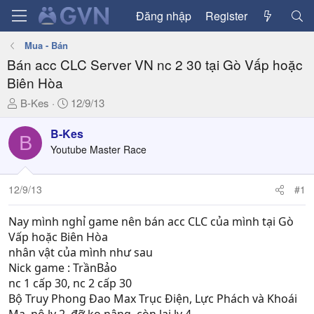
Đăng nhập
Register
Mua - Bán
Bán acc CLC Server VN nc 2 30 tại Gò Vấp hoặc
Biên Hòa
T
N
B-Kes
12/9/13
h
g
r
à
B-Kes
B
e
y
Youtube Master Race
a
g
d
ử
12/9/13
#1
s
i
t
a
Nay mình nghỉ game nên bán acc CLC của mình tại Gò
r
Vấp hoặc Biên Hòa
t
nhân vật của mình như sau
e
Nick game : TrầnBảo
r
nc 1 cấp 30, nc 2 cấp 30
Bộ Truy Phong Đao Max Trục Điện, Lực Phách và Khoái