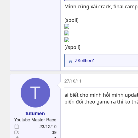
Mình cũng xài crack, final cam
thanks bác
[spoil]
[/spoil]
ZKeitherZ
R
e
a
c
27/10/11
T
t
i
ai biết cho mình hỏi mình updat
o
biến đổi theo game ra thì ko thấy 
n
s
tutumen
:
Youtube Master Race
23/12/10
39