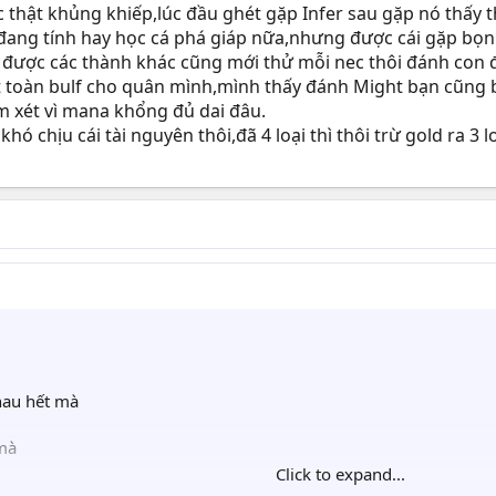
c thật khủng khiếp,lúc đầu ghét gặp Infer sau gặp nó thấy 
ang tính hay học cá phá giáp nữa,nhưng được cái gặp bọn h
được các thành khác cũng mới thử mỗi nec thôi đánh con đ
toàn bulf cho quân mình,mình thấy đánh Might bạn cũng b
m xét vì mana khổng đủ dai đâu.
 chịu cái tài nguyên thôi,đã 4 loại thì thôi trừ gold ra 3 loạ
hau hết mà
 mà
Click to expand...