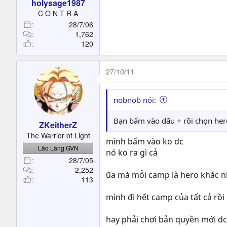
holysage1987
C O N T R A
28/7/06
1,762
120
27/10/11
nobnob nói:
Bạn bấm vào dấu + rồi chọn her
ZKeitherZ
The Warrior of Light
mình bấm vào ko dc
Lão Làng GVN
nó ko ra gì cả
28/7/05
2,252
ũa mà mỗi camp là hero khác 
113
mình đi hết camp của tất cả rồi
hay phải chơi bản quyền mới dc