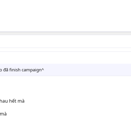
o đã finish campaign^
nhau hết mà
 mà