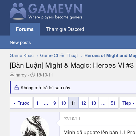
Forums
Tham gia Discord
New posts
Game Khác
Game Chiến Thuật
Heroes of Might and Ma
[Bàn Luận] Might & Magic: Heroes VI #3
T
N
hardy
18/10/11
h
g
r
à
Không mở trả lời sau này.
e
y
a
g
Trước
1
…
9
10
11
12
13
…
51
Tiếp
d
ử
s
i
27/10/11
t
a
r
Mình đã update lên bản 1.1 Prop