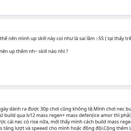
thế nên mình up skill này coi như là sai lầm :-SS ( tại thấy 
 nên up thêm nh~ skill nào nhi ?
ngày dành ra được 30p chơi cũng không tệ.Mình chơi nec bu
 cứ build qua lv12 mass regen+ mass defen(ice amor thì ph
c cái nec có rise nữa, mới thấy mình cách build mass reg
ss tăng lượt và speeed cho mình hoặc đồng đội.Cộng thêm L