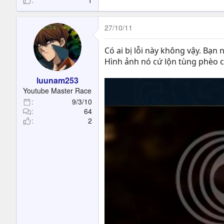
1
27/10/11
Có ai bị lỗi này không vậy. Bạn 
Hình ảnh nó cứ lộn tùng phèo c
luunam253
Youtube Master Race
9/3/10
64
2