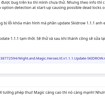
 được bug trên ko thì mình chưa thử. Nhưng theo info thì ch
eo option detection at start-up causing possible dead locks 
 bị lỗi khóa màn hình mà phần update Skidrow 1.1.1 anh e
ate 1.1.1 tạm thời. Sẽ thử và sau khi thành công sẽ sửa lại
/2638772594/Might.and.Magic.Heroes.VI.v1.1.1.Update-SKIDROW.
 tướng phép thui! Magic càng cao thì nó càng mạnh! Nhưng 