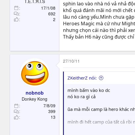
T.E.T.Я.I.S
sphin lao vào nhà nó vả nhả độ
17/1/08
khổ quá đánh mãi nó mới chết đ
692
lâu nó càng yếu.Mình chưa gặp 
2
Heroes Magic mà cứ như Might 
nhưng chọn cái nào thì phải xe
Thấy bản H6 này cũng được chỉ khó
27/10/11
ZKeitherZ nói:
mình bấm vào ko dc
nobnob
nó ko ra gì cả
Donkey Kong
7/8/09
ũa mà mỗi camp là hero khác n
399
13
mình đi hết camp của tất cả rồi
hay phải chơi bản quyền mới dc