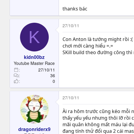
thanks bác
27/10/11
K
Con Anton là tướng might rồi :( 
chơi mới càng hiểu =.=
SKill build theo đường công thì
kidn00bz
Youtube Master Race
27/10/11
36
0
27/10/11
Ài ra hôm trước cũng kéo mỗi 
thấy yếu yếu nhưng thôi lỡ rồi
mãi quân không mất máu lại đượ
dragonriderx9
đang tính thử đổi qua 2 cái ma