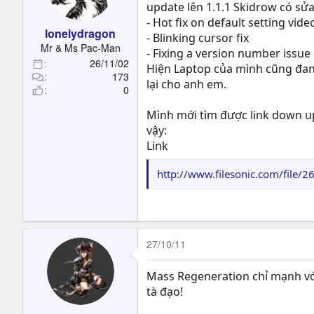
t
update lên 1.1.1 Skidrow có sửa
e
- Hot fix on default setting vid
lonelydragon
r
- Blinking cursor fix
Mr & Ms Pac-Man
- Fixing a version number issue
26/11/02
Hiện Laptop của mình cũng đang
173
lại cho anh em.
0
Mình mới tìm được link down upd
vậy:
Link
http://www.filesonic.com/file
27/10/11
Mass Regeneration chỉ mạnh với
tà đạo!