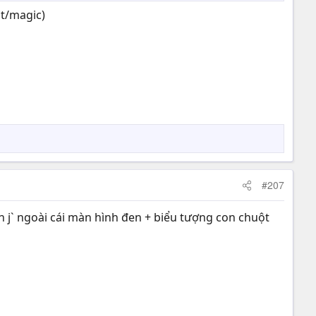
ht/magic)
#207
ện j` ngoài cái màn hình đen + biểu tượng con chuột