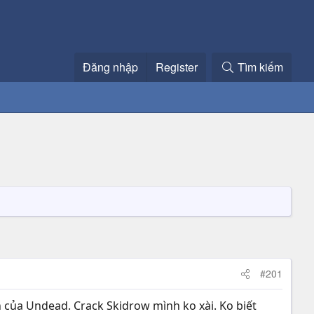
Đăng nhập
Register
Tìm kiếm
#201
n của Undead. Crack Skidrow mình ko xài. Ko biết