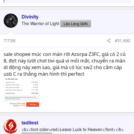
e
a
c
Divinity
t
The Warrior of Light
Lão Làng GVN
i
o
n
7/7/26
#31,692
s
:
sale shopee múc con màn rời Azorpa Z3FC, giá có 2 củ
8, đợt này lười chơi tivi quá vì mỏi mắt, chuyển ra màn
di động này xem sao, giá mà có lúc sw2 cho cắm cáp
usb C ra thẳng màn hình thì perfect
taditest
<b><font color=red>Leave Luck to Heaven</font></b>