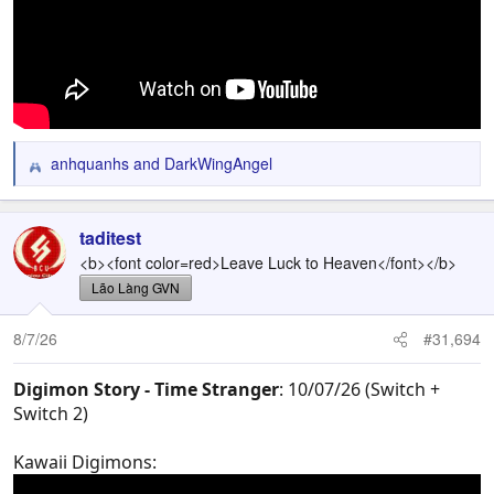
anhquanhs
and
DarkWingAngel
R
e
a
c
taditest
t
<b><font color=red>Leave Luck to Heaven</font></b>
i
Lão Làng GVN
o
n
8/7/26
#31,694
s
:
Digimon Story - Time Stranger
: 10/07/26 (Switch +
Switch 2)
Kawaii Digimons: