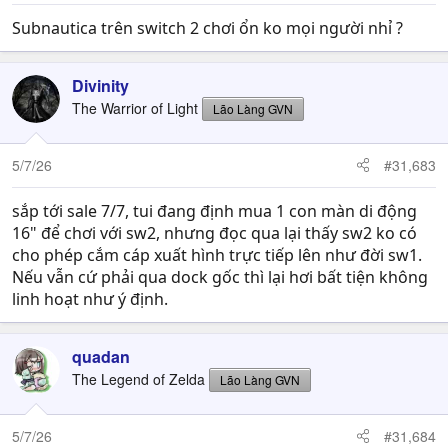
:
Subnautica trên switch 2 chơi ổn ko mọi người nhỉ ?
Divinity
The Warrior of Light
Lão Làng GVN
5/7/26
#31,683
sắp tới sale 7/7, tui đang định mua 1 con màn di động
16" để chơi với sw2, nhưng đọc qua lại thấy sw2 ko có
cho phép cắm cáp xuất hình trực tiếp lên như đời sw1.
Nếu vẫn cứ phải qua dock gốc thì lại hơi bất tiện không
linh hoạt như ý định.
quadan
The Legend of Zelda
Lão Làng GVN
5/7/26
#31,684