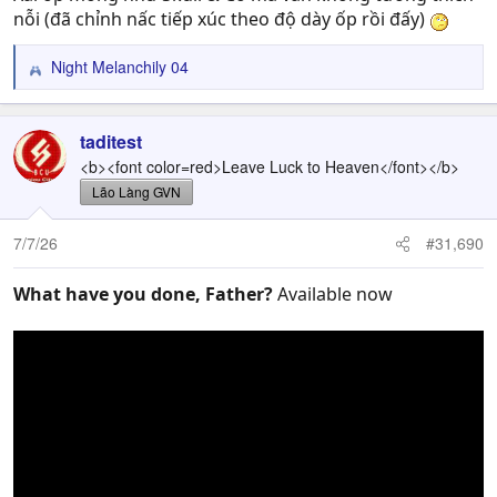
nỗi (đã chỉnh nấc tiếp xúc theo độ dày ốp rồi đấy)
Night Melanchily 04
R
e
a
c
taditest
t
<b><font color=red>Leave Luck to Heaven</font></b>
i
Lão Làng GVN
o
n
7/7/26
#31,690
s
:
What have you done, Father?
Available now
mới về