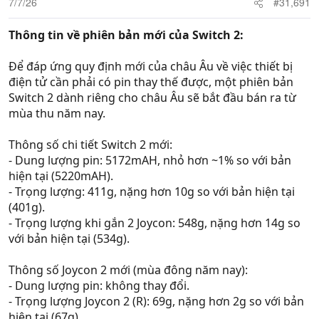
7/7/26
#31,691
s
:
Thông tin về phiên bản mới của Switch 2:
Để đáp ứng quy định mới của châu Âu về việc thiết bị
điện tử cần phải có pin thay thế được, một phiên bản
Switch 2 dành riêng cho châu Âu sẽ bắt đầu bán ra từ
mùa thu năm nay.
Thông số chi tiết Switch 2 mới:
- Dung lượng pin: 5172mAH, nhỏ hơn ~1% so với bản
hiện tại (5220mAH).
- Trọng lượng: 411g, nặng hơn 10g so với bản hiện tại
(401g).
- Trọng lượng khi gắn 2 Joycon: 548g, nặng hơn 14g so
với bản hiện tại (534g).
Thông số Joycon 2 mới (mùa đông năm nay):
- Dung lượng pin: không thay đổi.
- Trọng lượng Joycon 2 (R): 69g, nặng hơn 2g so với bản
hiện tại (67g).