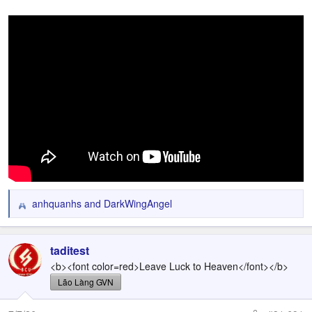
anhquanhs
and
DarkWingAngel
R
e
a
c
taditest
t
<b><font color=red>Leave Luck to Heaven</font></b>
i
Lão Làng GVN
o
n