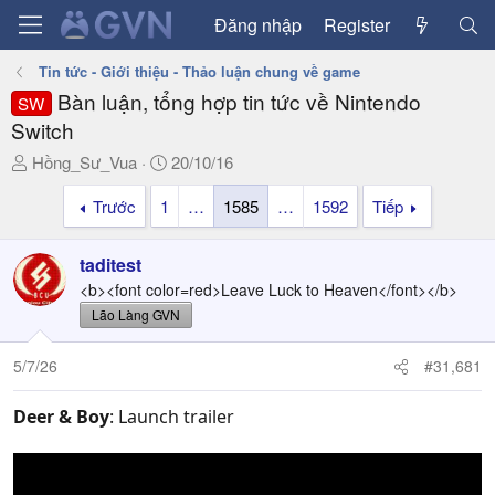
Đăng nhập
Register
Tin tức - Giới thiệu - Thảo luận chung về game
Bàn luận, tổng hợp tin tức về Nintendo
SW
Switch
T
N
Hồng_Sư_Vua
20/10/16
h
g
Trước
1
…
1585
…
1592
Tiếp
r
à
e
y
a
g
taditest
d
ử
<b><font color=red>Leave Luck to Heaven</font></b>
s
i
Lão Làng GVN
t
a
5/7/26
#31,681
r
t
Deer & Boy
e
: Launch trailer
r