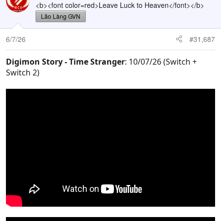
t
<b><font color=red>Leave Luck to Heaven</font></b>
i
Lão Làng GVN
o
n
6/7/26
#31,687
s
:
Digimon Story - Time Stranger
: 10/07/26 (Switch +
Switch 2)