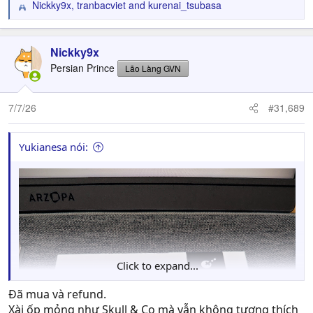
Nickky9x
,
tranbacviet
and
kurenai_tsubasa
R
e
a
c
Nickky9x
t
Persian Prince
Lão Làng GVN
i
o
n
7/7/26
#31,689
s
:
Yukianesa nói:
Click to expand...
Đã mua và refund.
Xài ốp mỏng như Skull & Co mà vẫn không tương thích