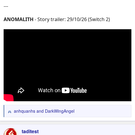
---
ANOMALITH
- Story trailer: 29/10/26 (Switch 2)
anhquanhs
and
DarkWingAngel
R
e
a
c
taditest