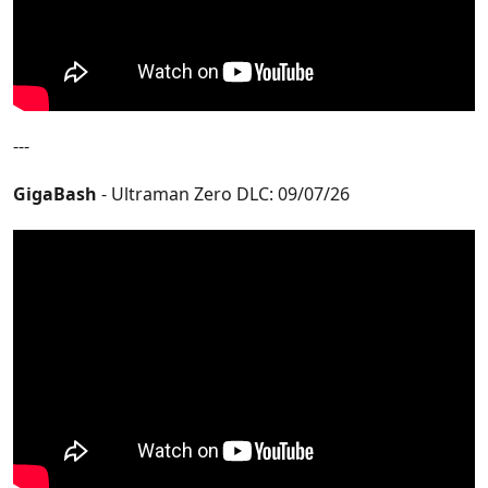
---
GigaBash
- Ultraman Zero DLC: 09/07/26