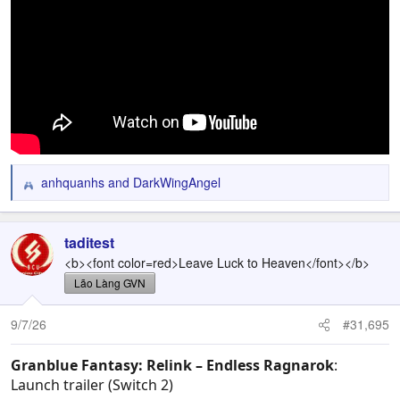
anhquanhs
and
DarkWingAngel
R
e
a
c
taditest
t
<b><font color=red>Leave Luck to Heaven</font></b>
i
Lão Làng GVN
o
n
9/7/26
#31,695
s
:
Granblue Fantasy: Relink – Endless Ragnarok
:
Launch trailer (Switch 2)