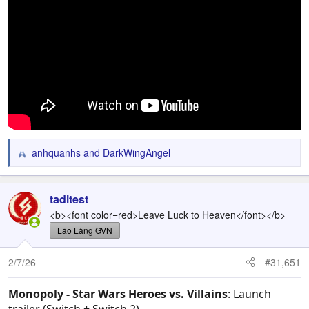
anhquanhs
and
DarkWingAngel
R
e
a
c
taditest
t
<b><font color=red>Leave Luck to Heaven</font></b>
i
Lão Làng GVN
o
n
2/7/26
#31,651
s
:
Monopoly - Star Wars Heroes vs. Villains
: Launch
trailer (Switch + Switch 2)