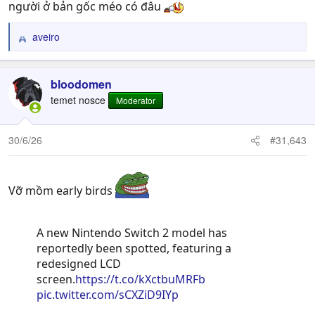
người ở bản gốc méo có đâu
aveiro
R
e
a
c
bloodomen
t
temet nosce
Moderator
i
o
n
30/6/26
#31,643
s
:
Vỡ mồm early birds
A new Nintendo Switch 2 model has
reportedly been spotted, featuring a
redesigned LCD
screen.
https://t.co/kXctbuMRFb
pic.twitter.com/sCXZiD9IYp