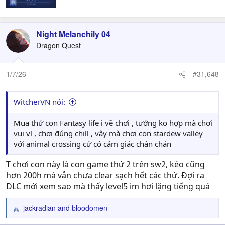
Night Melanchily 04
Dragon Quest
1/7/26
#31,648
WitcherVN nói:
Mua thử con Fantasy life i về chơi , tưởng ko hợp mà chơi
vui vl , chơi đúng chill , vậy mà chơi con stardew valley
với animal crossing cứ có cảm giác chán chán
T chơi con này là con game thứ 2 trên sw2, kéo cũng
hơn 200h mà vẫn chưa clear sạch hết các thứ. Đợi ra
DLC mới xem sao mà thấy level5 im hơi lặng tiếng quá
jackradian
and
bloodomen
R
e