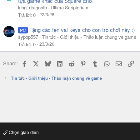
tựa game khác của Square Enix
king_dragontb
Ultima Scriptorium
22/3/26
Trả lời
0
Tặng các fen vài keys cho con trò chơi này :)
PC
sypop557
Tin tức - Giới thiệu - Thảo luận chung về game
23/3/26
Trả lời
0
Facebook
X
Bluesky
LinkedIn
Reddit
Pinterest
Tumblr
WhatsApp
Email
Li
Share:
Tin tức - Giới thiệu - Thảo luận chung về game
Chọn giao diện