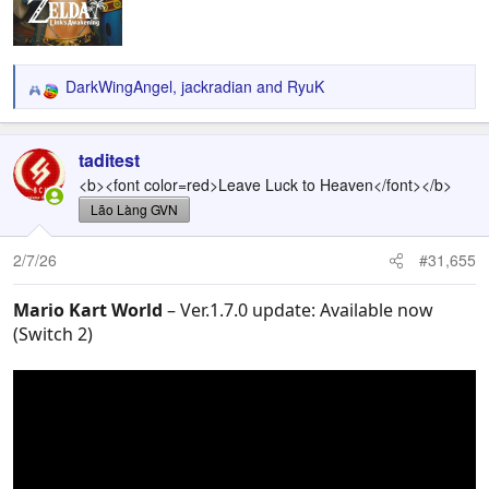
DarkWingAngel
,
jackradian
and
RyuK
R
e
a
c
taditest
t
<b><font color=red>Leave Luck to Heaven</font></b>
i
Lão Làng GVN
o
n
2/7/26
#31,655
s
:
Mario Kart World
– Ver.1.7.0 update: Available now
(Switch 2)