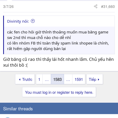
3/7/26
#31,660
Divinity nói:
các fen cho hỏi giờ thỉnh thoảng muốn mua băng game
sw 2nd thì mua chỗ nào cho dễ nhỉ
có lên nhóm FB thì toàn thấy spam link shopee là chính,
rất hiếm gặp người dùng bán lại
Giờ băng cũ rao thì thấy lái hốt nhanh lắm. Chủ yếu hên
xui thôi bồ :(
Trước
1
…
1583
…
1591
Tiếp
You must log in or register to reply here.
Similar threads