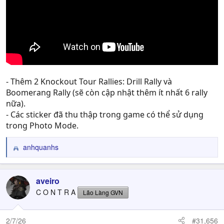
- Thêm 2 Knockout Tour Rallies: Drill Rally và
Boomerang Rally (sẽ còn cập nhật thêm ít nhất 6 rally
nữa).
- Các sticker đã thu thập trong game có thể sử dụng
trong Photo Mode.
anhquanhs
R
e
a
c
aveiro
t
C O N T R A
Lão Làng GVN
i
o
n
2/7/26
#31,656