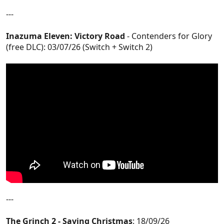
---
Inazuma Eleven: Victory Road
- Contenders for Glory
(free DLC): 03/07/26 (Switch + Switch 2)
---
The Grinch 2 - Saving Christmas
: 18/09/26