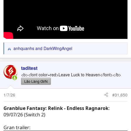
anhquanhs
and
DarkWingAngel
R
e
a
c
taditest
t
<b><font color=red>Leave Luck to Heaven</font></b>
i
Lão Làng GVN
o
n
1/7/26
#31,650
s
:
Granblue Fantasy: Relink - Endless Ragnarok
:
09/07/26 (Switch 2)
Gran trailer: