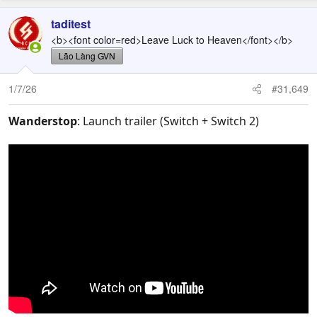
a
c
taditest
t
<b><font color=red>Leave Luck to Heaven</font></b>
i
Lão Làng GVN
o
n
1/7/26
#31,649
s
:
Wanderstop
: Launch trailer (Switch + Switch 2)