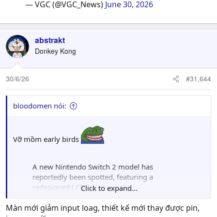
— VGC (@VGC_News)
June 30, 2026
abstrakt
Donkey Kong
30/6/26
#31,644
bloodomen nói:
Vỡ mồm early birds
A new Nintendo Switch 2 model has
reportedly been spotted, featuring a
redesigned LCD
Click to expand...
screen.
https://t.co/kXctbuMRFb
Màn mới giảm input loag, thiết kế mới thay được pin,
pic.twitter.com/sCXZiD9IYp