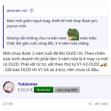
:
abstrakt nói:
Màn mới giảm input loag, thiết kế mới thay được pin,
joycon mới.
Nhưng vẫn không chịu ra bản oled
méo hiểu.
Chắc đợi gần cuối vòng đời, 3-4 năm nữa chăng.
Mới chưa được 2 năm tuổi đã đòi OLED rồi. Theo chiến
lược kinh doanh thì phải tầm 3 năm nữa là ít may ra mới
có OLED. Phải vắt từ từ, vắt theo thứ tự V1-V2-OLED
. GIờ báo OLED thì V1 bỏ xó à bro, nên chưa có đâu.
Yukianesa
ξ (⩌‸⩌ )ξ
Moderator
Lão Làng GVN
2/7/26
#31,653