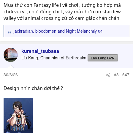
Mua thử con Fantasy life i về chơi , tưởng ko hợp mà
chơi vui vl , chơi đúng chill , vậy mà chơi con stardew
valley với animal crossing cứ có cảm giác chán chán
jackradian
,
bloodomen
and
Night Melanchily 04
R
e
a
c
kurenai_tsubasa
t
Liu Kang, Champion of Earthrealm
Lão Làng GVN
i
o
n
30/6/26
#31,647
s
:
Design nhìn chán đời thế ?