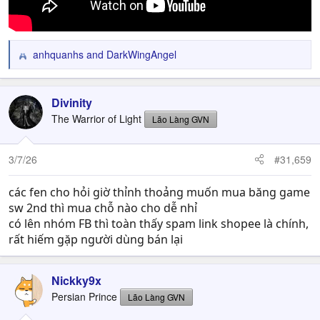
anhquanhs
and
DarkWingAngel
R
e
a
c
Divinity
t
The Warrior of Light
Lão Làng GVN
i
o
n
3/7/26
#31,659
s
:
các fen cho hỏi giờ thỉnh thoảng muốn mua băng game
sw 2nd thì mua chỗ nào cho dễ nhỉ
có lên nhóm FB thì toàn thấy spam link shopee là chính,
rất hiếm gặp người dùng bán lại
Nickky9x
Persian Prince
Lão Làng GVN