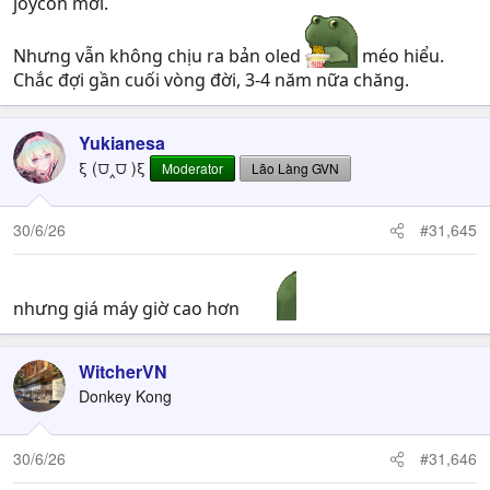
joycon mới.
— VGC (@VGC_News)
June 30, 2026
Nhưng vẫn không chịu ra bản oled
méo hiểu.
Chắc đợi gần cuối vòng đời, 3-4 năm nữa chăng.
Yukianesa
ξ (⩌‸⩌ )ξ
Moderator
Lão Làng GVN
30/6/26
#31,645
nhưng giá máy giờ cao hơn
WitcherVN
Donkey Kong
30/6/26
#31,646