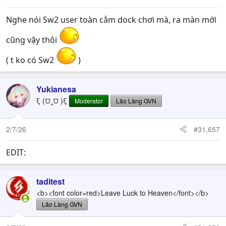
s
:
Nghe nói Sw2 user toàn cắm dock chơi mà, ra màn mới
cũng vậy thôi
( t ko có Sw2
)
Yukianesa
ξ (⩌‸⩌ )ξ
Moderator
Lão Làng GVN
2/7/26
#31,657
EDIT:
taditest
<b><font color=red>Leave Luck to Heaven</font></b>
Lão Làng GVN