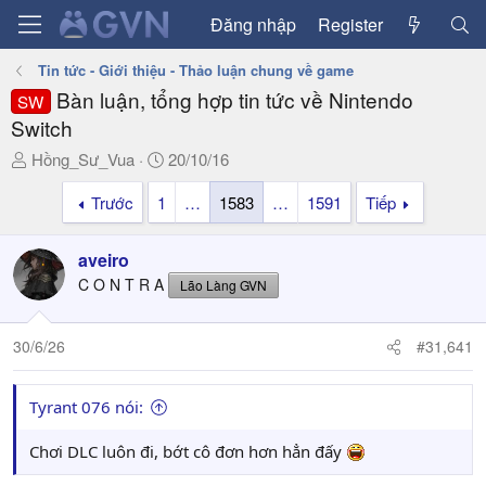
Đăng nhập
Register
Tin tức - Giới thiệu - Thảo luận chung về game
Bàn luận, tổng hợp tin tức về Nintendo
SW
Switch
T
N
Hồng_Sư_Vua
20/10/16
h
g
Trước
1
…
1583
…
1591
Tiếp
r
à
e
y
a
g
aveiro
d
ử
C O N T R A
Lão Làng GVN
s
i
t
a
30/6/26
#31,641
r
t
Tyrant 076 nói:
e
r
Chơi DLC luôn đi, bớt cô đơn hơn hẳn đấy