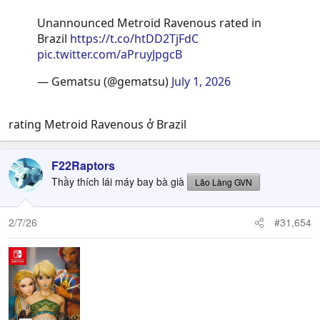
Unannounced Metroid Ravenous rated in
Brazil
https://t.co/htDD2TjFdC
pic.twitter.com/aPruyJpgcB
— Gematsu (@gematsu)
July 1, 2026
rating Metroid Ravenous ở Brazil
F22Raptors
Thầy thích lái máy bay bà già
Lão Làng GVN
2/7/26
#31,654