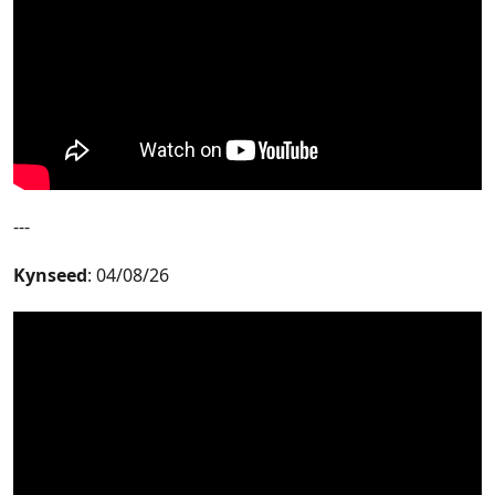
---
Kynseed
: 04/08/26